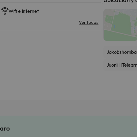
Wifi e Internet
Ver todos
Jakobshornbah
Juonli II
Telearr
laro