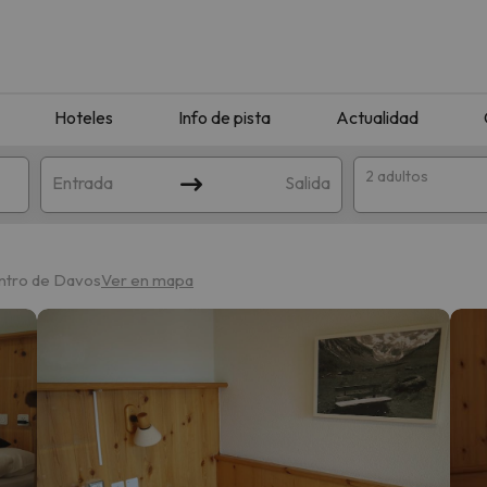
Hoteles
Info de pista
Actualidad
2 adultos
Entrada
Salida
entro de Davos
Ver en mapa
que coincida con tu búsqueda. Prueba a modificar el destino.