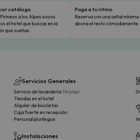
yor catálogo
Paga a tu ritmo
Pirineos a los Alpes suizos.
Reserva con una señal mínima 
s el hotel que buscas en la
abona el resto cómodamente.
ón que sueñas.
Servicios Generales
Servicio de lavandería
G
De pago
Tiendas en el hotel
Alquiler de bicicletas
Caja fuerte en recepción
Personal plurilingüe
Wi
Instalaciones