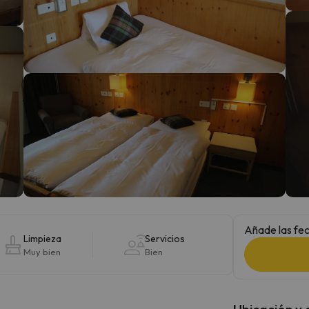
 el norte. En cuanto encuentre su brújula vuelve.
Añade las fec
Limpieza
Servicios
Muy bien
Bien
Ubicación y