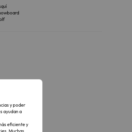
squí
nowboard
olf
ncias y poder
os ayudan a
ás eficiente y
ies.
Muchas