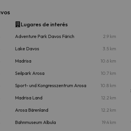
avos
Lugares de interés
m
Adventure Park Davos Färich
2.9 km
m
Lake Davos
3.5 km
m
Madrisa
10.6 km
m
Seilpark Arosa
10.7 km
m
Sport- und Kongresszentrum Arosa
10.8 km
m
Madrisa Land
12.2 km
m
Arosa Bärenland
12.2 km
m
Bahnmuseum Albula
19.4 km