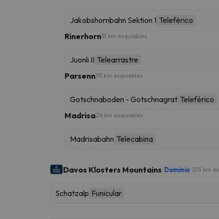
Jakobshornbahn Sektion 1
Teleférico
Rinerhorn
51 km esquiables
Juonli II
Telearrastre
Parsenn
95 km esquiables
Gotschnaboden - Gotschnagrat
Teleférico
Madrisa
26 km esquiables
Madrisabahn
Telecabina
Davos Klosters Mountains
Dominio
213 km es
Schatzalp
Funicular