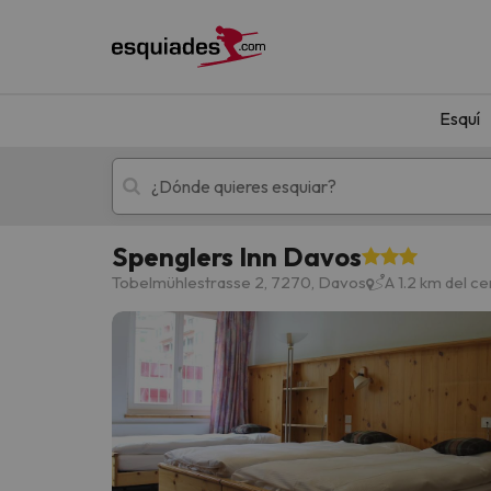
Esquí
Spenglers Inn Davos
Esquí
Escapadas
Tobelmühlestrasse 2, 7270, Davos
A 1.2 km del c
¡Vaya! No hemos encontrado ningún resultado 