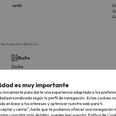
Jardín
E
S
G
 tipología de habitación.
Baño
Ducha
Amenities
cidad es muy importante
Más servicios
s únicamente para darte una experiencia adaptada a tus prefere
Dispone de sábanas
dad personalizada según tu perfil de navegación. Estas cookies n
Dispone de toallas
ido en base a tus intereses y optimizar nuestra web para ti.
"Aceptar y cerrar", harás que te podamos ofrecer una navegación m
esitas consultar más detalles, puedes leer nuestra
Política de Cook