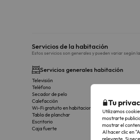
Servicios de la habitación
Estos servicios son generales y pueden variar según la
Servicios generales habitación
Televisión
Teléfono
Secador de pelo
Tu priva
Calefacción
Wi-Fi gratuito en habitaciones
Utilizamos cookie
Tabla de planchar
mostrarte publici
Escritorio
mostrar el conten
Caja fuerte
Al hacer clic en 
relevante. Si nec