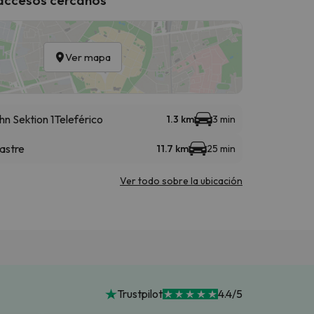
Ver mapa
n Sektion 1
Teleférico
1.3 km
3 min
astre
11.7 km
25 min
Ver todo sobre la ubicación
Trustpilot
4.4/5