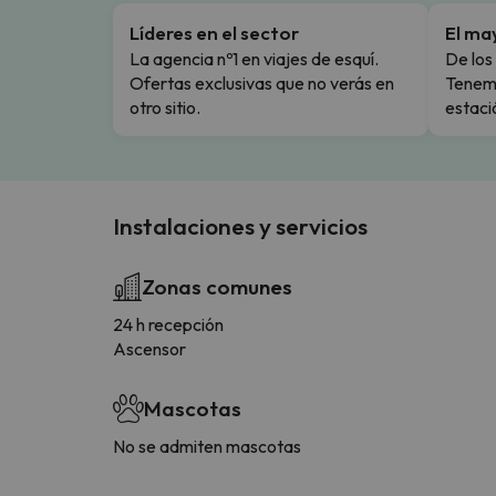
Líderes en el sector
El ma
La agencia nº1 en viajes de esquí.
De los 
Ofertas exclusivas que no verás en
Tenemo
otro sitio.
estaci
Instalaciones y servicios
Zonas comunes
24 h recepción
Ascensor
Mascotas
No se admiten mascotas