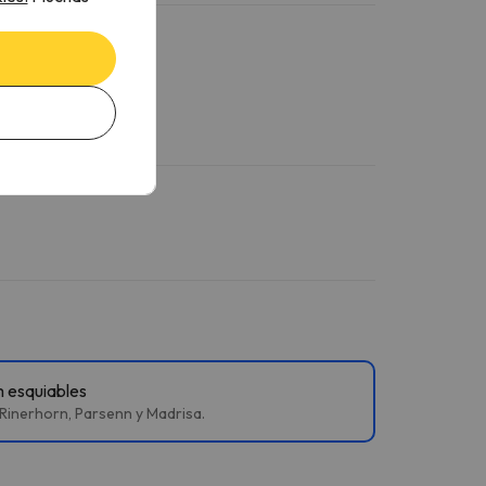
m esquiables
Rinerhorn, Parsenn y Madrisa.