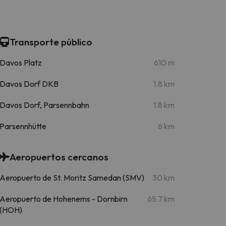
Transporte público
Davos Platz
610 m
Davos Dorf DKB
1.8 km
Davos Dorf, Parsennbahn
1.8 km
Parsennhütte
6 km
Aeropuertos cercanos
Aeropuerto de St. Moritz Samedan (SMV)
30 km
Aeropuerto de Hohenems - Dornbirn
65.7 km
(HOH)