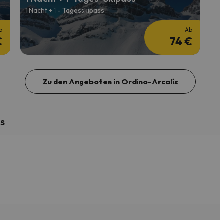
1 Nacht + 1 - Tagesskipass
b
Ab
€
74 €
Zu den Angeboten in Ordino-Arcalís
ís