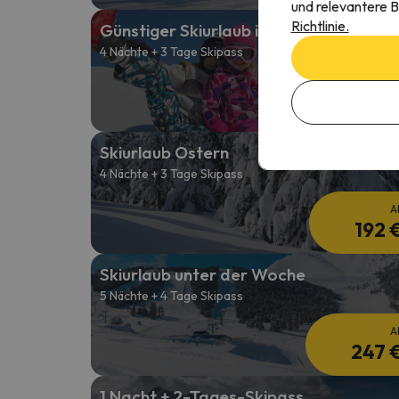
und relevantere B
Richtlinie.
Günstiger Skiurlaub im Januar
4 Nächte + 3 Tage Skipass
A
276 
Skiurlaub Ostern
4 Nächte + 3 Tage Skipass
A
192 
Skiurlaub unter der Woche
5 Nächte + 4 Tage Skipass
A
247 
1 Nacht + 2-Tages-Skipass