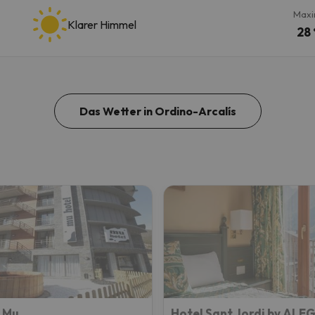
Maxi
Klarer Himmel
28 
Das Wetter in Ordino-Arcalís
 Mu
Hotel Sant Jordi by ALE