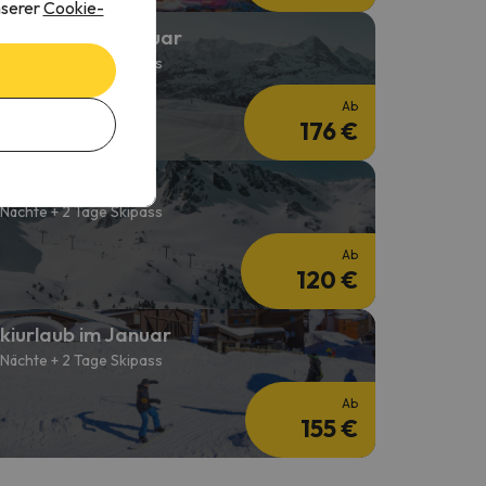
nserer
Cookie-
kiurlaub im Februar
 Nächte + 2 Tage Skipass
Ab
176 €
ki Wochenenden
 Nächte + 2 Tage Skipass
Ab
120 €
kiurlaub im Januar
 Nächte + 2 Tage Skipass
Ab
155 €