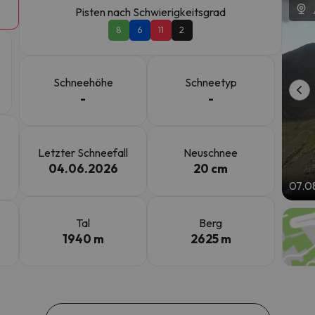
Pisten nach Schwierigkeitsgrad
8
6
11
2
erirrt. Sobald er seinen Kompass gefunden hat, wird er zurück sein.
Schneehöhe
Schneetyp
-
-
Letzter Schneefall
Neuschnee
04.06.2026
20 cm
07.0
Tal
Berg
1940 m
2625 m