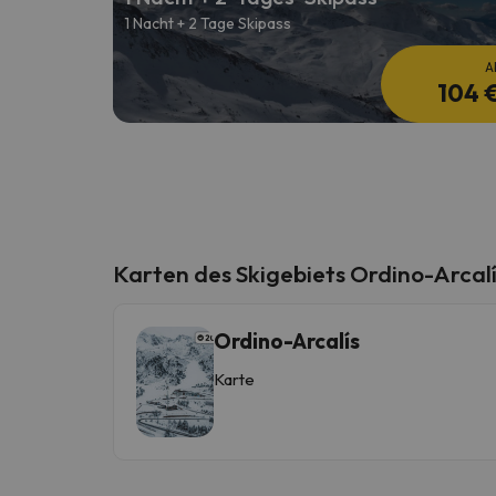
1 Nacht + 2 Tage Skipass
A
104 
Karten des Skigebiets Ordino-Arcal
Ordino-Arcalís
Karte