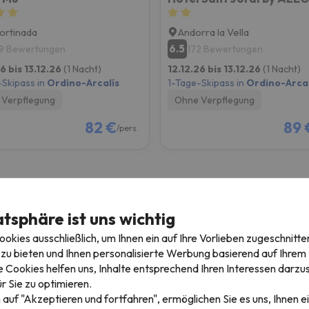
ortinada
Andorra la Vella
6.5
9 Bewertungen
172 Bewertungen
6 bis 13.12.26
(1 Nacht)
12.12.26 bis 13.12.26
(1 Nacht)
-Skipass in
Ordino-Arcalís
1-Tage-Skipass in
Ordino-Arcal
Verpflegung
Ohne Verpflegung
82 €
89 
/pers.
atsphäre ist uns wichtig
Skiurlaub über Weihnachten
S
kies ausschließlich, um Ihnen ein auf Ihre Vorlieben zugeschnitte
zu bieten und Ihnen personalisierte Werbung basierend auf Ihrem P
4 Nächte + 3 Tage Skipass
3
 Cookies helfen uns, Inhalte entsprechend Ihren Interessen darzus
r Sie zu optimieren.
b
Ab
€
316 €
 auf "Akzeptieren und fortfahren", ermöglichen Sie es uns, Ihnen ei