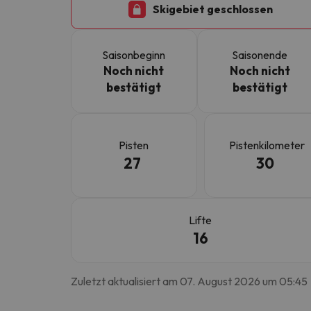
Skigebiet geschlossen
Es sieht so aus, als hätte sich unser Sucher v
Saisonbeginn
Saisonende
Noch nicht
Noch nicht
bestätigt
bestätigt
Pisten
Pistenkilometer
27
30
Lifte
16
Zuletzt aktualisiert am 07. August 2026 um 05:45