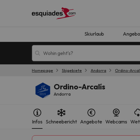
Skiurlaub
Angebo
Homepage
Skigebiete
Andorra
Ordino-Arcal
Skiurlaub
Berghotels
Ordino-Arcalís
Andorra
Infos
Schneebericht
Angebote
Webcams
Wet
Oops, wir haben keine Ergebnisse gefunden, d