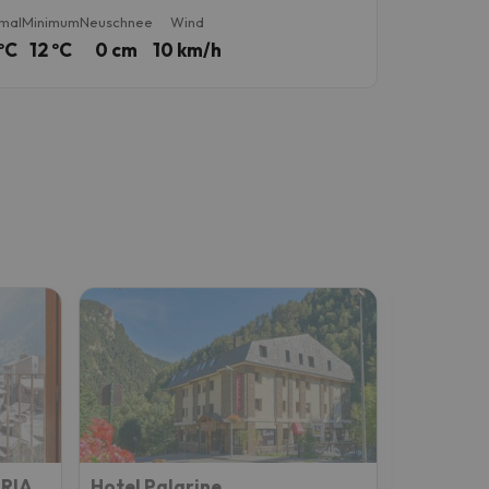
mal
Minimum
Neuschnee
Wind
ºC
12 ºC
0 cm
10 km/h
GRIA
Hotel Palarine
Hotel Fo