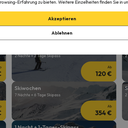
rowsing-Erfahrung zu bieten. Weitere Einzelheiten finden Sie in u
Günstiger Skiurlaub im Februar
S
2 Nächte + 2 Tage Skipass
2
Akzeptieren
b
Ab
Ablehnen
€
138 €
Skiurlaub im April
S
2 Nächte + 2 Tage Skipass
2
b
Ab
€
120 €
Skiwochen
S
7 Nächte + 6 Tage Skipass
2
b
Ab
€
354 €
1 Nacht + 1-Tages-Skipass