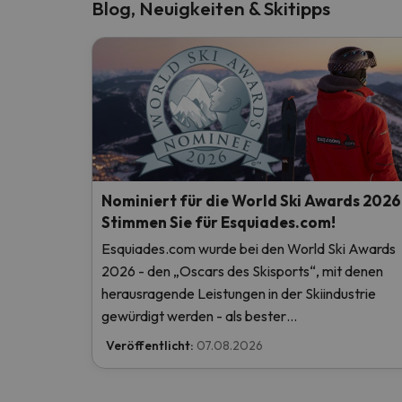
Blog, Neuigkeiten & Skitipps
Nominiert für die World Ski Awards 2026
Stimmen Sie für Esquiades.com!
Esquiades.com wurde bei den World Ski Awards
2026 - den „Oscars des Skisports“, mit denen
herausragende Leistungen in der Skiindustrie
gewürdigt werden - als bester
Skiurlaubveranstalter der Welt nominiert. Stimm
Veröffentlicht:
07.08.2026
Sie jetzt ab und helfen Sie uns, den ersten Platz z
erreichen!