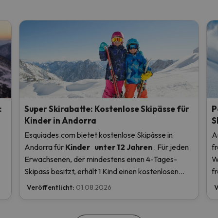
:
Super Skirabatte: Kostenlose Skipässe für
P
Kinder in Andorra
S
Esquiades.com bietet kostenlose Skipässe in
A
Andorra
für
Kinder
unter 12 Jahren
. Für jeden
f
Erwachsenen, der mindestens einen 4-Tages-
W
Skipass besitzt, erhält 1 Kind einen kostenlosen
f
en
Skipass! Lesen Sie hier mehr.
Veröffentlicht:
01.08.2026
V
u