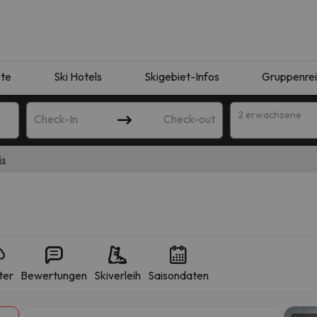
te
Ski Hotels
Skigebiet-Infos
Gruppenre
2 erwachsene
Check-In
Check-out
ís
ter
Bewertungen
Skiverleih
Saisondaten
ie Ihrer Suche entsprechen. Versuchen Sie, das Ziel zu ändern.