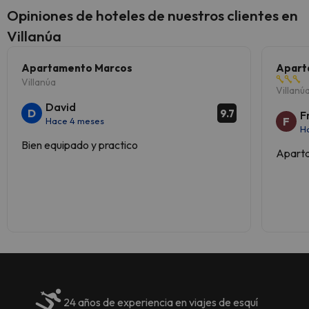
soltera ni fiestas similares.
Los datos de contacto aparecen
Opiniones de hoteles de nuestros clientes en
Gestionado por un particular
en la confirmación de la reserva.
Villanúa
Gestionado por un particular
Apartamento Marcos
Apart
Villanúa
Villanú
David
D
9.7
F
F
Hace 4 meses
H
Bien equipado y practico
Aparta
24 años de experiencia en viajes de esquí