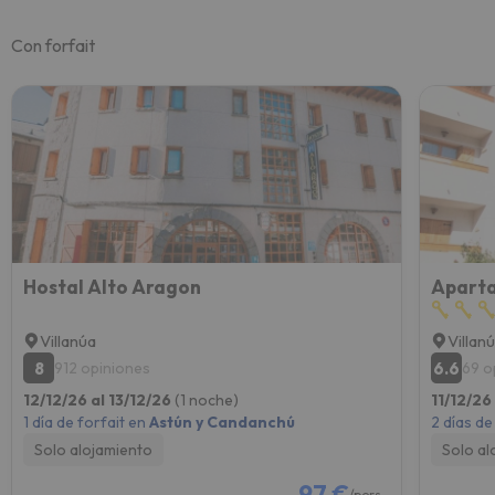
Con forfait
Hostal Alto Aragon
Aparta
Villanúa
Villan
8
6.6
912 opiniones
69 o
12/12/26 al 13/12/26
(1 noche)
11/12/26
1 día de forfait en
Astún y Candanchú
2 días de
Solo alojamiento
Solo al
97 €
/pers.