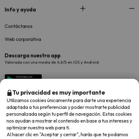
Info y ayuda
Contáctanos
Web corporativa
Descarga nuestra app
Valorada con una media de 4,6/5 en iOS y Android.
Tu privacidad es muy importante
Utilizamos cookies únicamente para darte una experiencia
adaptada a tus preferencias y poder mostrarte publicidad
personalizada según tu perfil de navegación. Estas cookies
nos ayudan a mostrar el contenido en base a tus intereses y
optimizar nuestra web para ti.
Métodos de pago disponibles
Al hacer clic en "Aceptar y cerrar", harás que te podamos