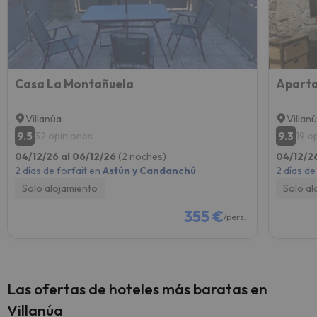
Casa La Montañuela
Aparta
Villanúa
Villan
9.5
9.3
32 opiniones
19 o
04/12/26 al 06/12/26
(2 noches)
04/12/2
2 días de forfait en
Astún y Candanchú
2 días de
Solo alojamiento
Solo al
355 €
/pers.
Las ofertas de hoteles más baratas en
Villanúa