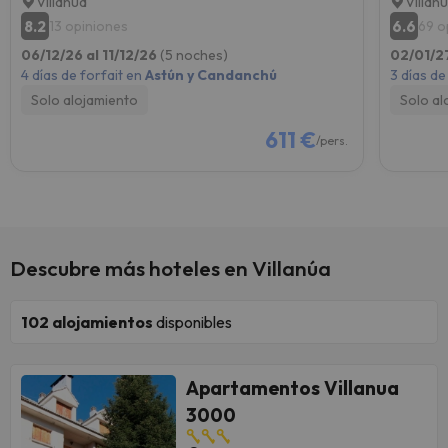
Villanúa
Villan
8.2
6.6
13 opiniones
69 o
06/12/26 al 11/12/26
(5 noches)
02/01/2
4 días de forfait en
Astún y Candanchú
3 días de
Solo alojamiento
Solo al
611 €
/pers.
Descubre más hoteles en Villanúa
102
alojamientos
disponibles
Apartamentos Villanua
3000