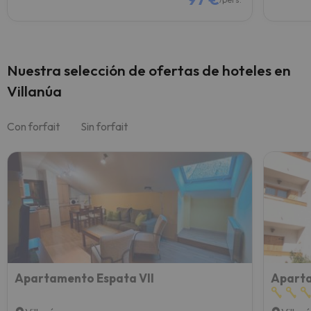
Nuestra selección de ofertas de hoteles en
Villanúa
Con forfait
Sin forfait
Apartamento Espata VII
Aparta