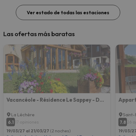
Ver estado de todas las estaciones
Las ofertas más baratas
Vacancéole - Résidence Le Sappey - Doucy - Valmorel
Appart
La Léchère
Saint
6.1
7.8
17 opiniones
26 o
19/03/27 al 21/03/27
(2 noches)
19/03/27