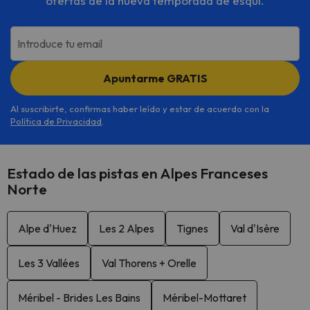
ofertas de la nueva temporada de esquí.
Introduce tu email
Apuntarme GRATIS
Al suscribirte, confirmas haber leído y estar de acuerdo con la
Política de Privacidad
.
Estado de las pistas en Alpes Franceses
Norte
Alpe d'Huez
Les 2 Alpes
Tignes
Val d'Isère
Les 3 Vallées
Val Thorens + Orelle
Méribel - Brides Les Bains
Méribel-Mottaret