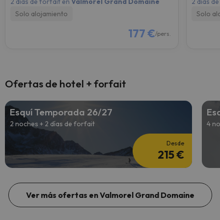
2 días de forfait en
Valmorel Grand Domaine
2 días de
Solo alojamiento
Solo al
177 €
/pers.
Ofertas de hotel + forfait
Esquí Temporada 26/27
Es
2 noches + 2 días de forfait
4 no
Desde
215 €
Ver más ofertas en Valmorel Grand Domaine