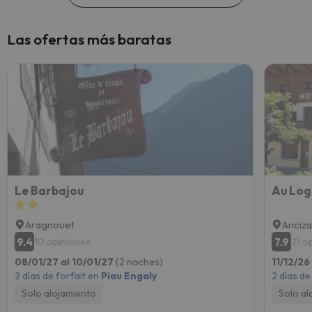
Las ofertas más baratas
Le Barbajou
Au Log
Aragnouet
Anciz
9.4
7.9
10 opiniones
21 o
08/01/27 al 10/01/27
(2 noches)
11/12/26
2 días de forfait en
Piau Engaly
2 días de
Solo alojamiento
Solo al