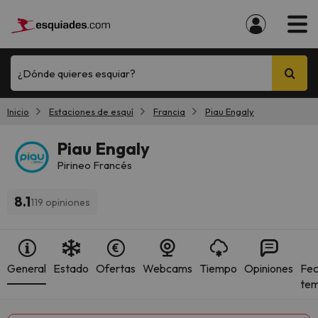
¿Dónde quieres esquiar?
Inicio
Estaciones de esquí
Francia
Piau Engaly
Piau Engaly
Pirineo Francés
8.1
119 opiniones
General
Estado
Ofertas
Webcams
Tiempo
Opiniones
Fec
te