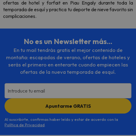
ofertas de hotel y forfait en Piau Engaly durante toda la
temporada de esquí y practica tu deporte de nieve favorito sin
complicaciones.
No es un Newsletter más...
En tu mail tendrás gratis el mejor contenido de
montaña: escapadas de verano, ofertas de hoteles y
serás el primero en enterarte cuando empiecen las
ofertas de la nueva temporada de esquí.
Introduce tu email
Apuntarme GRATIS
Al suscribirte, confirmas haber leído y estar de acuerdo con la
Política de Privacidad
.