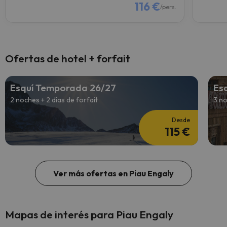
116 €
/pers.
Ofertas de hotel + forfait
Esquí Temporada 26/27
Es
2 noches + 2 días de forfait
3 no
Desde
115 €
Ver más ofertas en Piau Engaly
Mapas de interés para Piau Engaly