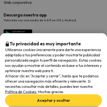
Web corporativa
Descarga nuestra app
Valorada con una media de 4,6/5 en iOS y Android.
Tu privacidad es muy importante
Utilizamos cookies únicamente para darte una experiencia
adaptada a tus preferencias y poder mostrarte publicidad
personalizada según tu perfil de navegación. Estas cookies
nos ayudan a mostrar el contenido en base a tus intereses y
optimizar nuestra web para ti.
Métodos de pago disponibles
Al hacer clic en "Aceptar y cerrar", harás que te podamos
ofrecer una navegación más eficiente y relevante. Si
necesitas consultar más detalles, puedes leer nuestra
Política de Cookies.
Muchas gracias.
Condiciones generales
Aceptar y ocultar
Privacidad de datos