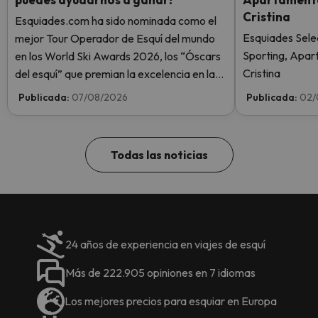
Cristina
Esquiades.com ha sido nominada como el
Esquiades Sele
mejor Tour Operador de Esquí del mundo
Sporting, Apar
en los World Ski Awards 2026, los “Óscars
Cristina
del esquí” que premian la excelencia en la
industria del esquí. ¡Vota ahora y ayúdanos
Publicada:
07/08/2026
Publicada:
02/
a alcanzar la cima!
Todas las noticias
24 años de experiencia en viajes de esquí
Más de 222.905 opiniones en 7 idiomas
Los mejores precios para esquiar en Europa