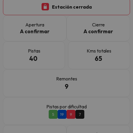
Estación cerrada
Apertura
Cierre
A confirmar
A confirmar
Pistas
Kms totales
40
65
Remontes
9
Pistas por dificultad
5
19
9
7