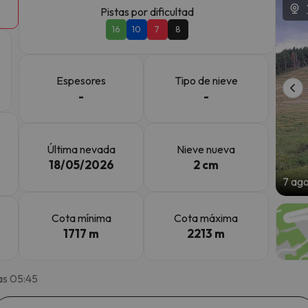
Pistas por dificultad
16
10
7
8
 el norte. En cuanto encuentre su brújula vuelve.
Espesores
Tipo de nieve
-
-
Última nevada
Nieve nueva
18/05/2026
2 cm
7 ag
Cota mínima
Cota máxima
1717 m
2213 m
as 05:45