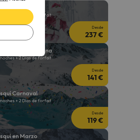
squí en Navidad
 noches + 3 Días de forfait
Desde
237 €
squí Fin de Semana
 noches + 2 Días de forfait
Desde
141 €
squí Carnaval
 noches + 2 Días de forfait
Desde
119 €
squí en Marzo