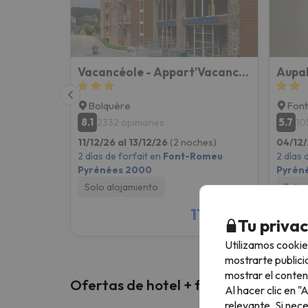
Vacancéole - Appart'Vacances Pyrénées 2000
Aupal
Bolquère
Font
8.1
5.7
2332 opiniones
10
11/12/26 al 13/12/26
(2 noches)
04/12/
2 días de forfait en
Font-Romeu
2 días 
Pyrénées 2000
Pyrén
Solo alojamiento
Solo 
119 €
/pers.
Tu priva
Utilizamos cookie
mostrarte publici
mostrar el conten
Ofertas de hotel + forfait
Al hacer clic en 
relevante. Si nec