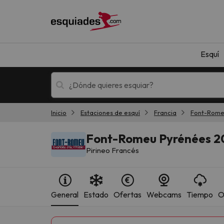
Esquí
Inicio
Estaciones de esquí
Francia
Font-Rome
Esquí
Escapadas
Font-Romeu Pyrénées 
Pirineo Francés
General
Estado
Ofertas
Webcams
Tiempo
O
¡Vaya! No hemos encontrado ningún resultado 