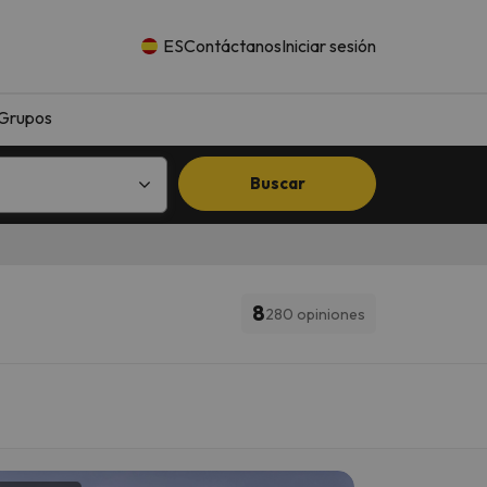
ES
Contáctanos
Iniciar sesión
Grupos
Buscar
8
280 opiniones