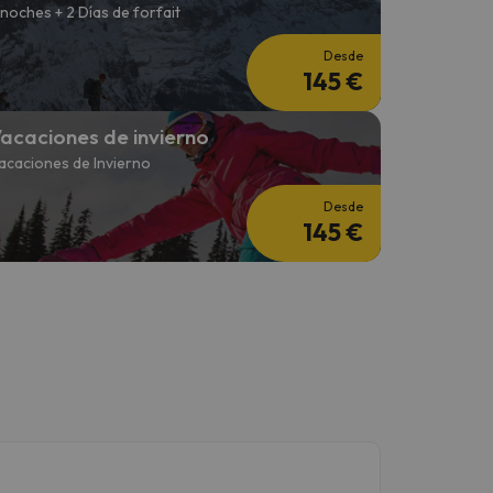
 noches + 2 Días de forfait
Desde
145 €
acaciones de invierno
acaciones de Invierno
Desde
145 €