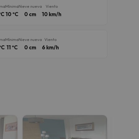
ima
Mínima
Nieve nueva
Viento
ºC
10 ºC
0 cm
10 km/h
ima
Mínima
Nieve nueva
Viento
ºC
11 ºC
0 cm
6 km/h