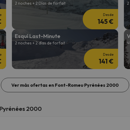
2 noches + 2 Días de forfait
2
e
Desde
€
145 €
Esquí Last-Minute
V
2 noches + 2 días de forfait
V
e
Desde
€
141 €
Ver más ofertas en Font-Romeu Pyrénées 2000
 Pyrénées 2000
0