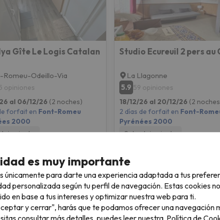
ya Gîte Le Logis Catalan
-Romeu-Odeillo-Via
La Llagonne
5.9
5 opiniones
59 opiniones
26 al 06/12/26
(2 noches)
18/12/26 al 20/12/26
(2 noches
de forfait en
Font-Romeu
2 días de forfait en
Font-Rome
ées 2000
Pyrénées 2000
alojamiento
Solo alojamiento
125 €
138 
/pers.
cidad es muy importante
s únicamente para darte una experiencia adaptada a tus prefere
dad personalizada según tu perfil de navegación. Estas cookies n
ido en base a tus intereses y optimizar nuestra web para ti.
"Aceptar y cerrar", harás que te podamos ofrecer una navegación m
esitas consultar más detalles, puedes leer nuestra
Política de Cook