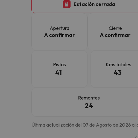
Estación cerrada
¡Vaya! Parece que nuestro buscador ha perdido
Apertura
Cierre
A confirmar
A confirmar
Pistas
Kms totales
41
43
Remontes
24
Última actualización del 07 de Agosto de 2026 a l