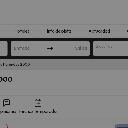
Hoteles
Info de pista
Actualidad
2 adultos
Entrada
Salida
u Pyrénées 2000
2000
piniones
Fechas temporada
que coincida con tu búsqueda. Prueba a modificar el destino.