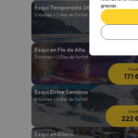
gracias.
Esquí Temporada 26/27
2 noches + 2 días de forfait
Desd
141 
Esquí en Fin de Año
3 noches + 2 Días de forfait
Desd
171 
Esquí Entre Semana
5 noches + 4 días de forfait
Desd
222 
Esquí en Enero