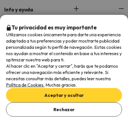
Info y ayuda
Contáctanos
Tu privacidad es muy importante
Utilizamos cookies únicamente para darte una experiencia
Web corporativa
adaptada a tus preferencias y poder mostrarte publicidad
personalizada según tu perfil de navegación. Estas cookies
Descarga nuestra app
nos ayudan a mostrar el contenido en base a tus intereses y
Valorada con una media de 4,6/5 en iOS y Android.
optimizar nuestra web para ti.
Al hacer clic en "Aceptar y cerrar", harás que te podamos
ofrecer una navegación más eficiente y relevante. Si
necesitas consultar más detalles, puedes leer nuestra
Política de Cookies.
Muchas gracias.
Aceptar y ocultar
Rechazar
Ver ofertas
Métodos de pago disponibles