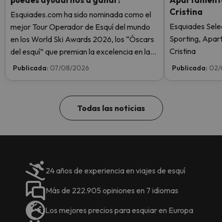
Cristina
Esquiades.com ha sido nominada como el
Esquiades Sele
mejor Tour Operador de Esquí del mundo
Sporting, Apar
en los World Ski Awards 2026, los “Óscars
Cristina
del esquí” que premian la excelencia en la
industria del esquí. ¡Vota ahora y ayúdanos
Publicada:
07/08/2026
Publicada:
02/
a alcanzar la cima!
Todas las noticias
24 años de experiencia en viajes de esquí
Más de 222.905 opiniones en 7 idiomas
Los mejores precios para esquiar en Europa