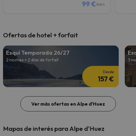
99 €
/pers.
Ofertas de hotel + forfait
Esquí Temporada 26/27
Es
2 noches + 2 días de forfait
3 no
Desde
157 €
Ver más ofertas en Alpe d'Huez
Mapas de interés para Alpe d'Huez