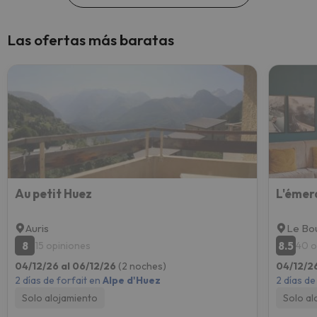
Las ofertas más baratas
Au petit Huez
L'émer
Auris
Le Bo
8
8.5
15 opiniones
40 o
04/12/26 al 06/12/26
(2 noches)
04/12/2
2 días de forfait en
Alpe d'Huez
2 días de
Solo alojamiento
Solo al