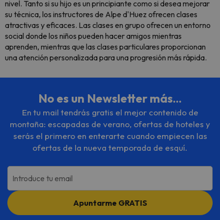
nivel. Tanto si su hijo es un principiante como si desea mejorar
su técnica, los instructores de Alpe d'Huez ofrecen clases
atractivas y eficaces. Las clases en grupo ofrecen un entorno
social donde los niños pueden hacer amigos mientras
aprenden, mientras que las clases particulares proporcionan
una atención personalizada para una progresión más rápida.
No es un Newsletter más...
En tu mail tendrás gratis el mejor contenido de
montaña: escapadas de verano, ofertas de hoteles y
serás el primero en enterarte cuando empiecen las
ofertas de la nueva temporada de esquí.
Introduce tu email
Apuntarme GRATIS