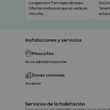
La agencia nº1 en viajes de esquí.
De los 
Ofertas exclusivas que no verás en
Tenemo
otro sitio.
estaci
Instalaciones y servicios
Mascotas
No se admiten mascotas
Zonas comunes
Ascensor
Servicios de la habitación
Estos servicios son generales y pueden variar según la