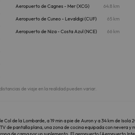
Aeropuerto de Cagnes - Mer (XCG)
64.8 km
m
Aeropuerto de Cuneo - Levaldigi (CUF)
65 km
m
Aeropuerto de Niza - Costa Azul (NCE)
66 km
m
m
m
m
 distancias de viaje en la realidad pueden variar.
ol de la Lombarde, a 19 min a pie de Auron y a 34 km de Isola 2
ar, TV de pantalla plana, una zona de cocina equipada con nevera y
y ropa de cama por un suplemento. El aeropuerto (Aeropuerto Inte