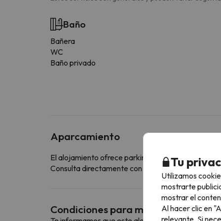
Baño
Bañera
WC
Baño privado
Aparcamiento
El alojamiento ofrece parking gratuito
Tu priva
Consulta directamente con el alojamiento si ofrecen
Utilizamos cookie
mostrarte publici
mostrar el conten
Condiciones para mascotas
Al hacer clic en 
relevante. Si nec
Te informamos que este alojamiento no admite m