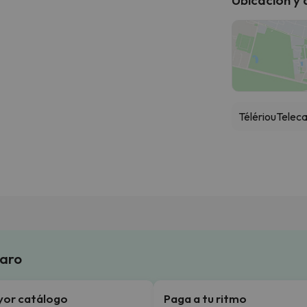
Télériou
Teleca
laro
yor catálogo
Paga a tu ritmo