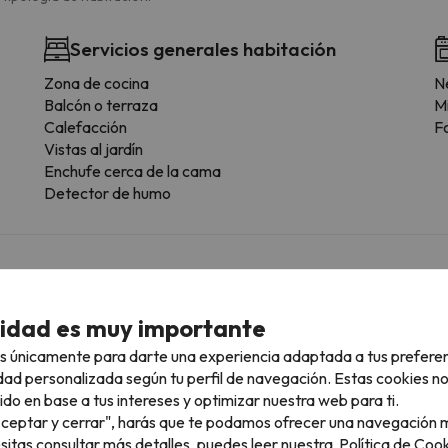
Servicios generales habitación
Zona de cocina
N
Balcón o terraza
M
Calefacción
F
Vistas al jardín
Enchufe cerca de la cama
Detector de humo
cidad es muy importante
 la posibilidad de reservar la plaza de parking con antelación.
s únicamente para darte una experiencia adaptada a tus prefere
dad personalizada según tu perfil de navegación. Estas cookies n
ido en base a tus intereses y optimizar nuestra web para ti.
"Aceptar y cerrar", harás que te podamos ofrecer una navegación m
esitas consultar más detalles, puedes leer nuestra
Política de Cook
ascotas.