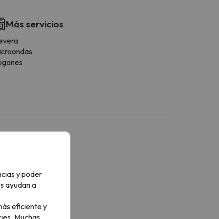
Más servicios
evera
icroondas
ogones
ncias y poder
os ayudan a
ás eficiente y
ies.
Muchas