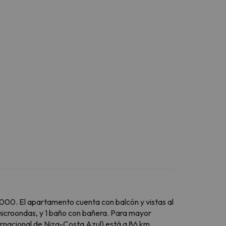
000. El apartamento cuenta con balcón y vistas al
 microondas, y 1 baño con bañera. Para mayor
rnacional de Niza-Costa Azul) está a 86 km.