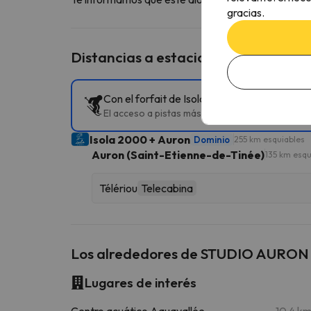
gracias.
Distancias a estaciones de esquí ce
Con el forfait de Isola 2000 + Auron puedes
El acceso a pistas más cercano es Télériou en
Isola 2000 + Auron
Dominio
255 km esquiables
Auron (Saint-Etienne-de-Tinée)
135 km esqu
Télériou
Telecabina
Los alrededores de STUDIO AURON
Lugares de interés
Centro acuático Aquavallée
10.4 k