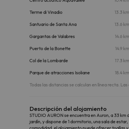
Terme di Vinadio
13.3 k
Santuario de Santa Ana
13.6 k
Gargantas de Valabres
14.6 k
Puerto de la Bonette
14.9 k
Col de la Lombarde
17.3 k
Parque de atracciones Isoliane
18.4 k
Todas las distancias se calculan en línea recta. Las
Descripción del alojamiento
STUDIO AURON se encuentra en Auron, a 33 km de C
jardín, y dispone de 1 dormitorio, una sala de est
comodidad, el alojamiento puede ofrecer toallas 