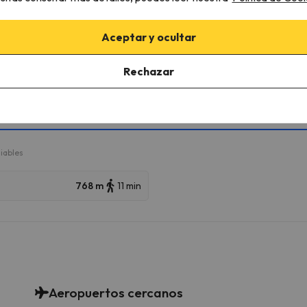
Aceptar y ocultar
rcanas
Rechazar
 esquiar en varias estaciones de esquí y disfrutar de 255 km esqu
 Auron (Saint-Etienne-de-Tinée). Además podrás esquiar en Auron (Sai
iables
768 m
11 min
Aeropuertos cercanos
m