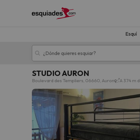
Esquí
STUDIO AURON
Esquí
Escapadas
Boulevard des Templiers, 06660, Auron
A 374 m d
¡Vaya! No hemos encontrado ningún resultado 