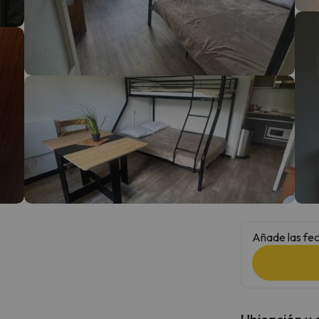
 el norte. En cuanto encuentre su brújula vuelve.
Añade las fec
Ubicación y