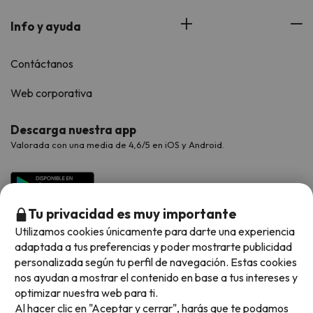
Info y ayuda
Contáctanos
Web corporativa
Descarga nuestra app
Valorada con una media de 4,6/5 en iOS y Android.
Tu privacidad es muy importante
Utilizamos cookies únicamente para darte una experiencia
adaptada a tus preferencias y poder mostrarte publicidad
personalizada según tu perfil de navegación. Estas cookies
nos ayudan a mostrar el contenido en base a tus intereses y
optimizar nuestra web para ti.
Métodos de pago disponibles
Al hacer clic en "Aceptar y cerrar", harás que te podamos