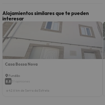
cancel
cance
Alojamientos similares que te pueden
perfe
interesar
diner
Recom
vacaci
esquia
extra
yo.
Casa Bossa Nova
Fundão
8.8
51 opiniones
a 42.6 km de Serra da Estrela