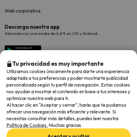
Web corporativa
Descarga nuestra app
Valorada con una media de 4,6/5 en iOS y Android.
Tu privacidad es muy importante
Utilizamos cookies únicamente para darte una experiencia
adaptada a tus preferencias y poder mostrarte publicidad
personalizada según tu perfil de navegación. Estas cookies
nos ayudan a mostrar el contenido en base a tus intereses y
optimizar nuestra web para ti.
Métodos de pago disponibles
Al hacer clic en "Aceptar y cerrar", harás que te podamos
ofrecer una navegación más eficiente y relevante. Si
necesitas consultar más detalles, puedes leer nuestra
Política de Cookies.
Muchas gracias.
Condiciones generales
Aceptar y ocultar