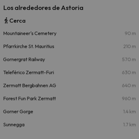
Los alrededores de Astoria
Cerca
Mountaineer's Cemetery
90 m
Pfarrkirche St. Mauritius
210 m
Gornergrat Railway
570 m
Teleférico Zermatt-Furi
630 m
Zermatt Bergbahnen AG
640 m
Forest Fun Park Zermatt
960 m
Gorner Gorge
1.4 km
Sunnegga
1.7 km