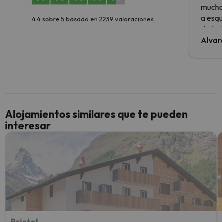
muchas
a esqu
4.4 sobre 5 basado en 2239 valoraciones
de tod
al cli
Alvar
he ten
culpa 
inmobi
y un t
cancel
cance
Alojamientos similares que te pueden
perfe
interesar
diner
Recom
vacaci
esquia
extra
yo.
Bristol