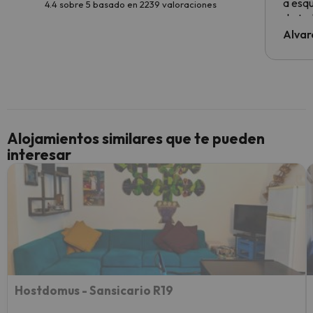
a esqu
4.4 sobre 5 basado en 2239 valoraciones
de tod
al cli
Alvar
he ten
culpa 
inmobi
y un t
cancel
cance
Alojamientos similares que te pueden
perfe
interesar
diner
Recom
vacaci
esquia
extra
yo.
Hostdomus - Sansicario R19