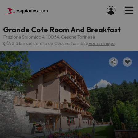
Grande Cote Room And Breakfast
Frazione Solomiac 4, 10054, Cesana Torinese
A 3.5 km del centro de Cesana Torinese
Ver en mapa