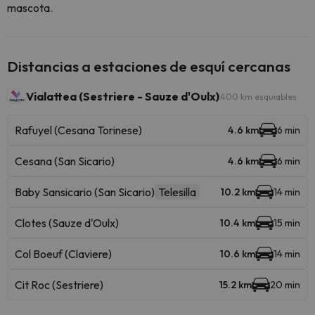
mascota.
Distancias a estaciones de esquí cercanas
Vialattea (Sestriere - Sauze d'Oulx)
400 km esquiables
Rafuyel (Cesana Torinese)
4.6 km
6 min
Cesana (San Sicario)
4.6 km
6 min
Baby Sansicario (San Sicario)
Telesilla
10.2 km
14 min
Clotes (Sauze d'Oulx)
10.4 km
15 min
Col Boeuf (Claviere)
10.6 km
14 min
Cit Roc (Sestriere)
15.2 km
20 min