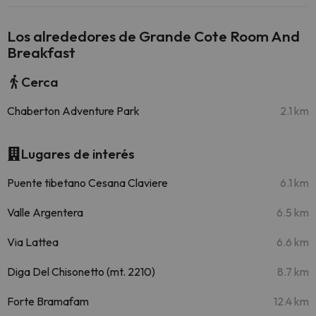
Los alrededores de Grande Cote Room And
Breakfast
Cerca
Chaberton Adventure Park
2.1 km
Lugares de interés
Puente tibetano Cesana Claviere
6.1 km
Valle Argentera
6.5 km
Via Lattea
6.6 km
Diga Del Chisonetto (mt. 2210)
8.7 km
Forte Bramafam
12.4 km