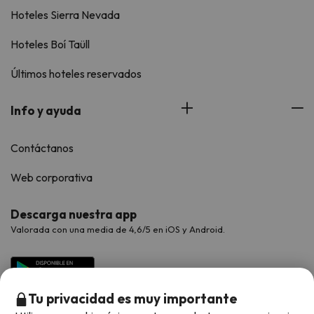
Hoteles Sierra Nevada
Hoteles Boí Taüll
Últimos hoteles reservados
Info y ayuda
Contáctanos
Web corporativa
Descarga nuestra app
Valorada con una media de 4,6/5 en iOS y Android.
Tu privacidad es muy importante