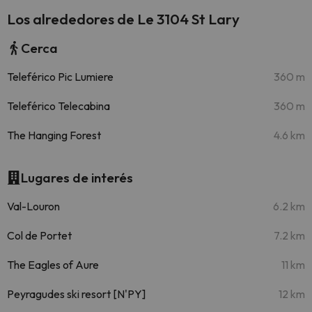
Los alrededores de Le 3104 St Lary
Cerca
Teleférico Pic Lumiere
360 m
Teleférico Telecabina
360 m
The Hanging Forest
4.6 km
Lugares de interés
Val-Louron
6.2 km
Col de Portet
7.2 km
The Eagles of Aure
11 km
Peyragudes ski resort [N'PY]
12 km