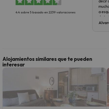
decir
muchas
a esqu
4.4 sobre 5 basado en 2239 valoraciones
de tod
al cli
Alvar
he ten
culpa 
inmobi
y un t
cancel
cance
Alojamientos similares que te pueden
perfe
interesar
diner
Recom
vacaci
esquia
extra
yo.