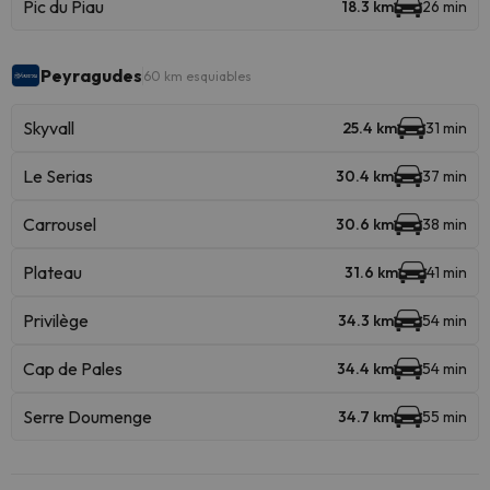
Pic du Piau
18.3 km
26 min
Peyragudes
60 km esquiables
Skyvall
25.4 km
31 min
Le Serias
30.4 km
37 min
Carrousel
30.6 km
38 min
Plateau
31.6 km
41 min
Privilège
34.3 km
54 min
Cap de Pales
34.4 km
54 min
Serre Doumenge
34.7 km
55 min