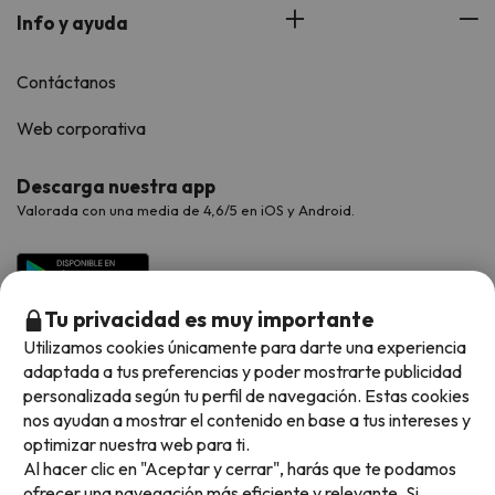
Info y ayuda
Contáctanos
Web corporativa
Descarga nuestra app
Valorada con una media de 4,6/5 en iOS y Android.
Tu privacidad es muy importante
Utilizamos cookies únicamente para darte una experiencia
adaptada a tus preferencias y poder mostrarte publicidad
personalizada según tu perfil de navegación. Estas cookies
nos ayudan a mostrar el contenido en base a tus intereses y
optimizar nuestra web para ti.
Métodos de pago disponibles
Al hacer clic en "Aceptar y cerrar", harás que te podamos
ofrecer una navegación más eficiente y relevante. Si