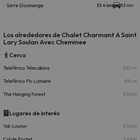
Serre Doumenge
33.4 km
53 min
Los alrededores de Chalet Charmant A Saint
Lary Soulan Avec Cheminee
Cerca
Teleférico Telecabina
590 m
Teleférico Pic Lumiere
610 m
The Hanging Forest
3.9 km
Lugares de interés
Val-Louron
5.9 km
Col de Portet
7.6 km