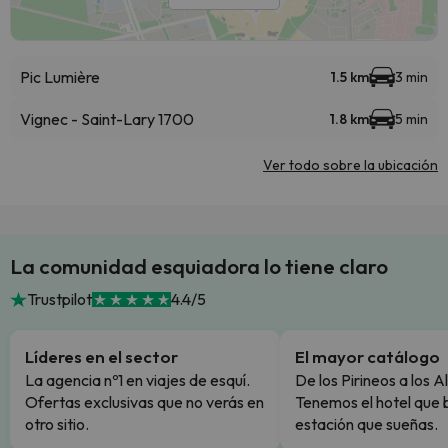
Pic Lumière
1.5 km
3 min
Vignec - Saint-Lary 1700
1.8 km
5 min
Ver todo sobre la ubicación
La comunidad esquiadora lo tiene claro
Trustpilot
4.4/5
Líderes en el sector
El mayor catálogo
La agencia nº1 en viajes de esquí.
De los Pirineos a los A
Ofertas exclusivas que no verás en
Tenemos el hotel que 
otro sitio.
estación que sueñas.