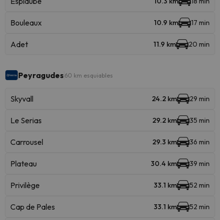
Espiaube
10.3 km
18 min
Bouleaux
10.9 km
17 min
Adet
11.9 km
20 min
Peyragudes
60 km esquiables
Skyvall
24.2 km
29 min
Le Serias
29.2 km
35 min
Carrousel
29.3 km
36 min
Plateau
30.4 km
39 min
Privilège
33.1 km
52 min
Cap de Pales
33.1 km
52 min