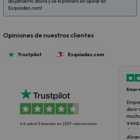
alojamiento ahora y sé el primero en opinar en
Esquiades.com!
Opiniones de nuestros clientes
Trustpilot
Esquiades.com
Empre
Empre
decir
muchas
a esqu
4.4 sobre 5 basado en 2239 valoraciones
de tod
al cli
Alvar