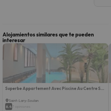
he ten
culpa 
inmobi
y un t
cancel
cance
Alojamientos similares que te pueden
perfe
interesar
diner
Recom
vacaci
esquia
extra
yo.
Superbe Appartement Avec Piscine Au Centre St Lary Village
Saint-Lary-Soulan
6.4
7 opiniones