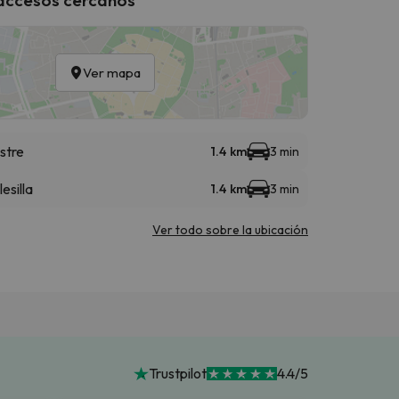
Ver mapa
stre
1.4 km
3 min
lesilla
1.4 km
3 min
Ver todo sobre la ubicación
Trustpilot
4.4/5