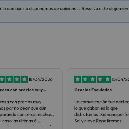
lo que aún no disponemos de opiniones. ¡Reserva este alojamiento
18/04/2026
15/04/2
esa con precios muy
Gracias Esquiades
nos por no…
esa con precios muy
La comunicación fue perfec
os por no decir que aún
lo que daban es lo que
arando con otras muchas ,
disfrutamos. Semana perfe
i caso las últimas 6
Sol y nieve Repetiremos
padas a esquiar han tenido