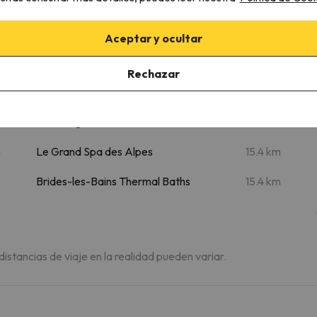
Aceptar y ocultar
es - Studio Pour 2 Personnes 964
Rechazar
Lugares de interés
m
Club de golf Meribel
10.3 km
m
Le Grand Spa des Alpes
15.4 km
Brides-les-Bains Thermal Baths
15.4 km
 distancias de viaje en la realidad pueden variar.