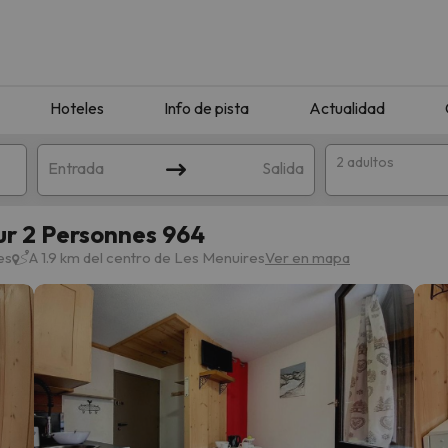
Hoteles
Info de pista
Actualidad
2 adultos
Entrada
Salida
ur 2 Personnes 964
es
A 1.9 km del centro de Les Menuires
Ver en mapa
que coincida con tu búsqueda. Prueba a modificar el destino.