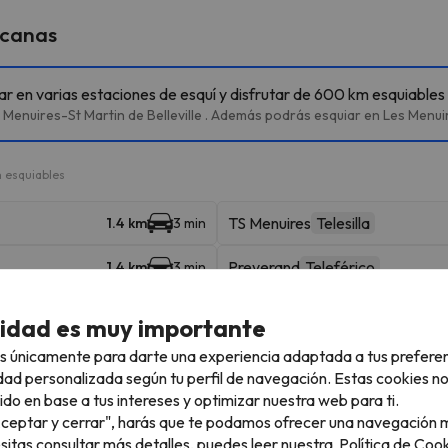
rcanas
iar en varias estaciones de esquí y disfrutar de 600 km esquiables
Menuires-St Martin de Belleville . Además podrás esquiar en Les Menuire
 esquiables
TS Menuires
Telesilla
1.4 km
3 min
Preyerand
Teleférico
1.4 km
3 min
Doron
Telesilla
2.3 km
6 min
cidad es muy importante
Sunny Express
Telesilla
s únicamente para darte una experiencia adaptada a tus prefere
4 km
8 min
dad personalizada según tu perfil de navegación. Estas cookies n
Tortollet
ido en base a tus intereses y optimizar nuestra web para ti.
5.5 km
16 min
"Aceptar y cerrar", harás que te podamos ofrecer una navegación m
esitas consultar más detalles, puedes leer nuestra
Política de Cook
9.3 km
13 min