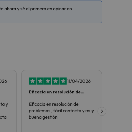
 ahora y sé el primero en opinar en
026
11/04/2026
Eficacia en resolución de
Todo pe
problemas
ta y
Eficacia en resolución de
Todo per
problemas , fácil contacto y muy
recomen
cta
buena gestión