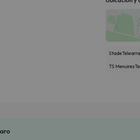
Stade
Telearra
TS Menuires
Te
laro