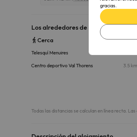
gracias.
Los alrededores de Résidence Melez
Cerca
Telesquí Menuires
970 
Centro deportivo Val Thorens
3.5 k
Todas las distancias se calculan en línea recta. Las
Descripción del alojamiento