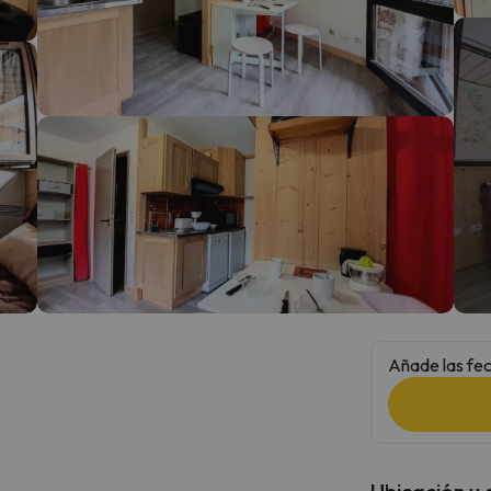
 el norte. En cuanto encuentre su brújula vuelve.
Añade las fec
Ubicación y