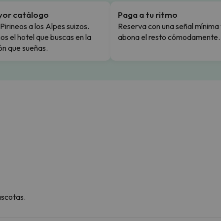
yor catálogo
Paga a tu ritmo
Pirineos a los Alpes suizos.
Reserva con una señal mínima 
s el hotel que buscas en la
abona el resto cómodamente.
ón que sueñas.
ascotas.