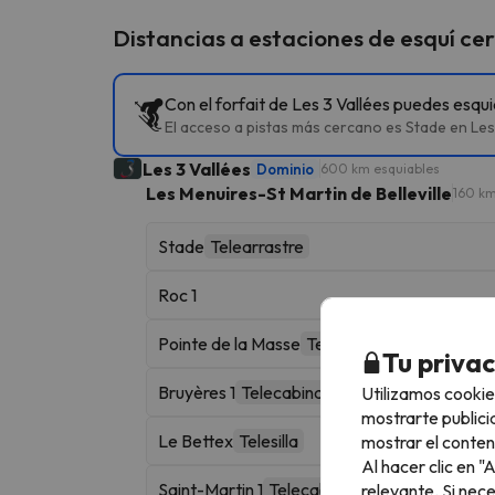
Distancias a estaciones de esquí ce
Con el forfait de Les 3 Vallées puedes esqu
El acceso a pistas más cercano es Stade en Les 
Les 3 Vallées
Dominio
600 km esquiables
Les Menuires-St Martin de Belleville
160 km
Stade
Telearrastre
Roc 1
Pointe de la Masse
Telecabina
Tu priva
Bruyères 1
Telecabina
Utilizamos cookie
mostrarte publici
Le Bettex
Telesilla
mostrar el conten
Al hacer clic en 
Saint-Martin 1
Telecabina
relevante. Si nec