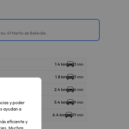
s-St Martin de Belleville .
1.4 km
3 min
1.8 km
3 min
2.4 km
6 min
ncias y poder
5.4 km
9 min
os ayudan a
6.4 km
19 min
ás eficiente y
ies.
Muchas