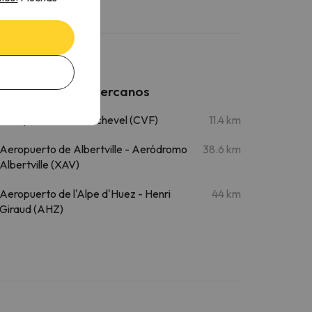
Aeropuertos cercanos
Aeropuerto de Courchevel (CVF)
11.4 km
Aeropuerto de Albertville - Aeródromo
38.6 km
Albertville (XAV)
Aeropuerto de l'Alpe d'Huez - Henri
44 km
Giraud (AHZ)