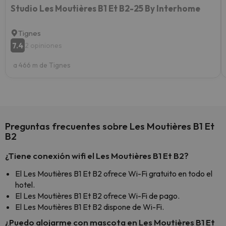
Studio Les Moutières B1 Et B2-25 By Interhome
Tignes
7.4
2 opiniones
a 466 m de Tignes
Preguntas frecuentes sobre Les Moutières B1 Et
B2
¿Tiene conexión wifi el Les Moutières B1 Et B2?
El Les Moutières B1 Et B2 ofrece Wi-Fi gratuito en todo el
hotel.
El Les Moutières B1 Et B2 ofrece Wi-Fi de pago.
El Les Moutières B1 Et B2 dispone de Wi-Fi.
¿Puedo alojarme con mascota en Les Moutières B1 Et