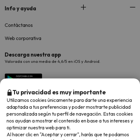
Info y ayuda
Contáctanos
Web corporativa
Descarga nuestra app
Valorada con una media de 4,6/5 en iOS y Android.
Tu privacidad es muy importante
Utilizamos cookies únicamente para darte una experiencia
adaptada a tus preferencias y poder mostrarte publicidad
personalizada según tu perfil de navegación. Estas cookies
nos ayudan a mostrar el contenido en base a tus intereses y
optimizar nuestra web para ti.
Métodos de pago disponibles
Al hacer clic en "Aceptar y cerrar", harás que te podamos