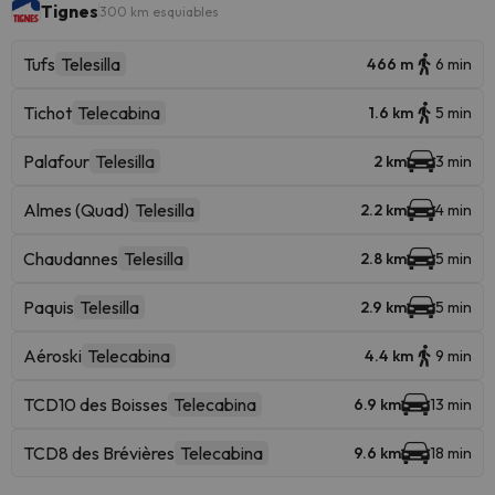
Tignes
300 km esquiables
Tufs
Telesilla
466 m
6 min
Tichot
Telecabina
1.6 km
5 min
Palafour
Telesilla
2 km
3 min
Almes (Quad)
Telesilla
2.2 km
4 min
Chaudannes
Telesilla
2.8 km
5 min
Paquis
Telesilla
2.9 km
5 min
Aéroski
Telecabina
4.4 km
9 min
TCD10 des Boisses
Telecabina
6.9 km
13 min
TCD8 des Brévières
Telecabina
9.6 km
18 min