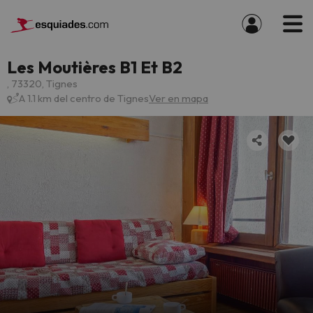
Les Moutières B1 Et B2
, 73320, Tignes
A 1.1 km del centro de Tignes
Ver en mapa