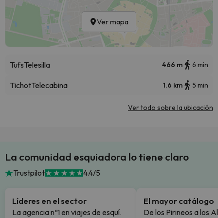
Ver mapa
Tufs
Telesilla
466 m
6 min
Tichot
Telecabina
1.6 km
5 min
Ver todo sobre la ubicación
La comunidad esquiadora lo tiene claro
Trustpilot
4.4/5
Líderes en el sector
El mayor catálogo
La agencia nº1 en viajes de esquí.
De los Pirineos a los A