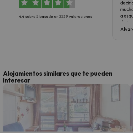
decir
muchas
a esqu
4.4 sobre 5 basado en 2239 valoraciones
de tod
al cli
Alvar
he ten
culpa 
inmobi
y un t
cancel
cance
Alojamientos similares que te pueden
perfe
interesar
diner
Recom
vacaci
esquia
extra
yo.