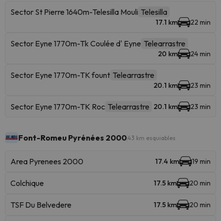
Sector St Pierre 1640m-Telesilla Mouli
Telesilla
17.1 km
22 min
Sector Eyne 1770m-Tk Coulée d' Eyne
Telearrastre
20 km
24 min
Sector Eyne 1770m-TK fount
Telearrastre
20.1 km
23 min
Sector Eyne 1770m-TK Roc
Telearrastre
20.1 km
23 min
Font-Romeu Pyrénées 2000
43 km esquiables
Area Pyrenees 2000
17.4 km
19 min
Colchique
17.5 km
20 min
TSF Du Belvedere
17.5 km
20 min