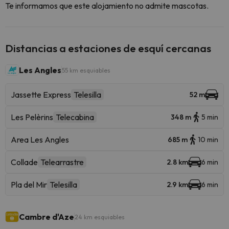
Te informamos que este alojamiento no admite mascotas.
Distancias a estaciones de esquí cercanas
Les Angles
55 km esquiables
Jassette Express
Telesilla
52 m
Les Pelèrins
Telecabina
348 m
5 min
Area Les Angles
685 m
10 min
Collade
Telearrastre
2.8 km
6 min
Pla del Mir
Telesilla
2.9 km
6 min
Cambre d'Aze
24 km esquiables