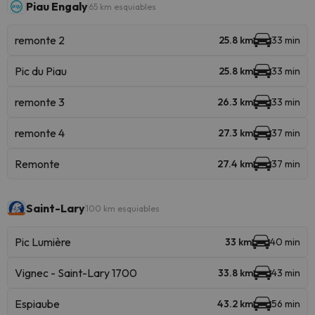
Piau Engaly
65 km esquiables
remonte 2
25.8 km
33 min
Pic du Piau
25.8 km
33 min
remonte 3
26.3 km
33 min
remonte 4
27.3 km
37 min
Remonte
27.4 km
37 min
Saint-Lary
100 km esquiables
Pic Lumière
33 km
40 min
Vignec - Saint-Lary 1700
33.8 km
43 min
Espiaube
43.2 km
56 min