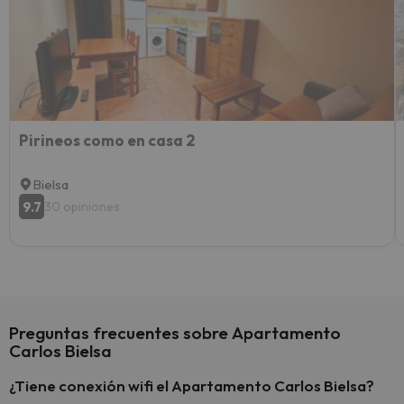
vacaci
esquia
extra
yo.
Pirineos como en casa 2
Bielsa
9.7
30 opiniones
Preguntas frecuentes sobre Apartamento
Carlos Bielsa
¿Tiene conexión wifi el Apartamento Carlos Bielsa?