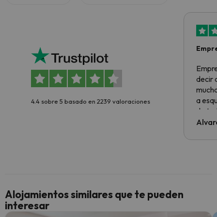
Empre
Empre
decir
muchas
a esqu
4.4 sobre 5 basado en 2239 valoraciones
de tod
al cli
Alvar
he ten
culpa 
inmobi
y un t
cancel
cance
Alojamientos similares que te pueden
perfe
interesar
diner