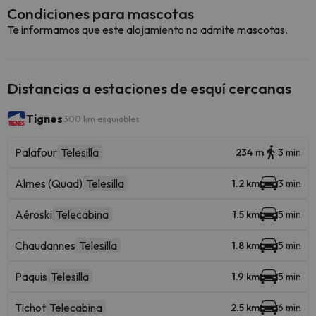
Condiciones para mascotas
Te informamos que este alojamiento no admite mascotas.
Distancias a estaciones de esquí cercanas
Tignes
300 km esquiables
Palafour
Telesilla
234 m
3 min
Almes (Quad)
Telesilla
1.2 km
3 min
Aéroski
Telecabina
1.5 km
5 min
Chaudannes
Telesilla
1.8 km
5 min
Paquis
Telesilla
1.9 km
5 min
Tichot
Telecabina
2.5 km
6 min