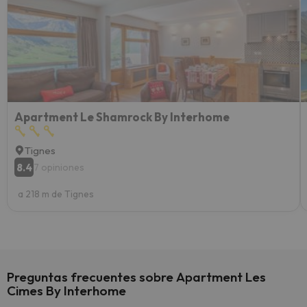
Recom
vacaci
esquia
extra
yo.
Apartment Le Shamrock By Interhome
Tignes
8.4
7 opiniones
a 218 m de Tignes
Preguntas frecuentes sobre Apartment Les
Cimes By Interhome