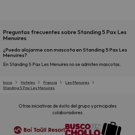
culpa 
inmobi
y un t
cancel
cance
Preguntas frecuentes sobre Standing 5 Pax Les
perfe
Menuires
diner
Recom
¿Puedo alojarme con mascota en Standing 5 Pax Les
vacaci
Menuires?
esquia
En Standing 5 Pax Les Menuires no se admiten mascotas.
extra
yo.
Inicio
Hoteles
Francia
Les Menuires
Standing 5 Pax Les Menuires
Otras iniciativas de éxito del grupo y principales
colaboradores