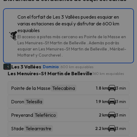
Con el forfait de Les 3 Vallées puedes esquiar en
varias estaciones de esquí y disfrutar de 600 km
esquiables
El acceso a pistas más cercano es Pointe de la Masse en
Les Menuires-St Martin de Belleville . Además podrás
esquiar en Les Menuires-St Martin de Belleville , Méribel-
Mottaret y Courchevel .
Les 3 Vallées
Dominio
600 km esquiables
Les Menuires-St Martin de Belleville
160 km esquiables
Pointe de la Masse
Telecabina
1.8 km
3 min
Doron
Telesilla
1.9 km
3 min
Preyerand
Teleférico
2 km
3 min
Stade
Telearrastre
2.2 km
3 min