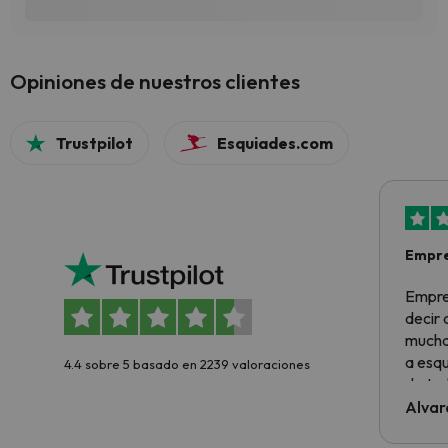
Opiniones de nuestros clientes
Trustpilot
Esquiades.com
Empre
Empre
decir
muchas
a esqu
4.4 sobre 5 basado en 2239 valoraciones
de tod
al cli
Alvar
he ten