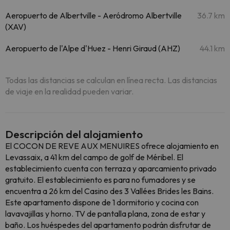
Aeropuerto de Albertville - Aeródromo Albertville
36.7 km
(XAV)
Aeropuerto de l'Alpe d'Huez - Henri Giraud (AHZ)
44.1 km
Todas las distancias se calculan en línea recta. Las distancias
de viaje en la realidad pueden variar.
Descripción del alojamiento
El COCON DE REVE AUX MENUIRES ofrece alojamiento en
Levassaix, a 41 km del campo de golf de Méribel. El
establecimiento cuenta con terraza y aparcamiento privado
gratuito. El establecimiento es para no fumadores y se
encuentra a 26 km del Casino des 3 Vallées Brides les Bains.
Este apartamento dispone de 1 dormitorio y cocina con
lavavajillas y horno. TV de pantalla plana, zona de estar y
baño. Los huéspedes del apartamento podrán disfrutar de