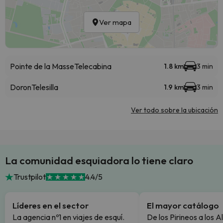
Ver mapa
Pointe de la Masse
Telecabina
1.8 km
3 min
Doron
Telesilla
1.9 km
3 min
Ver todo sobre la ubicación
La comunidad esquiadora lo tiene claro
Trustpilot
4.4/5
Líderes en el sector
El mayor catálogo
La agencia nº1 en viajes de esquí.
De los Pirineos a los A