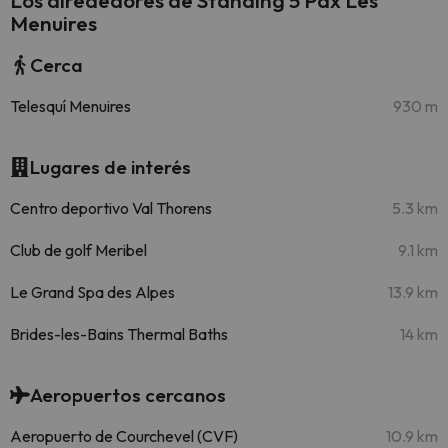
Los alrededores de Standing 5 Pax Les
Menuires
Cerca
Telesquí Menuires
930 m
Lugares de interés
Centro deportivo Val Thorens
5.3 km
Club de golf Meribel
9.1 km
Le Grand Spa des Alpes
13.9 km
Brides-les-Bains Thermal Baths
14 km
Aeropuertos cercanos
Aeropuerto de Courchevel (CVF)
10.9 km