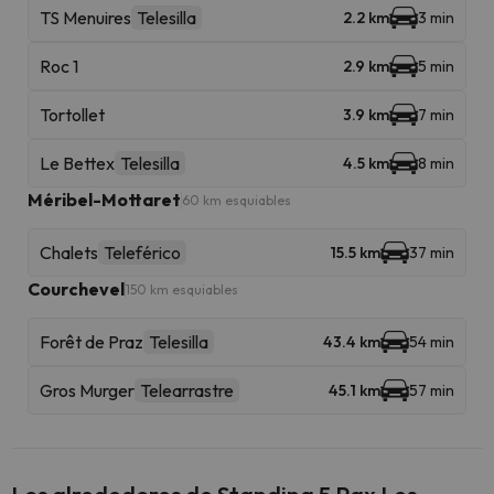
TS Menuires
Telesilla
2.2 km
3 min
Roc 1
2.9 km
5 min
Tortollet
3.9 km
7 min
Le Bettex
Telesilla
4.5 km
8 min
Méribel-Mottaret
60 km esquiables
Chalets
Teleférico
15.5 km
37 min
Courchevel
150 km esquiables
Forêt de Praz
Telesilla
43.4 km
54 min
Gros Murger
Telearrastre
45.1 km
57 min