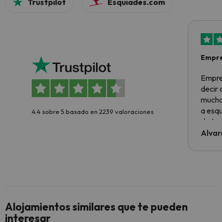
Trustpilot
Esquiades.com
Empre
Empre
decir
muchas
a esqu
4.4 sobre 5 basado en 2239 valoraciones
de tod
al cli
Alvar
he ten
culpa 
inmobi
y un t
cancel
cance
Alojamientos similares que te pueden
perfe
interesar
diner