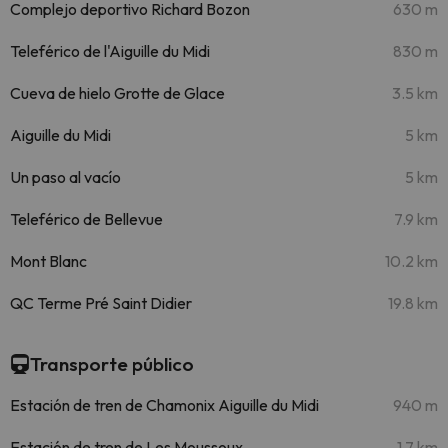
Complejo deportivo Richard Bozon
630 m
Teleférico de l'Aiguille du Midi
830 m
Cueva de hielo Grotte de Glace
3.5 km
Aiguille du Midi
5 km
Un paso al vacío
5 km
Teleférico de Bellevue
7.9 km
Mont Blanc
10.2 km
QC Terme Pré Saint Didier
19.8 km
Transporte público
Estación de tren de Chamonix Aiguille du Midi
940 m
Estación de tren de Les Moussoux
1.7 km