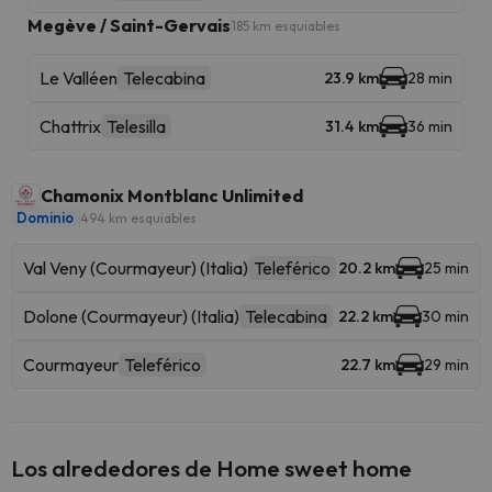
Megève / Saint-Gervais
185 km esquiables
Le Valléen
Telecabina
23.9 km
28 min
Chattrix
Telesilla
31.4 km
36 min
Chamonix Montblanc Unlimited
Dominio
494 km esquiables
Val Veny (Courmayeur) (Italia)
Teleférico
20.2 km
25 min
Dolone (Courmayeur) (Italia)
Telecabina
22.2 km
30 min
Courmayeur
Teleférico
22.7 km
29 min
Los alrededores de Home sweet home