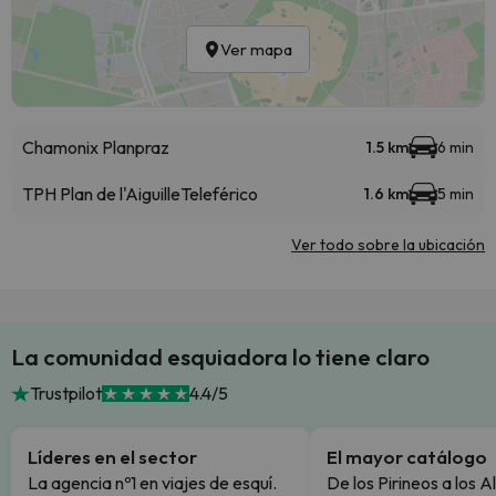
Ver mapa
Chamonix Planpraz
1.5 km
6 min
TPH Plan de l'Aiguille
Teleférico
1.6 km
5 min
Ver todo sobre la ubicación
La comunidad esquiadora lo tiene claro
Trustpilot
4.4/5
Líderes en el sector
El mayor catálogo
La agencia nº1 en viajes de esquí.
De los Pirineos a los A