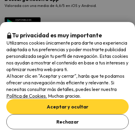
Valorada con una media de 4,6/5 en iOS y Android.
Tu privacidad es muy importante
Utilizamos cookies únicamente para darte una experiencia
adaptada a tus preferencias y poder mostrarte publicidad
personalizada según tu perfil de navegación. Estas cookies
nos ayudan a mostrar el contenido en base a tus intereses y
optimizar nuestra web para ti.
Métodos de pago disponibles
Al hacer clic en "Aceptar y cerrar", harás que te podamos
ofrecer una navegación más eficiente y relevante. Si
necesitas consultar más detalles, puedes leer nuestra
Política de Cookies.
Muchas gracias.
Condiciones generales
Aceptar y ocultar
Privacidad de datos
Añade las fechas para comprobar la disponibilidad
Política de cookies
Rechazar
Añadir fechas
Viajes para ti S.L.U. Copyright © Esquiades.com 2002-2026