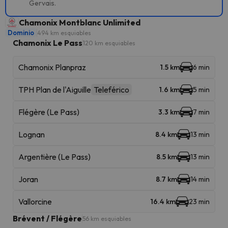
Gervais.
Chamonix Montblanc Unlimited
Dominio
494 km esquiables
Chamonix Le Pass
120 km esquiables
Chamonix Planpraz
1.5 km
6 min
TPH Plan de l'Aiguille
Teleférico
1.6 km
5 min
Flégère (Le Pass)
3.3 km
7 min
Lognan
8.4 km
13 min
Argentière (Le Pass)
8.5 km
13 min
Joran
8.7 km
14 min
Vallorcine
16.4 km
23 min
Brévent / Flégère
56 km esquiables