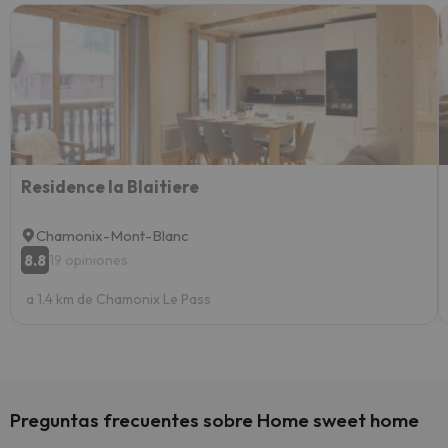
Recom
vacaci
esquia
extra
yo.
Residence la Blaitiere
Chamonix-Mont-Blanc
8.8
19 opiniones
a 1.4 km de Chamonix Le Pass
Preguntas frecuentes sobre Home sweet home