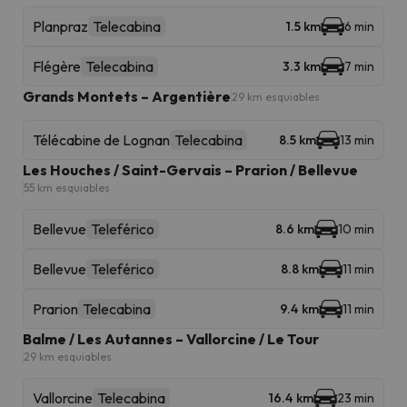
Planpraz
Telecabina
1.5 km
6 min
Flégère
Telecabina
3.3 km
7 min
Grands Montets – Argentière
29 km esquiables
Télécabine de Lognan
Telecabina
8.5 km
13 min
Les Houches / Saint-Gervais – Prarion / Bellevue
55 km esquiables
Bellevue
Teleférico
8.6 km
10 min
Bellevue
Teleférico
8.8 km
11 min
Prarion
Telecabina
9.4 km
11 min
Balme / Les Autannes – Vallorcine / Le Tour
29 km esquiables
Vallorcine
Telecabina
16.4 km
23 min