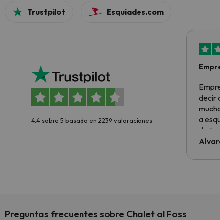
Trustpilot
Esquiades.com
Empre
Empre
decir
muchas
a esqu
4.4 sobre 5 basado en 2239 valoraciones
de tod
al cli
Alvar
he ten
culpa 
inmobi
y un t
cancel
cance
Preguntas frecuentes sobre Chalet al Foss
perfe