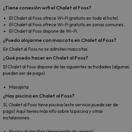
diner
¿Tiene conexión wifi el Chalet al Foss?
Recom
vacaci
El Chalet al Foss ofrece Wi-Fi gratuito en todo el hotel.
esquia
El Chalet al Foss ofrece Wi-Fi gratuito en zonas comunes.
extra
El Chalet al Foss dispone de Wi-Fi.
yo.
¿Puedo alojarme con mascota en Chalet al Foss?
En Chalet al Foss no se admiten mascotas.
¿Qué puedo hacer en Chalet al Foss?
El Chalet al Foss dispone de las siguientes actividades (algunas
pueden ser de pago).
Masajista
¿Hay piscina en Chalet al Foss?
Sí, Chalet al Foss tiene piscina (este servicio puede ser de
pago) Aquí tienes más info sobre la piscina y otras
instalaciones.
Piscina al aire libre (temporada de verano)