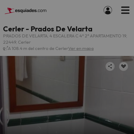
Cerler - Prados De Velarta
PRADOS DE VELARTA, 4 ESCALERA C 4º 2ª APARTAMENTO 19,
22449, Cerler
A 108.4 m del centro de Cerler
Ver en mapa