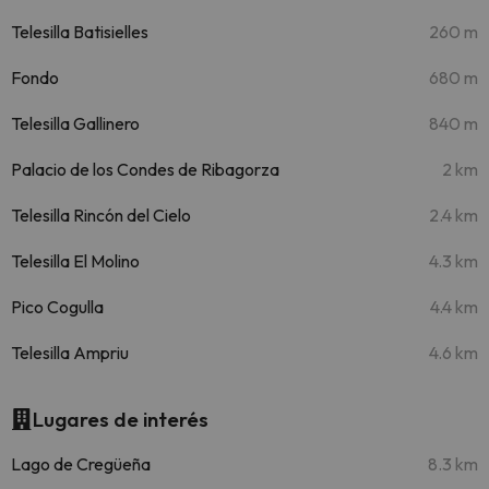
Telesilla Batisielles
260 m
Fondo
680 m
Telesilla Gallinero
840 m
Palacio de los Condes de Ribagorza
2 km
Telesilla Rincón del Cielo
2.4 km
Telesilla El Molino
4.3 km
Pico Cogulla
4.4 km
Telesilla Ampriu
4.6 km
Lugares de interés
Lago de Cregüeña
8.3 km