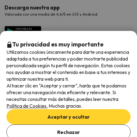
Descarga nuestra app
Valorada con una media de 4,6/5 en iOS y Android.
Tu privacidad es muy importante
Utilizamos cookies únicamente para darte una experiencia
adaptada a tus preferencias y poder mostrarte publicidad
personalizada según tu perfil de navegación. Estas cookies
nos ayudan a mostrar el contenido en base a tus intereses y
optimizar nuestra web para ti.
Métodos de pago disponibles
Al hacer clic en "Aceptar y cerrar", harás que te podamos
ofrecer una navegación más eficiente y relevante. Si
necesitas consultar más detalles, puedes leer nuestra
Política de Cookies.
Muchas gracias.
Condiciones generales
Aceptar y ocultar
Privacidad de datos
Añade las fechas para comprobar la disponibilidad
Política de cookies
Rechazar