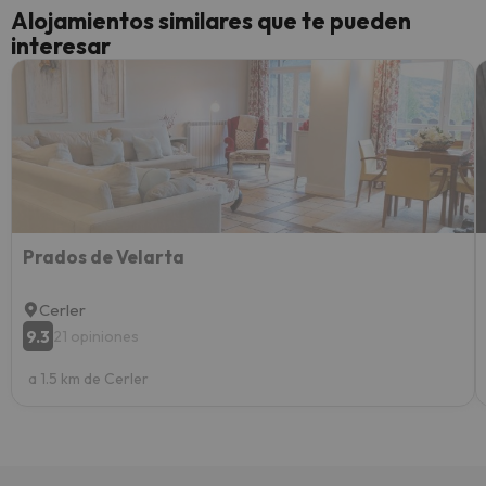
cance
Alojamientos similares que te pueden
perfe
interesar
diner
Recom
vacaci
esquia
extra
yo.
Prados de Velarta
Cerler
9.3
21 opiniones
a 1.5 km de Cerler