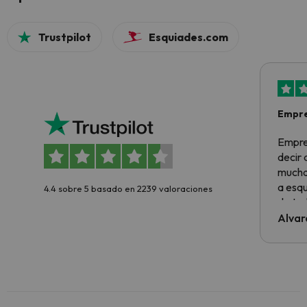
Trustpilot
Esquiades.com
Empre
Empre
decir
muchas
a esqu
4.4 sobre 5 basado en 2239 valoraciones
de tod
al cli
Alvar
he ten
culpa 
inmobi
y un t
cancel