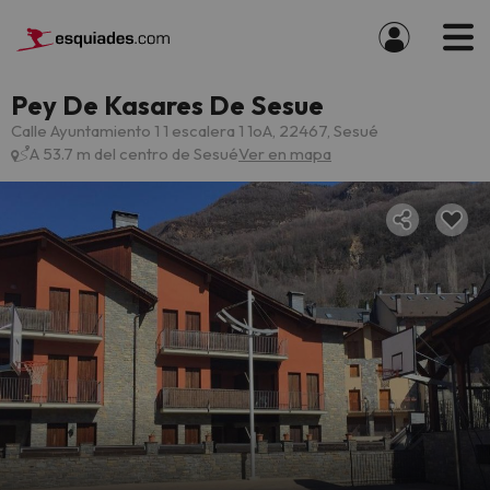
Pey De Kasares De Sesue
Calle Ayuntamiento 1 1 escalera 1 1oA, 22467, Sesué
A 53.7 m del centro de Sesué
Ver en mapa