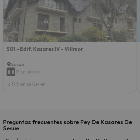
vacaci
esquia
extra
yo.
S01 - Edif. Kasares IV - Villmor
Sesué
8.8
17 opiniones
a 17.5 km de Cerler
Preguntas frecuentes sobre Pey De Kasares De
Sesue