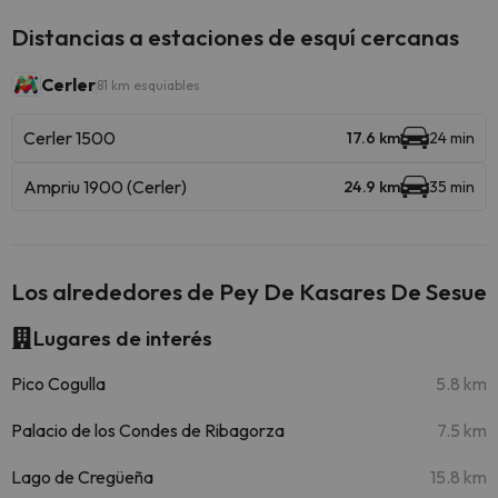
Distancias a estaciones de esquí cercanas
Cerler
81 km esquiables
Cerler 1500
17.6 km
24 min
Ampriu 1900 (Cerler)
24.9 km
35 min
Los alrededores de Pey De Kasares De Sesue
Lugares de interés
Pico Cogulla
5.8 km
Palacio de los Condes de Ribagorza
7.5 km
Lago de Cregüeña
15.8 km