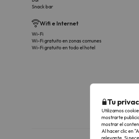
Snack bar
Wifi e Internet
Wi-Fi
Wi-Fi gratuito en zonas comunes
Wi-Fi gratuito en todo el hotel
Tu priva
Utilizamos cookie
mostrarte publici
mostrar el conten
Al hacer clic en 
relevante. Si nec