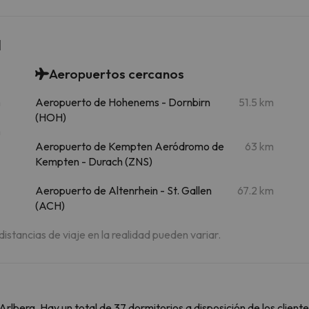
l
Aeropuertos cercanos
m
Aeropuerto de Hohenems - Dornbirn
51.5 km
(HOH)
m
Aeropuerto de Kempten Aeródromo de
63 km
Kempten - Durach (ZNS)
Aeropuerto de Altenrhein - St. Gallen
67.2 km
(ACH)
 distancias de viaje en la realidad pueden variar.
rlberg. Hay un total de 37 dormitorios a disposición de los clien