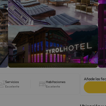
 el norte. En cuanto encuentre su brújula vuelve.
Añade las fec
Servicios
Habitaciones
Excelente
Excelente
Ubicación y