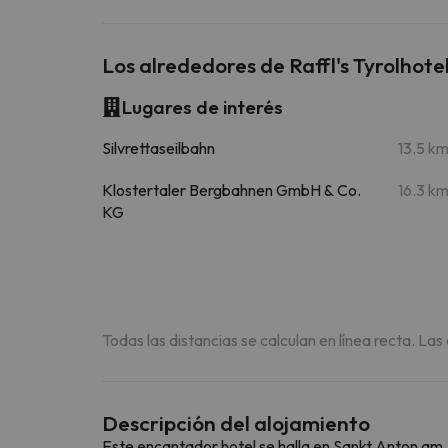
Los alrededores de Raffl's Tyrolhote
Lugares de interés
Silvrettaseilbahn
13.5 k
Klostertaler Bergbahnen GmbH & Co.
16.3 k
KG
Todas las distancias se calculan en línea recta. Las
Descripción del alojamiento
Este encantador hotel se halla en Sankt Anton am A