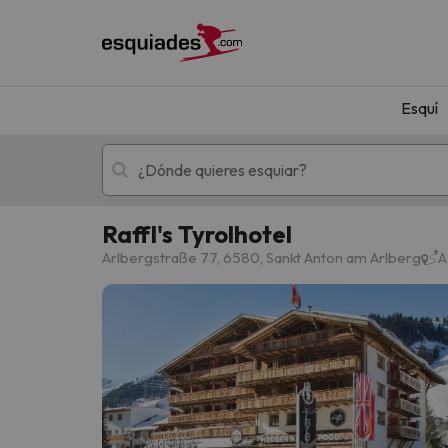
Esquí
Raffl's Tyrolhotel
Esquí
Escapadas
Arlbergstraße 77, 6580, Sankt Anton am Arlberg
A
¡Vaya! No hemos encontrado ningún resultado 