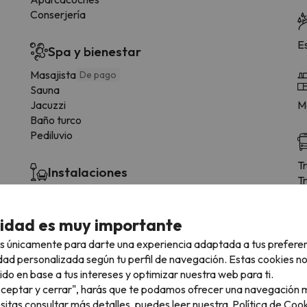
Conserjería
E
Spa y bienestar
Masajista
De pago
Sauna
Jacuzzi
Me
Baño turco
Pediluvio
T
Instalaciones
T
Jardín
Terraza
cidad es muy importante
Fitness center
Terraza solarium
s únicamente para darte una experiencia adaptada a tus prefere
Discoteca
De pago
dad personalizada según tu perfil de navegación. Estas cookies n
ido en base a tus intereses y optimizar nuestra web para ti.
"Aceptar y cerrar", harás que te podamos ofrecer una navegación m
esitas consultar más detalles, puedes leer nuestra
Política de Cook