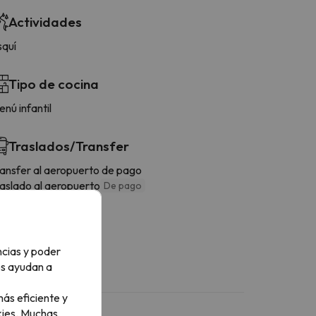
Actividades
squí
Tipo de cocina
nú infantil
Traslados/Transfer
ransfer al aeropuerto de pago
raslado al aeropuerto
De pago
ncias y poder
os ayudan a
ás eficiente y
ies.
Muchas