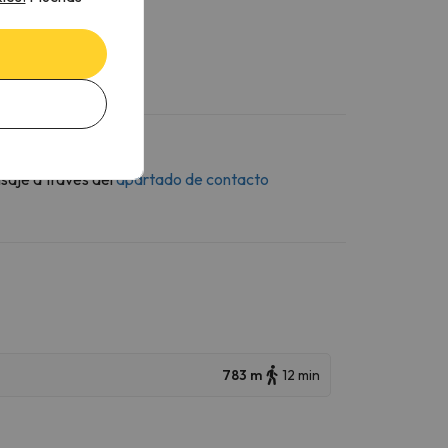
saje a través del
apartado de contacto
783 m
12 min