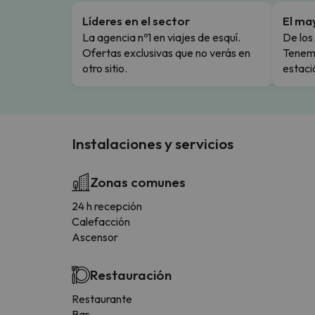
Líderes en el sector
El ma
La agencia nº1 en viajes de esquí.
De los 
Ofertas exclusivas que no verás en
Tenemo
otro sitio.
estaci
Instalaciones y servicios
Zonas comunes
24 h recepción
Calefacción
Ascensor
Restauración
Restaurante
Bar