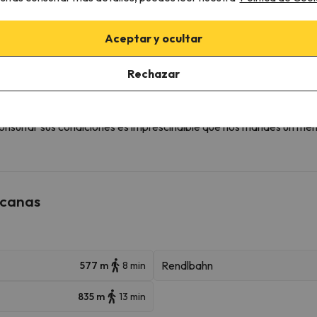
Aceptar y ocultar
 la posibilidad de reservar la plaza de parking con antelación.
Rechazar
onsultar sus condiciones es imprescindible que nos mandes un men
rcanas
Rendlbahn
577 m
8 min
835 m
13 min