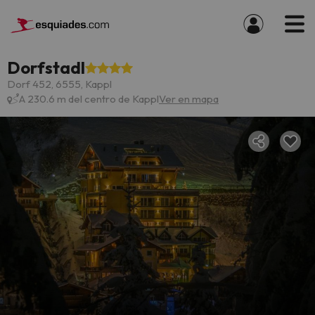
Dorfstadl
Dorf 452, 6555, Kappl
A 230.6 m del centro de Kappl
Ver en mapa