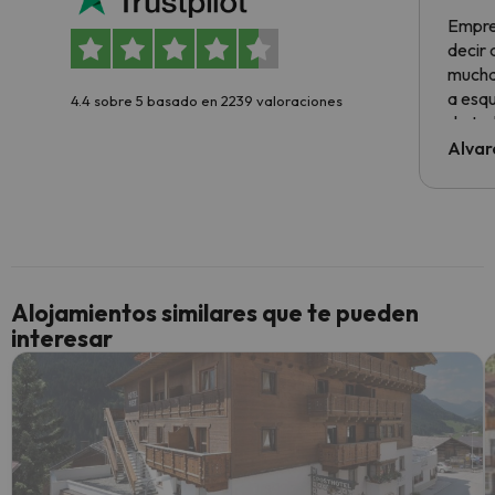
Empre
decir
muchas
a esqu
4.4 sobre 5 basado en 2239 valoraciones
de tod
al cli
Alvar
he ten
culpa 
inmobi
y un t
cancel
cance
Alojamientos similares que te pueden
perfe
interesar
diner
Recom
vacaci
esquia
extra
yo.