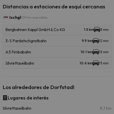
Distancias a estaciones de esquí cercanas
Ischgl
239 km esquiables
Bergbahnen Kappl GmbH & Co KG
1.5 km
3 min
3-S Pardatschgratbahn
9.9 km
12 min
A3 Fimbabahn
10.1 km
13 min
Silvrettaseilbahn
10.6 km
13 min
Los alrededores de Dorfstadl
Lugares de interés
Silvrettaseilbahn
8.7 km