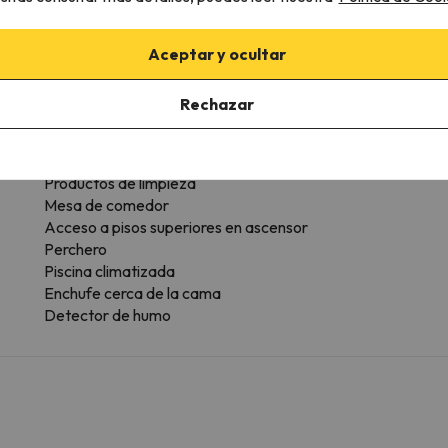
Secador de pelo
B
Calefacción
Pa
Hervidor de agua
D
Aceptar y ocultar
Caja fuerte
D
Suelo de madera o parquet
C
Rechazar
Armario
A
Vistas al jardín
G
Vistas a la piscina
Productos de limpieza
Mesa de comedor
Acceso a pisos superiores en ascensor
Perchero
Piscina climatizada
Enchufe cerca de la cama
Detector de humo