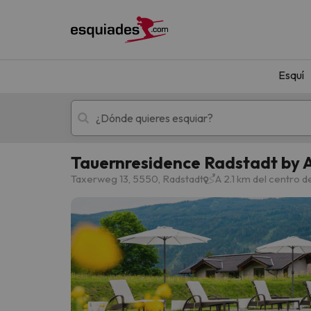
Esquí
Tauernresidence Radstadt by
Esquí
Escapadas
Taxerweg 13, 5550, Radstadt
A 2.1 km del centro 
¡Vaya! No hemos encontrado ningún resultado 