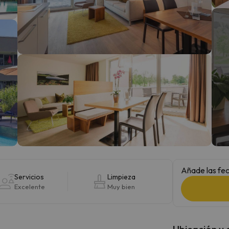
 el norte. En cuanto encuentre su brújula vuelve.
Añade las fec
Servicios
Limpieza
Excelente
Muy bien
Ubicación y