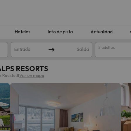
Hoteles
Info de pista
Actualidad
2 adultos
Entrada
Salida
 ALPS RESORTS
de Radstadt
Ver en mapa
que coincida con tu búsqueda. Prueba a modificar el destino.