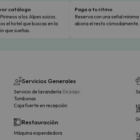
yor catálogo
Paga a tu ritmo
Pirineos a los Alpes suizos.
Reserva con una señal mínima 
s el hotel que buscas en la
abona el resto cómodamente.
ón que sueñas.
Servicios Generales
Servicio de lavandería
S
De pago
Tumbonas
Caja fuerte en recepción
G
Restauración
Máquina expendedora