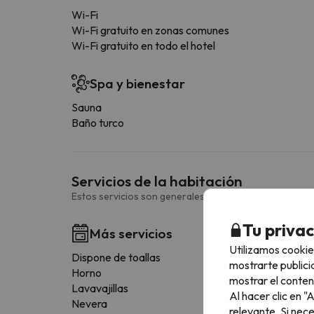
Wi-Fi
Wi-Fi gratuito en zonas comunes
Wi-Fi gratuito en todo el hotel
Spa y bienestar
Sauna
Baño turco
Servicios de la habitación
Estos servicios son generales y pueden variar según la
Tu priva
Más servicios
Utilizamos cookie
Dispone de toallas
mostrarte publici
Horno
mostrar el conten
Lavavajillas
Al hacer clic en 
Nevera
relevante. Si nec