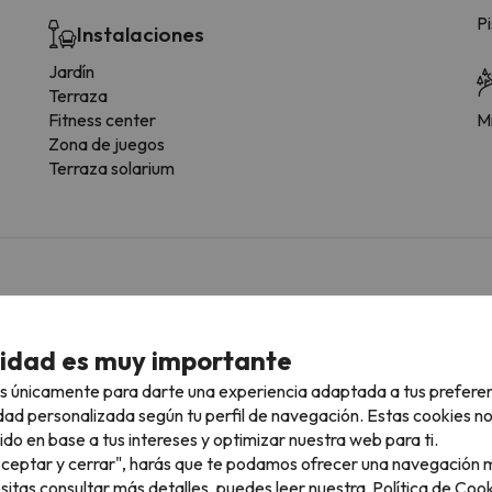
Pi
Instalaciones
Jardín
Terraza
Fitness center
Mi
Zona de juegos
Terraza solarium
 tipología de habitación.
cidad es muy importante
Servicios generales habitación
s únicamente para darte una experiencia adaptada a tus prefere
Televisión
W
dad personalizada según tu perfil de navegación. Estas cookies n
Radio
D
ido en base a tus intereses y optimizar nuestra web para ti.
Zona de cocina
A
"Aceptar y cerrar", harás que te podamos ofrecer una navegación m
Balcón o terraza
D
esitas consultar más detalles, puedes leer nuestra
Política de Cook