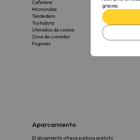
Cafetera
gracias.
Microondas
Tendedero
Tostadora
Utensilios de cocina
Zona de comedor
Fogones
Aparcamiento
El alojamiento ofrece parking gratuito