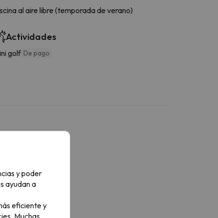
scina al aire libre (temporada de verano)
Actividades
ni golf
De pago
Baño
ncias y poder
C
os ayudan a
ucha
menities
ás eficiente y
ucha o bañera
ies.
Muchas