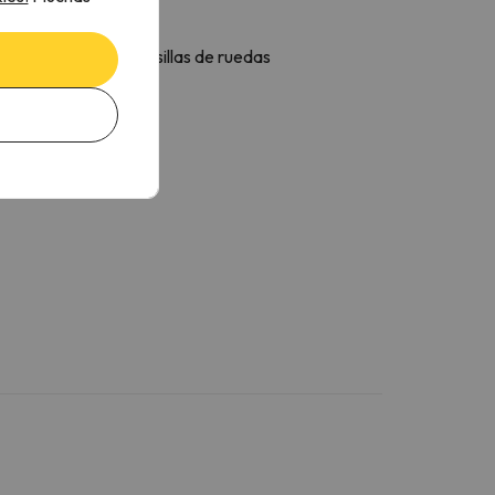
año privado
pel higiénico
ucha adaptada para sillas de ruedas
ucha a ras de suelo
hampú
condicionador
el de ducha