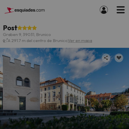
Post
Graben 9, 39031, Brunico
A 291.7 m del centro de Brunico
Ver en mapa