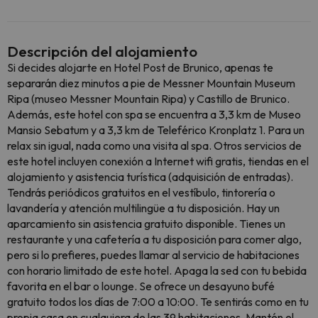
Descripción del alojamiento
Si decides alojarte en Hotel Post de Brunico, apenas te
separarán diez minutos a pie de Messner Mountain Museum
Ripa (museo Messner Mountain Ripa) y Castillo de Brunico.
Además, este hotel con spa se encuentra a 3,3 km de Museo
Mansio Sebatum y a 3,3 km de Teleférico Kronplatz 1. Para un
relax sin igual, nada como una visita al spa. Otros servicios de
este hotel incluyen conexión a Internet wifi gratis, tiendas en el
alojamiento y asistencia turística (adquisición de entradas).
Tendrás periódicos gratuitos en el vestíbulo, tintorería o
lavandería y atención multilingüe a tu disposición. Hay un
aparcamiento sin asistencia gratuito disponible. Tienes un
restaurante y una cafetería a tu disposición para comer algo,
pero si lo prefieres, puedes llamar al servicio de habitaciones
con horario limitado de este hotel. Apaga la sed con tu bebida
favorita en el bar o lounge. Se ofrece un desayuno bufé
gratuito todos los días de 7:00 a 10:00. Te sentirás como en tu
propia casa en cualquiera de las 39 habitaciones. Mantén el