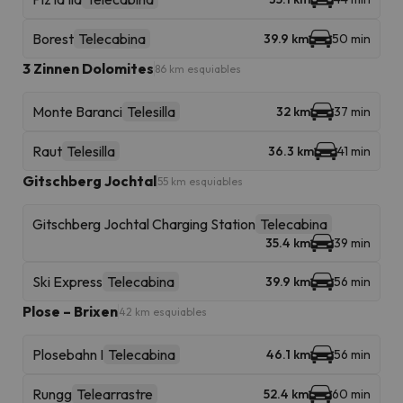
Borest
Telecabina
39.9 km
50 min
3 Zinnen Dolomites
86 km esquiables
Monte Baranci
Telesilla
32 km
37 min
Raut
Telesilla
36.3 km
41 min
Gitschberg Jochtal
55 km esquiables
Gitschberg Jochtal Charging Station
Telecabina
35.4 km
39 min
Ski Express
Telecabina
39.9 km
56 min
Plose – Brixen
42 km esquiables
Plosebahn I
Telecabina
46.1 km
56 min
Rungg
Telearrastre
52.4 km
60 min