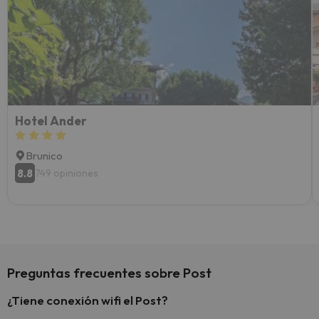
Recom
vacaci
esquia
extra
yo.
Hotel Ander
Brunico
8.8
749 opiniones
Preguntas frecuentes sobre Post
¿Tiene conexión wifi el Post?