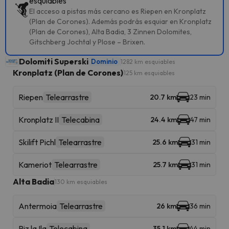
esquiables
El acceso a pistas más cercano es Riepen en Kronplatz
(Plan de Corones). Además podrás esquiar en Kronplatz
(Plan de Corones), Alta Badia, 3 Zinnen Dolomites,
Gitschberg Jochtal y Plose – Brixen.
Dolomiti Superski
Dominio
1282 km esquiables
Kronplatz (Plan de Corones)
125 km esquiables
Riepen
Telearrastre
20.7 km
23 min
Kronplatz II
Telecabina
24.4 km
47 min
Skilift Pichl
Telearrastre
25.6 km
31 min
Kameriot
Telearrastre
25.7 km
31 min
Alta Badia
130 km esquiables
Antermoia
Telearrastre
26 km
36 min
Piz la Ila
Telecabina
35.1 km
44 min