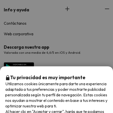
Info y ayuda
Contáctanos
Web corporativa
Descarga nuestra app
Valorada con una media de 4,6/5 en iOS y Android.
Tu privacidad es muy importante
Utilizamos cookies únicamente para darte una experiencia
adaptada a tus preferencias y poder mostrarte publicidad
personalizada según tu perfil de navegación. Estas cookies
nos ayudan a mostrar el contenido en base a tus intereses y
optimizar nuestra web para ti.
Métodos de pago disponibles
Al hacer clic en "Aceptar y cerrar", harás que te podamos