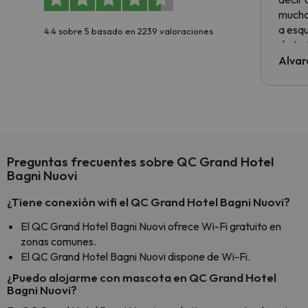
muchas
a esqu
4.4 sobre 5 basado en 2239 valoraciones
de tod
al cli
Alvar
he ten
culpa 
inmobi
y un t
cancel
cance
Preguntas frecuentes sobre QC Grand Hotel
perfe
Bagni Nuovi
diner
Recom
¿Tiene conexión wifi el QC Grand Hotel Bagni Nuovi?
vacaci
El QC Grand Hotel Bagni Nuovi ofrece Wi-Fi gratuito en
esquia
zonas comunes.
extra
El QC Grand Hotel Bagni Nuovi dispone de Wi-Fi.
yo.
¿Puedo alojarme con mascota en QC Grand Hotel
Bagni Nuovi?