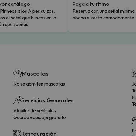
yor catálogo
Paga a tu ritmo
Pirineos a los Alpes suizos.
Reserva con una señal mínima 
s el hotel que buscas en la
abona el resto cómodamente.
ón que sueñas.
Mascotas
No se admiten mascotas
Ja
T
Pi
Servicios Generales
T
Alquiler de vehículos
Guarda equipaje gratuito
E
Restauración