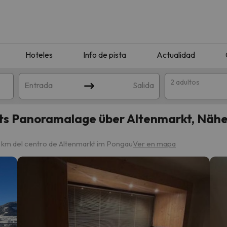
Hoteles
Info de pista
Actualidad
2 adultos
Entrada
Salida
ts Panoramalage über Altenmarkt, Näh
.1 km del centro de Altenmarkt im Pongau
Ver en mapa
que coincida con tu búsqueda. Prueba a modificar el destino.