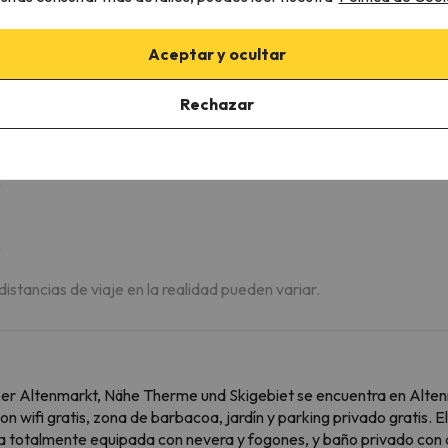
25.4 km
23 min
Aceptar y ocultar
eiten Apartments Panoramalage über Altenmar
Rechazar
m
m
 distancias de viaje en la realidad pueden variar.
 Altenmarkt, Nähe Therme und Skigebiet se encuentra en Altenma
 wifi gratis, zona de barbacoa, jardín y parking privado gratis. E
na totalmente equipada con nevera y fogones, y baño privado con 