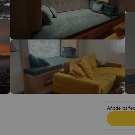
 el norte. En cuanto encuentre su brújula vuelve.
Añade las fec