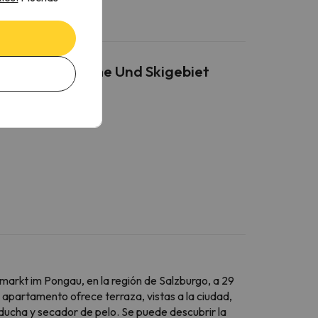
kt, Nähe Therme Und Skigebiet
rkt im Pongau, en la región de Salzburgo, a 29
l apartamento ofrece terraza, vistas a la ciudad,
ducha y secador de pelo. Se puede descubrir la