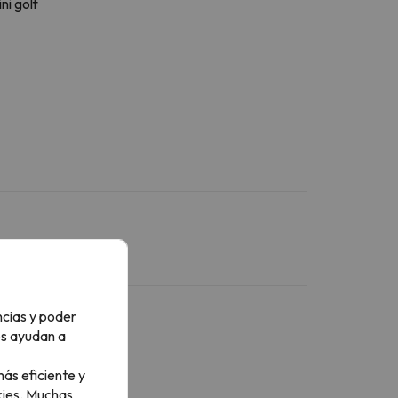
ni golf
ncias y poder
os ayudan a
ás eficiente y
ies.
Muchas