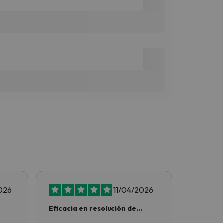
026
11/04/2026
Eficacia en resolución de
Todo pe
problemas