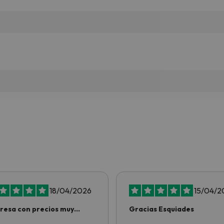
18/04/2026
15/04/2
esa con precios muy
Gracias Esquiades
nos por no…