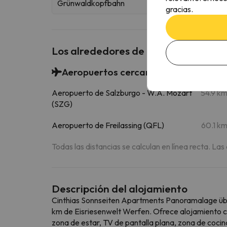
Grünwaldkopfbahn
gracias.
Los alrededores de Cinthias Sonns
Aeropuertos cercanos
Aeropuerto de Salzburgo - W.A. Mozart
54.9 k
(SZG)
Aeropuerto de Freilassing (QFL)
60.1 k
Todas las distancias se calculan en línea recta. Las
Descripción del alojamiento
Cinthias Sonnseiten Apartments Panoramalage über
km de Eisriesenwelt Werfen. Ofrece alojamiento con
zona de estar, TV de pantalla plana, zona de coci