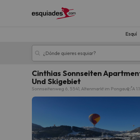
Esquí
Cinthias Sonnseiten Apartmen
Und Skigebiet
Esquí
Escapadas
Sonnseitenweg 6, 5541, Altenmarkt im Pongau
A 1
¡Vaya! No hemos encontrado ningún resultado 