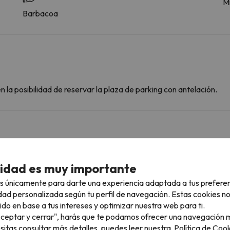
Mi
Barbacoa
 la posibilidad de reservar la plaza de parking con antelación.
ascotas.
cidad es muy importante
s únicamente para darte una experiencia adaptada a tus prefere
rcanas
dad personalizada según tu perfil de navegación. Estas cookies n
ido en base a tus intereses y optimizar nuestra web para ti.
"Aceptar y cerrar", harás que te podamos ofrecer una navegación m
esitas consultar más detalles, puedes leer nuestra
Política de Cook