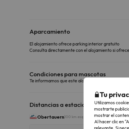
Aparcamiento
El alojamiento ofrece parking interior gratuito
Consulta directamente con el alojamiento si ofrecen
Condiciones para mascotas
Te informamos que este alojamiento no admite m
Tu priva
Utilizamos cookie
Distancias a estaciones de esquí ce
mostrarte publici
mostrar el conten
Obertauern
100 km esquiables
Al hacer clic en 
relevante. Si nec