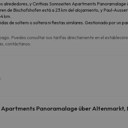
 los alrededores, y Cinthias Sonnseiten Apartments Panoramalage
 tren de Bischofshofen está a 23 km del alojamiento, y Paul-Ausse
64 km.
s de soltero o soltera ni fiestas similares. Gestionado por un par
pago. Puedes consultar sus tarifas directamente en el establecimi
as, contáctanos.
.
en Apartments Panoramalage über Altenmarkt,