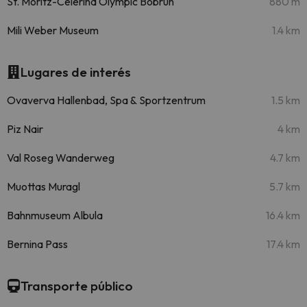
St. Moritz-Celerina Olympic Bobrun
880 m
Mili Weber Museum
1.4 km
Lugares de interés
Ovaverva Hallenbad, Spa & Sportzentrum
1.5 km
Piz Nair
4 km
Val Roseg Wanderweg
4.7 km
Muottas Muragl
5.7 km
Bahnmuseum Albula
16.4 km
Bernina Pass
17.4 km
Transporte público