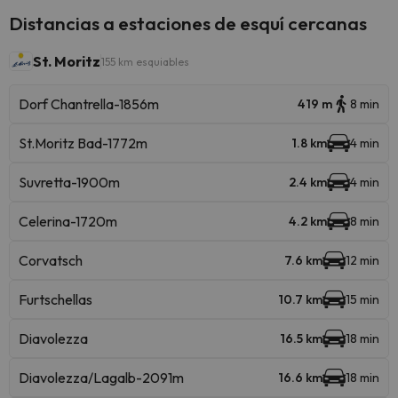
Distancias a estaciones de esquí cercanas
St. Moritz
155 km esquiables
Dorf Chantrella-1856m
419 m
8 min
St.Moritz Bad-1772m
1.8 km
4 min
Suvretta-1900m
2.4 km
4 min
Celerina-1720m
4.2 km
8 min
Corvatsch
7.6 km
12 min
Furtschellas
10.7 km
15 min
Diavolezza
16.5 km
18 min
Diavolezza/Lagalb-2091m
16.6 km
18 min