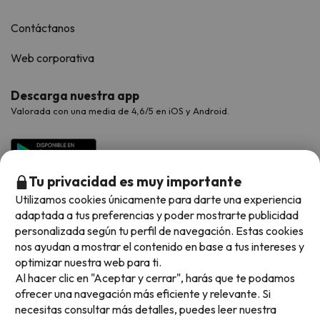
Contáctanos
Web corporativa
Descarga nuestra app
Valorada con una media de 4,6/5 en iOS y Android.
Tu privacidad es muy importante
Utilizamos cookies únicamente para darte una experiencia
adaptada a tus preferencias y poder mostrarte publicidad
personalizada según tu perfil de navegación. Estas cookies
nos ayudan a mostrar el contenido en base a tus intereses y
optimizar nuestra web para ti.
Métodos de pago disponibles
Al hacer clic en "Aceptar y cerrar", harás que te podamos
ofrecer una navegación más eficiente y relevante. Si
necesitas consultar más detalles, puedes leer nuestra