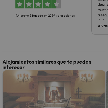
decir
muchas
a esqu
4.4 sobre 5 basado en 2239 valoraciones
de tod
al cli
Alvar
he ten
culpa 
inmobi
y un t
cancel
cance
Alojamientos similares que te pueden
perfe
interesar
diner
Recom
vacaci
esquia
extra
yo.