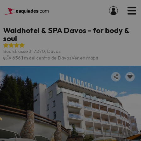
Waldhotel & SPA Davos - for body &
soul
Buolstrasse 3, 7270, Davos
A 656.1 m del centro de Davos
Ver en mapa