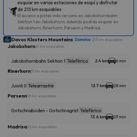
esquiar en varias estaciones de esquí y disfrutar
de 213 km esquiables
El acceso a pistas más cercano es Jakobshornbahn
Sektion 1 en Jakobshorn. Además podrás esquiar en
Jakobshorn, Rinerhorn, Parsenn y Madrisa.
Davos Klosters Mountains
Dominio
213 km esquiables
Jakobshorn
41 km esquiables
Jakobshornbahn Sektion 1
Teleférico
2.4 km
6 min
Rinerhorn
51 km esquiables
Juonli II
Telearrastre
12.7 km
28 min
Parsenn
95 km esquiables
Gotschnaboden - Gotschnagrat
Teleférico
13.6 km
29 min
Madrisa
26 km esquiables