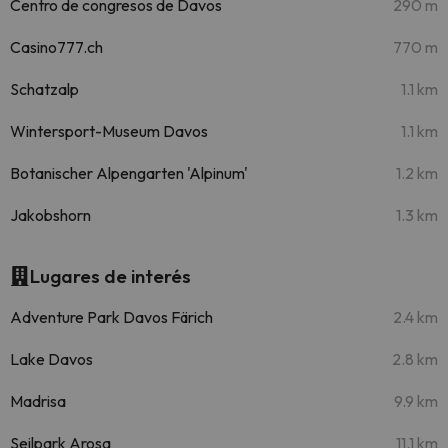
Centro de congresos de Davos
290 m
Casino777.ch
770 m
Schatzalp
1.1 km
Wintersport-Museum Davos
1.1 km
Botanischer Alpengarten 'Alpinum'
1.2 km
Jakobshorn
1.3 km
Lugares de interés
Adventure Park Davos Färich
2.4 km
Lake Davos
2.8 km
Madrisa
9.9 km
Seilpark Arosa
11.1 km