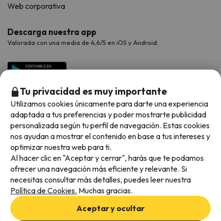
Web corporativa
Descarga nuestra app
Valorada con una media de 4,6/5 en iOS y Android.
Tu privacidad es muy importante
Utilizamos cookies únicamente para darte una experiencia
adaptada a tus preferencias y poder mostrarte publicidad
personalizada según tu perfil de navegación. Estas cookies
nos ayudan a mostrar el contenido en base a tus intereses y
optimizar nuestra web para ti.
Métodos de pago disponibles
Al hacer clic en "Aceptar y cerrar", harás que te podamos
ofrecer una navegación más eficiente y relevante. Si
necesitas consultar más detalles, puedes leer nuestra
Política de Cookies.
Muchas gracias.
Condiciones generales
Aceptar y ocultar
Privacidad de datos