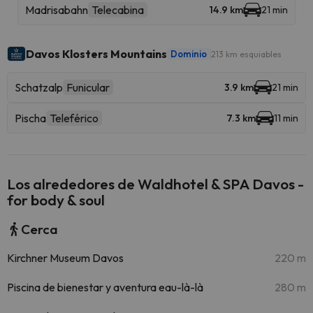
Madrisabahn
Telecabina
14.9 km
21 min
Davos Klosters Mountains
Dominio
213 km esquiables
Schatzalp
Funicular
3.9 km
21 min
Pischa
Teleférico
7.3 km
11 min
Los alrededores de Waldhotel & SPA Davos -
for body & soul
Cerca
Kirchner Museum Davos
220 m
Piscina de bienestar y aventura eau-là-là
280 m