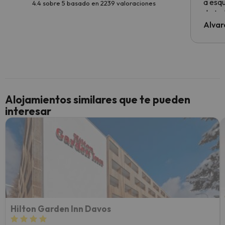
a esqu
4.4 sobre 5 basado en 2239 valoraciones
de tod
al cli
Alvar
he ten
culpa 
inmobi
y un t
cancel
cance
Alojamientos similares que te pueden
perfe
interesar
diner
Recom
vacaci
esquia
extra
yo.
Hilton Garden Inn Davos