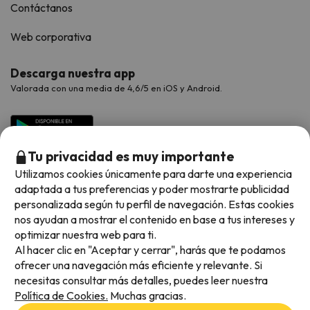
Contáctanos
Web corporativa
Descarga nuestra app
Valorada con una media de 4,6/5 en iOS y Android.
Tu privacidad es muy importante
Utilizamos cookies únicamente para darte una experiencia
adaptada a tus preferencias y poder mostrarte publicidad
personalizada según tu perfil de navegación. Estas cookies
nos ayudan a mostrar el contenido en base a tus intereses y
optimizar nuestra web para ti.
Métodos de pago disponibles
Al hacer clic en "Aceptar y cerrar", harás que te podamos
ofrecer una navegación más eficiente y relevante. Si
necesitas consultar más detalles, puedes leer nuestra
Política de Cookies.
Muchas gracias.