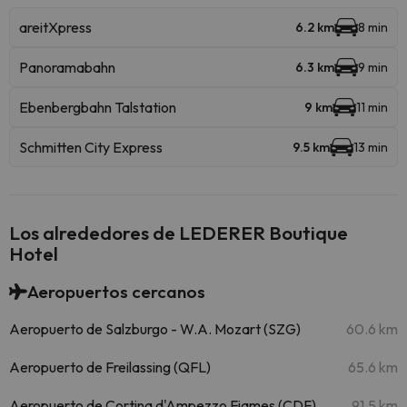
areitXpress
6.2 km
8 min
Panoramabahn
6.3 km
9 min
Ebenbergbahn Talstation
9 km
11 min
Schmitten City Express
9.5 km
13 min
Los alrededores de LEDERER Boutique
Hotel
Aeropuertos cercanos
Aeropuerto de Salzburgo - W.A. Mozart (SZG)
60.6 km
Aeropuerto de Freilassing (QFL)
65.6 km
Aeropuerto de Cortina d'Ampezzo Fiames (CDF)
91.5 km