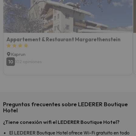
esquia
extra
yo.
Appartement & Restaurant Margarethenstein
Kaprun
10
102 opiniones
Preguntas frecuentes sobre LEDERER Boutique
Hotel
¿Tiene conexión wifi el LEDERER Boutique Hotel?
El LEDERER Boutique Hotel ofrece Wi-Fi gratuito en todo