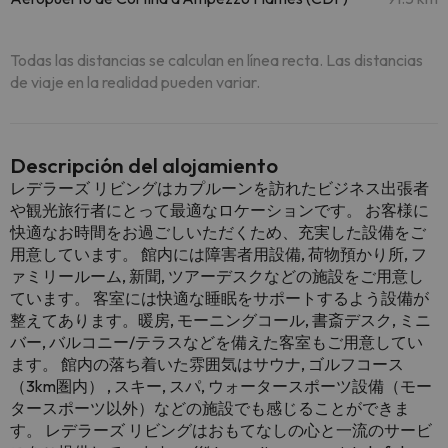
Todas las distancias se calculan en línea recta. Las distancias
de viaje en la realidad pueden variar.
Descripción del alojamiento
レデラーズ リビングはカプルーンを訪れたビジネス出張者
や観光旅行者にとって最適なロケーションです。 お客様に
快適なお時間をお過ごしいただくため、充実した設備をご
用意しています。 館内には障害者用設備, 荷物預かり所, フ
ァミリールーム, 新聞, ツアーデスクなどの施設をご用意し
ています。 客室には快適な睡眠をサポートするよう設備が
整えてあります。暖房, モーニングコール, 書斎デスク, ミニ
バー, バルコニー/テラスなどを備えた客室もご用意してい
ます。 館内の落ち着いた雰囲気はサウナ, ゴルフコース
（3km圏内） , スキー, スパ, ウォータースポーツ設備（モー
タースポーツ以外）などの施設でも感じることができま
す。 レデラーズ リビングはおもてなしの心と一流のサービ