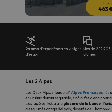
Des d
463 
24 anys d'experiència en viatges
Més de 222.905 o
d'esquí
idiomes
Les 2 Alpes
Les Deux Alps, situada a l'
Alpes Francesos
, és 
en un únic domini esquiable, sinó al fet d'englobar 
L'estació es troba a la
glacera de la Lauce
, l'ún
d'esquí més antiga del país, després de Chamonix.