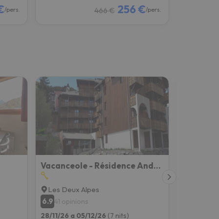
€
256 €
466 €
/pers.
/pers.
Vacanceole - Résidence Andromede
Les Deux Alpes
Les Deux
6.9
7.3
41 opinions
243 opi
28/11/26 a 05/12/26
(7 nits)
28/11/26 a