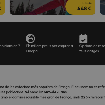
e
Des de
€
448 €
pinions en 7
Els millors preus per esquiar a
Opcions de reser
Europa
teus viatges
una de les estacions més populars de França. El seu nom no es refe
dues poblacions:
Vénosc i Mont-de-Lans
.
ic amb el domini esquiable més gran de França, amb
225 km
repart