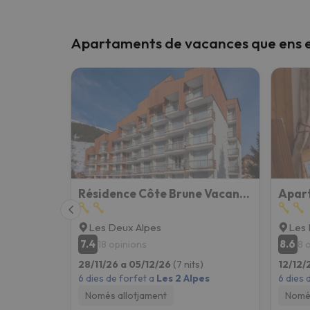
Apartaments de vacances que ens e
Résidence Côte Brune Vacancéole
Les Deux Alpes
Les 
7.4
8.6
18 opinions
8 
28/11/26 a 05/12/26
(7 nits)
12/12/
6 dies de forfet a
Les 2 Alpes
6 dies 
Només allotjament
Només