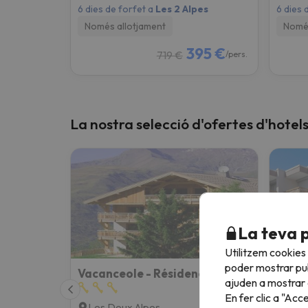
6 dies de forfet a
Les 2 Alpes
6 dies 
Només allotjament
Només
395 €
719 €
/pers.
La nostra selecció d'ofertes d'hotels
La teva 
Utilitzem cookies
poder mostrar pub
Vacanceole - Résidence Goléon -Val Ecrins
ajuden a mostrar e
En fer clic a "Acc
Les Deux Alpes
Les 