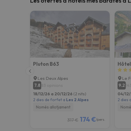
Les ofertes d'hotels més barates a L
Vaja! Sembla que el nostre cercador ha perdut 
Pluton B63
Hôtel
Les Deux Alpes
Le F
7.8
9.2
83 opinions
14
18/12/26 a 20/12/26
(2 nits)
04/12/
2 dies de forfet a
Les 2 Alpes
2 dies 
Només allotjament
Només
174 €
317 €
/pers.