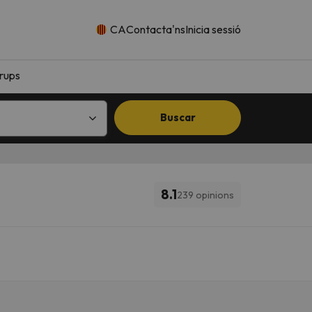
CA
Contacta'ns
Inicia sessió
rups
Buscar
8.1
239 opinions