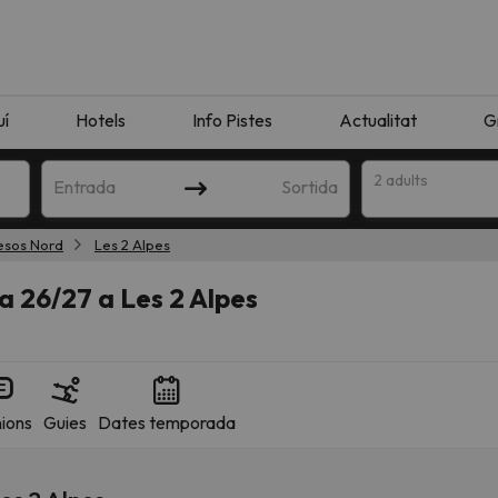
uí
Hotels
Info Pistes
Actualitat
G
2 adults
Entrada
Sortida
esos Nord
Les 2 Alpes
 26/27 a Les 2 Alpes
ions
Guies
Dates temporada
n amb la teva cerca. Intenteu modificar la destinació.