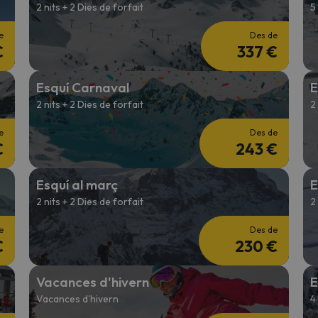
2 nits + 2 Dies de forfait
5
e
Des de
€
337 €
Esquí Carnaval
E
2 nits + 2 Dies de forfait
2
e
Des de
€
243 €
Esquí al març
E
2 nits + 2 Dies de forfait
2
e
Des de
€
230 €
Vacances d'hivern
E
Vacances d'hivern
4