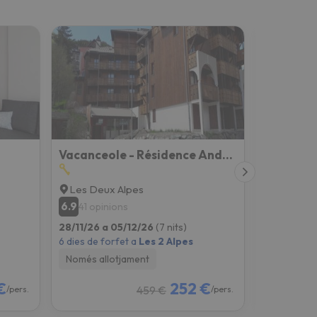
Vacanceole - Résidence Andromede
Les Deux Alpes
Les Deux
6.9
7.5
41 opinions
7 opini
28/11/26 a 05/12/26
(7 nits)
28/11/26 a
6 dies de forfet a
Les 2 Alpes
6 dies de fo
Només allotjament
Només all
€
252 €
459 €
/pers.
/pers.