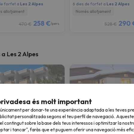
de forfet a
Les 2 Alpes
6 dies de forfet a
Les 2 Alpes
 allotjament
Només allotjament
258 €
290 
470 €
528 €
/pers.
 a Les 2 Alpes
privadesa és molt important
 únicament per donar-te una experiència adaptada a les teves pre
licitat personalitzada segons el teu perfil de navegació. Aqueste
Vacancéole - Résidence Le Sappey - Les 2 Alpes
Hotel le Chalet
l contingut sobre la base dels teus interessos i optimitzar la nostr
eptar i tancar", faràs que et puguem oferir una navegació més eficie
Deux Alpes
Les Deux Alpes