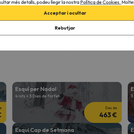
ultar més detalls, podeu llegir la nostra
Política de Cookies.
Moltes
9.4
 opinions
44 opinions
Acceptar i ocultar
26 a 05/12/26
(7 nits)
05/12/26 a 12/12/26
(7 nits)
de forfet a
Les 2 Alpes
6 dies de forfet a
Les 2 Alpes
Rebutjar
 allotjament
Només allotjament
256 €
983 
466 €
1788 €
/pers.
Esquí per Nadal
E
4 nits + 3 Dies de forfet
3
e
Des de
€
463 €
Esquí Cap de Setmana
E