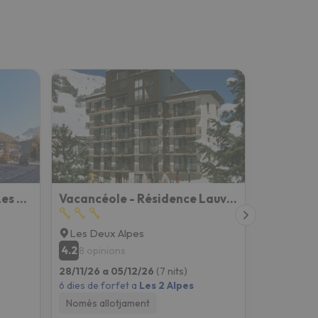
Vacancéole - Résidence Les Bleuets
Vacancéole - Résidence Lauvitel
Les Deux Alpes
4.2
8 opinions
28/11/26 a 05/12/26
(7 nits)
6 dies de forfet a
Les 2 Alpes
Només allotjament