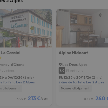
es 2 Alpes
el nord. Quan trobi la seva brúixola torna.
 Le Cassini
Alpine Hideout
reney-d'Oisans
Les Deux Alpes
7.6
3 opinions
28 opinions
26 a 06/12/26
(2 nits)
18/12/26 a 20/12/26
(2 nits)
de forfet a
Les 2 Alpes
2 dies de forfet a
Les 2 Alpes
 allotjament
Només allotjament
213 €
240 
388 €
437 €
/pers.