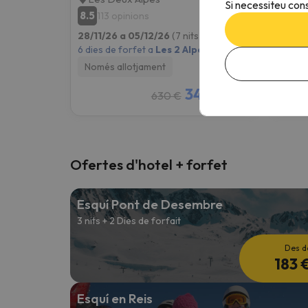
Si necessiteu cons
8.5
8.5
113 opinions
18
28/11/26 a 05/12/26
(7 nits)
28/11/
6 dies de forfet a
Les 2 Alpes
6 dies 
Només allotjament
Només
346 €
630 €
/pers.
Ofertes d'hotel + forfet
Esquí Pont de Desembre
3 nits + 2 Dies de forfait
Des d
183 
Esquí en Reis