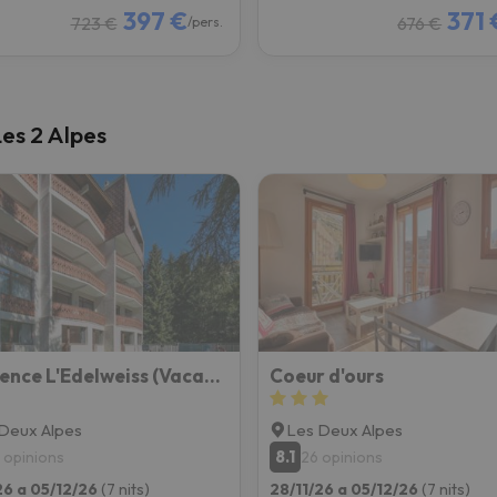
397 €
371 
723 €
676 €
/pers.
es 2 Alpes
Résidence L'Edelweiss (Vacanceole)
Coeur d'ours
Deux Alpes
Les Deux Alpes
8.1
1 opinions
26 opinions
26 a 05/12/26
(7 nits)
28/11/26 a 05/12/26
(7 nits)