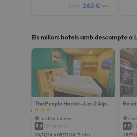
262 €
477 €
/pers.
Els millors hotels amb descompte a L
The People Hostel - Les 2 Alpes
Les Deux Alpes
Les 
8.6
6.9
239 opinions
13
28/11/26 a 05/12/26
(7 nits)
28/11/