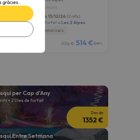
 gràcies.
9.3
7.4
56 opinions
37 opin
11/12/26 a 13/12/26
(2 nits)
28/11/26 a
2 dies de forfet a
Les 2 Alpes
6 dies de fo
Amb 2 esmorzars
Només all
€
514 €
936 €
/pers.
/pers.
squí per Cap d'Any
 nits + 2 Dies de forfait
Des de
1352 €
squí Entre Setmana