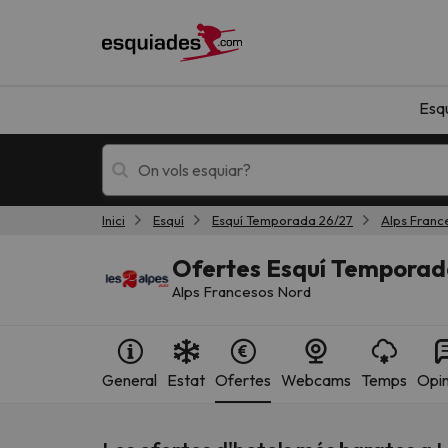
Esq
Inici
Esquí
Esquí Temporada 26/27
Alps Franc
Esquí
Escapades
Ofertes Esquí Temporada
Alps Francesos Nord
General
Estat
Ofertes
Webcams
Temps
Opin
!Vaja! No hem trobat resultats que coincideixi