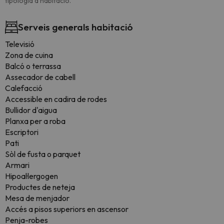
tipologia d'habitació.
Serveis generals habitació
Televisió
Zona de cuina
Balcó o terrassa
Assecador de cabell
Calefacció
Accessible en cadira de rodes
Bullidor d'aigua
Planxa per a roba
Escriptori
Pati
Sòl de fusta o parquet
Armari
Hipoal·lergogen
Productes de neteja
Mesa de menjador
Accés a pisos superiors en ascensor
Penja-robes