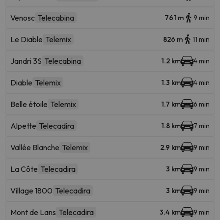
Venosc
Telecabina
761 m
9 min
Le Diable
Telemix
826 m
11 min
Jandri 3S
Telecabina
1.2 km
4 min
Diable
Telemix
1.3 km
4 min
Belle étoile
Telemix
1.7 km
6 min
Alpette
Telecadira
1.8 km
7 min
Vallée Blanche
Telemix
2.9 km
9 min
La Côte
Telecadira
3 km
9 min
Village 1800
Telecadira
3 km
9 min
Mont de Lans
Telecadira
3.4 km
9 min