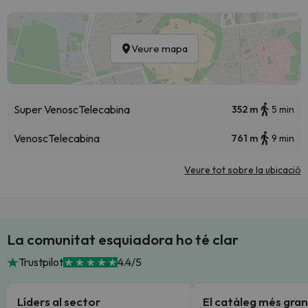
Veure mapa
Super Venosc
Telecabina
352 m
5 min
Venosc
Telecabina
761 m
9 min
Veure tot sobre la ubicació
La comunitat esquiadora ho té clar
Trustpilot
4.4/5
Líders al sector
El catàleg més gran