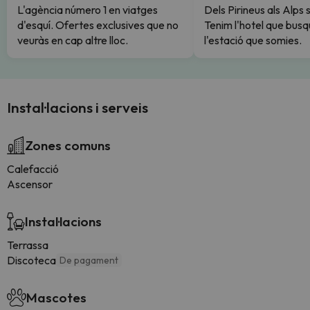
L'agència número 1 en viatges
Dels Pirineus als Alps 
d'esquí. Ofertes exclusives que no
Tenim l'hotel que busq
veuràs en cap altre lloc.
l'estació que somies.
Instal·lacions i serveis
Zones comuns
Calefacció
Ascensor
Instal·lacions
Terrassa
Discoteca
De pagament
Mascotes