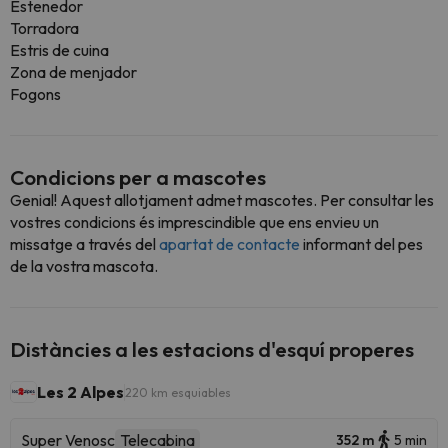
Estenedor
Torradora
Estris de cuina
Zona de menjador
Fogons
Condicions per a mascotes
Genial! Aquest allotjament admet mascotes. Per consultar les
vostres condicions és imprescindible que ens envieu un
missatge a través del
apartat de contacte
informant del pes
de la vostra mascota.
Distàncies a les estacions d'esquí properes
Les 2 Alpes
220 km esquiables
Super Venosc
Telecabina
352 m
5 min