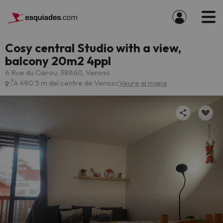
Cosy central Studio with a view,
balcony 20m2 4ppl
6 Rue du Cairou, 38860, Venosc
A 490.5 m del centre de Venosc
Veure al mapa