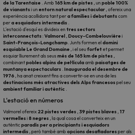
de la Tarentaise
. Amb
165 km de pistes
, un
poble 100%
de vianants
i un
entorn natural espectacular
, ofereix una
experiència acollidora tant per
a famílies i debutants
com
per
a esquiadors intermedis
.
L'estació d'esquí es divideix en
tres sectors
interconnectats
:
Valmorel
,
Doucy-Combelouvière
i
Saint-François-Longchamp
. Junts formen el
domini
esquiable Le Grand Domaine
, i el seu
forfet
et permet
esquiar lliurement als seus
més de 165 km de pistes
,
combinant
pobles alpins de pel·lícula
amb
paisatges de
muntanya espectaculars
.
Inaugurada el desembre de
1976
, ha anat creixent fins a convertir-se en una de les
destinacions més atractives dels Alps francesos
pel seu
ambient familiar i autèntic
.
L'estació en números
Valmorel ofereix
22 pistes verdes
,
39 pistes blaves
,
17
vermelles
i
8 negres
, la qual cosa el converteix en un
autèntic
paradís per a principiants i esquiadors
intermedis
, però també amb
opcions desafiadores
per als