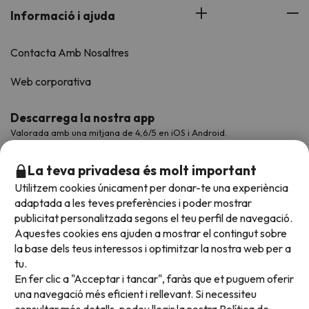
Informació i ajuda
Contacta Amb Nosaltres
Web corporativa
Descarrega la nostra app
Valorada amb una mitjana de 4,6/5 en iOS i Android.
La teva privadesa és molt important
Utilitzem cookies únicament per donar-te una experiència
adaptada a les teves preferències i poder mostrar
publicitat personalitzada segons el teu perfil de navegació.
Aquestes cookies ens ajuden a mostrar el contingut sobre
la base dels teus interessos i optimitzar la nostra web per a
tu.
En fer clic a "Acceptar i tancar", faràs que et puguem oferir
Acceptem
una navegació més eficient i rellevant. Si necessiteu