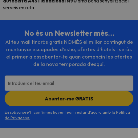
autopista A43 i la nacional N90
amb bona senyalització i
serveis en ruta.
No és un Newsletter més…
Al teu mail tindràs gratis NOMÉS el millor contingut de
muntanya: escapades d’estiu, ofertes d’hotels i seràs
el primer a assabentar-te quan comencin les ofertes
de la nova temporada d’esquí.
Introdueix el teu email
Apuntar-me GRATIS
En subscriure't, confirmes haver llegit i estar d'acord amb la
Política
de Privadesa
.