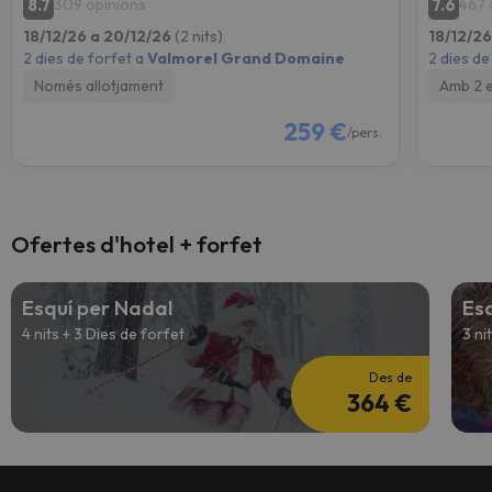
8.7
7.6
309 opinions
467 
18/12/26 a 20/12/26
(2 nits)
18/12/2
2 dies de forfet a
Valmorel Grand Domaine
2 dies de
Només allotjament
Amb 2 
259 €
/pers.
Ofertes d'hotel + forfet
Esquí per Nadal
Esq
4 nits + 3 Dies de forfet
3 ni
Des de
364 €