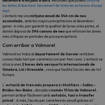
desembre a mitjans d'abril
. Recordeu que podeu
consultar
les dates d'obertura i tancament de totes les estacions d'esquí
aquí
.
L'estació rep una
mitjana anual de 346 cm de neu
acumulada
, amb les majors precipitacions al desembre i
gener. A més, per garantir la qualitat de la neu a les pistes, el
domini disposa de
396 canons de neu
que reforcen les àrees
més crítiques en períodes de poca precipitació.
Com arribar a Valmorel
Valmorel es troba al
departament de Savoie
i està ben
connectada tant per carretera com per tren i avió. L'estació se
situa a unes
2 hores dels aeroports internacionals de
Ginebra, Lió i Grenoble
, cosa que facilita l'accés des de tot
Europa.
L'
estació de tren més propera
és
Moûtiers - Salins -
Brides-les-Bains
, ubicada a
només 15 km de Valmorel
,
permet arribar fàcilment amb
autobús, taxi o transfer
privat
. A més, l'accés per carretera és senzill gràcies a l'