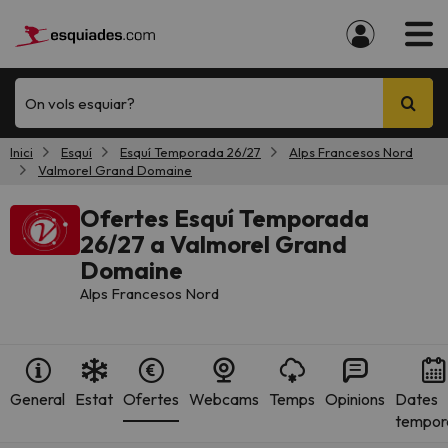
On vols esquiar?
Inici
Esquí
Esquí Temporada 26/27
Alps Francesos Nord
Valmorel Grand Domaine
Ofertes Esquí Temporada
26/27 a Valmorel Grand
Domaine
Alps Francesos Nord
General
Estat
Ofertes
Webcams
Temps
Opinions
Dates
tempor