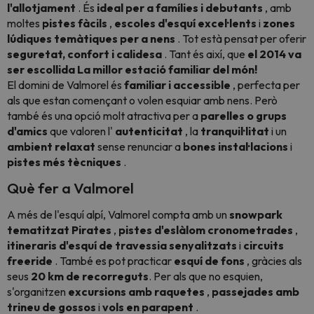
l'allotjament
. És
ideal per a famílies i debutants
, amb
moltes
pistes fàcils
,
escoles d'esquí excel·lents
i
zones
lúdiques temàtiques per a nens
. Tot està pensat per oferir
seguretat, confort i calidesa
. Tant és així, que
el 2014 va
ser escollida La millor estació familiar del món!
El domini de Valmorel és
familiar i accessible
, perfecta per
als que estan començant o volen esquiar amb nens. Però
també és una opció molt atractiva per a
parelles o grups
d'amics
que valoren l'
autenticitat
, la
tranquil·litat
i un
ambient relaxat
sense renunciar a
bones instal·lacions
i
pistes més tècniques
.
Què fer a Valmorel
A més de l'esquí alpí, Valmorel compta amb un
snowpark
tematitzat Pirates
,
pistes d'eslàlom cronometrades
,
itineraris d'esquí de travessia senyalitzats
i
circuits
freeride
. També es pot practicar
esquí de fons
, gràcies als
seus
20 km de recorreguts
. Per als que no esquien,
s'organitzen
excursions amb raquetes
,
passejades amb
trineu de gossos
i
vols en parapent
.