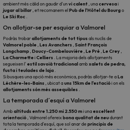
ambient més càlid on gaudir d'un
vi calent
, una
cervesa
i
jugar al billar
, et recomanem el
Pub de l'Hôtel du Bourg
o
Le Ski Roc
.
On allotjar-se per esquiar a Valmorel
Podràs trobar
allotjaments de tot tipus
als nuclis de
Valmorel poble
,
Les Avanchers
,
Saint François
Longchamp
,
Doucy-Combelouvière
,
Le Pré
,
Le Crey
,
La Charmette
i
Celliers
. La majoria dels allotjaments
segueixen l'
estil savoià tradicional
amb
xalets de pedra,
fusta i teulades de laja
.
Si busques una opció més econòmica, podràs allotjar-te a
La
Léchère-les-Bains
, ubicat a
uns 15km de l'estació
i on els
allotjaments són més assequibles
.
La temporada d´esquí a Valmorel
Amb
altituds entre 1.250 mi 2.550 m
i una
excel·lent
orientació
, Valmorel ofereix
bona qualitat de neu
durant
tota la temporada d'esquí, que sol anar de
principis de