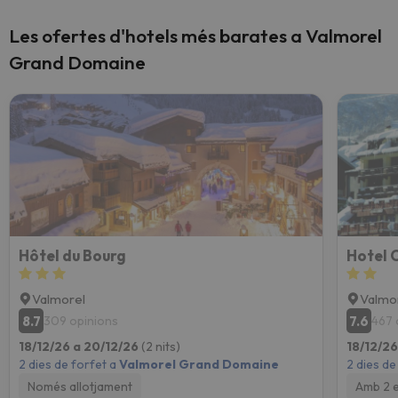
Les ofertes d'hotels més barates a Valmorel
Grand Domaine
Hôtel du Bourg
Hotel 
Valmorel
Valmo
8.7
7.6
309 opinions
467 
18/12/26 a 20/12/26
(2 nits)
18/12/2
2 dies de forfet a
Valmorel Grand Domaine
2 dies de
Només allotjament
Amb 2 