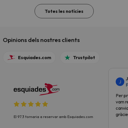
Totes les notícies
Opinions dels nostres clients
Esquiades.com
Trustpilot
J
J
F
Per pr
vam re
canvia
gràcie
El 97.3 tornaria a reservar amb Esquiades.com