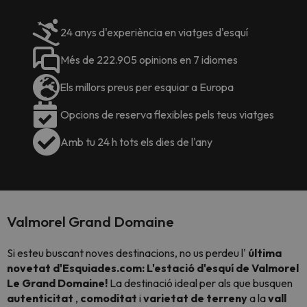
24 anys d'experiència en viatges d'esquí
Més de 222.905 opinions en 7 idiomes
Els millors preus per esquiar a Europa
Opcions de reserva flexibles pels teus viatges
Amb tu 24 h tots els dies de l'any
Valmorel Grand Domaine
Si esteu buscant noves destinacions, no us perdeu l'
última
novetat d'Esquiades.com: L'estació d'esquí de Valmorel
Le Grand Domaine!
La destinació ideal per als que busquen
autenticitat
,
comoditat
i
varietat de terreny
a la
vall