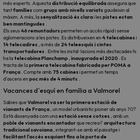
més experts. Aquesta
distribució equilibrada
assegura que
tant
famílies
com
grups amb nivells variats
gaudeixin al
màxim. A més, la
senyalització és clara
i les
pistes estan
ben mantingudes
.
Els seus
46 remuntadors
permeten un accés ràpid i sense
aglomeracions a les pistes. Es distribueixen en
4 telecabines
i
14 telecadires
, a més de
24 teleesquís i cintes
transportadores
. Entre les instal · lacions més destacades hi
ha la
telecabina Planchamp
,
inaugurada el 2020
. Es
tracta de la
primera telecabina fabricada per POMA a
França
. Compte amb
75 cabines
i permet un temps
d'ascens en
poc més de 4 minuts
.
Vacances d´esquí en família a Valmorel
Sabies que
Valmorel va ser la primera estació de
vianants de França
, un model urbanístic pioner als anys 70?
Està dissenyada com una
estació sense cotxes
, amb un
poble de vianants encantador
que recrea l'
arquitectura
tradicional savoiana
, integrant-se amb el paisatge i
facilitant l'accés esquiant fins a la porta de