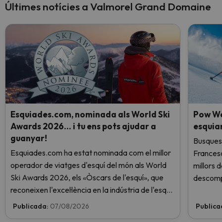
Últimes notícies a Valmorel Grand Domaine
Esquiades.com, nominada als World Ski
Pow We
Awards 2026… i tu ens pots ajudar a
esquia
guanyar!
Busques 
Esquiades.com ha estat nominada com el millor
Frances
operador de viatges d'esquí del món als World
millors 
Ski Awards 2026, els «Òscars de l'esquí», que
descomp
reconeixen l'excel·lència en la indústria de l'esquí.
Vota ara i ajuda'ns a arribar al capdamunt!
Publicada:
07/08/2026
Publica