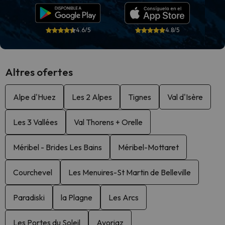
4.6/5
4.8/5
Altres ofertes
Alpe d'Huez
Les 2 Alpes
Tignes
Val d'Isère
Les 3 Vallées
Val Thorens + Orelle
Méribel - Brides Les Bains
Méribel-Mottaret
Courchevel
Les Menuires-St Martin de Belleville
Paradiski
la Plagne
Les Arcs
Les Portes du Soleil
Avoriaz