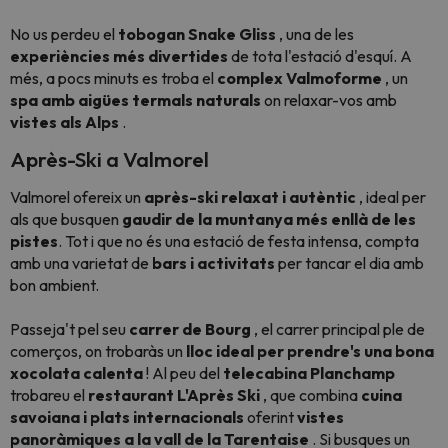
No us perdeu el
tobogan Snake Gliss
, una de les
experiències més divertides
de tota l'estació d'esquí. A
més, a pocs minuts es troba el
complex Valmoforme
, un
spa amb aigües termals naturals
on relaxar-vos amb
vistes als Alps
.
Après-Ski a Valmorel
Valmorel ofereix un
après-ski relaxat i autèntic
, ideal per
als que busquen
gaudir de la muntanya més enllà de les
pistes
. Tot i que no és una estació de festa intensa, compta
amb una varietat de
bars i activitats
per tancar el dia amb
bon ambient.
Passeja't pel seu
carrer de Bourg
, el carrer principal ple de
comerços, on trobaràs un
lloc ideal per prendre's una bona
xocolata calenta
! Al peu del
telecabina Planchamp
trobareu el
restaurant L'Après Ski
, que combina
cuina
savoiana i plats internacionals
oferint
vistes
panoràmiques a la vall de la Tarentaise
. Si busques un