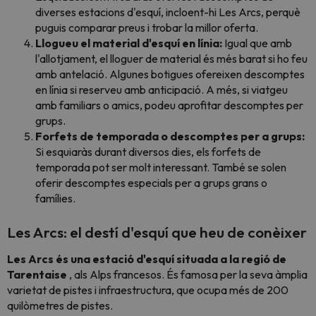
diverses estacions d'esquí, incloent-hi Les Arcs, perquè
puguis comparar preus i trobar la millor oferta.
Llogueu el material d'esquí en línia:
Igual que amb
l'allotjament, el lloguer de material és més barat si ho feu
amb antelació. Algunes botigues ofereixen descomptes
en línia si reserveu amb anticipació. A més, si viatgeu
amb familiars o amics, podeu aprofitar descomptes per
grups.
Forfets de temporada o descomptes per a grups:
Si esquiaràs durant diversos dies, els forfets de
temporada pot ser molt interessant
. També se solen
oferir descomptes especials per a grups grans o
famílies.
Les Arcs: el destí d'esquí que heu de conèixer
Les Arcs és una estació d'esquí situada a la regió de
Tarentaise
, als Alps francesos. És famosa per la seva àmplia
varietat de pistes i infraestructura, que ocupa més de 200
quilòmetres de pistes.