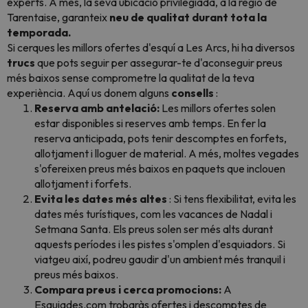
experts. A més, la seva ubicació privilegiada, a la regió de
Tarentaise, garanteix
neu de qualitat durant tota la
temporada.
Si cerques les millors ofertes d'esquí a Les Arcs, hi ha diversos
trucs
que pots seguir per assegurar-te d'aconseguir preus
més baixos sense comprometre la qualitat de la teva
experiència
. Aquí us donem alguns
consells
:
Reserva amb antelació:
Les millors ofertes solen
estar disponibles si reserves amb temps. En fer la
reserva anticipada, pots tenir descomptes en forfets,
allotjament i lloguer de material. A més, moltes vegades
s'ofereixen preus més baixos en paquets que inclouen
allotjament i forfets.
Evita les dates més altes
: Si tens flexibilitat, evita les
dates més turístiques, com les vacances de Nadal i
Setmana Santa. Els preus solen ser més alts durant
aquests períodes i les pistes s'omplen d'esquiadors
. Si
viatgeu així, podreu gaudir d'un ambient més tranquil i
preus més baixos.
Compara preus i cerca promocions:
A
Esquiades.com trobaràs ofertes i descomptes de