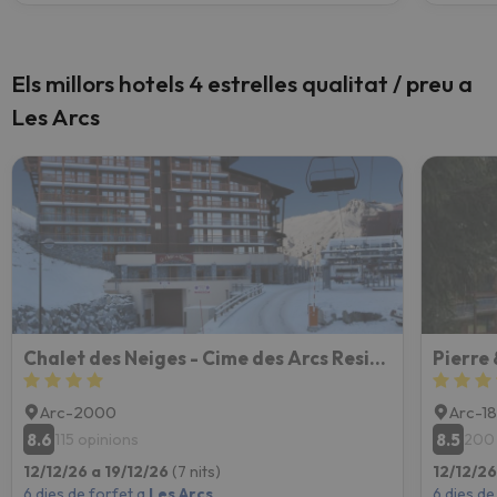
Els millors hotels 4 estrelles qualitat / preu a
Les Arcs
Chalet des Neiges - Cime des Arcs Residence
Pierre
Arc-2000
Arc-1
8.6
8.5
115 opinions
200 
12/12/26 a 19/12/26
(7 nits)
12/12/26
6 dies de forfet a
Les Arcs
6 dies de