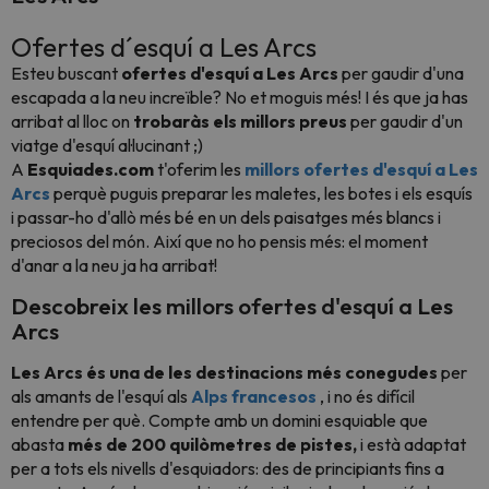
Ofertes d´esquí a Les Arcs
Esteu buscant
ofertes d'esquí a Les Arcs
per gaudir d'una
escapada a la neu increïble? No et moguis més! I és que ja has
arribat al lloc on
trobaràs els millors preus
per gaudir d'un
viatge d'esquí al·lucinant ;)
A
Esquiades.com
t'oferim les
millors ofertes d'esquí a Les
Arcs
perquè puguis preparar les maletes, les botes i els esquís
i passar-ho d'allò més bé en un dels paisatges més blancs i
preciosos del món. Així que no ho pensis més: el moment
d'anar a la neu ja ha arribat!
Descobreix les millors ofertes d'esquí a Les
Arcs
Les Arcs és una de les destinacions més conegudes
per
als amants de l'esquí als
Alps francesos
, i no és difícil
entendre per què. Compte amb un domini esquiable que
abasta
més de 200 quilòmetres de pistes,
i està adaptat
per a tots els nivells d'esquiadors: des de principiants fins a