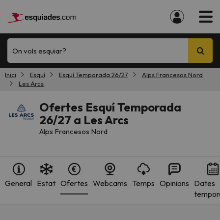
On vols esquiar?
Inici
Esquí
Esquí Temporada 26/27
Alps Francesos Nord
Les Arcs
Ofertes Esquí Temporada
26/27 a Les Arcs
Alps Francesos Nord
General
Estat
Ofertes
Webcams
Temps
Opinions
Dates
tempor