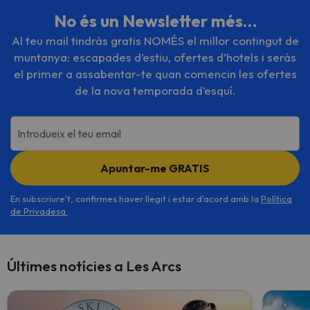
No és un Newsletter més…
Al teu mail tindràs gratis NOMÉS el millor contingut de
muntanya: escapades d’estiu, ofertes d’hotels i seràs
el primer a assabentar-te quan comencin les ofertes
de la nova temporada d’esquí.
Introdueix el teu email
Apuntar-me GRATIS
En subscriure't, confirmes haver llegit i estar d'acord amb la
Política
de Privadesa
.
Últimes notícies a Les Arcs