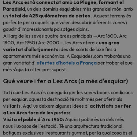
Les Arcs està connectat amb La Plagne, formant el
Paradiski,
un dels dominis esquiables més grans del món, amb
un
total de 425 quilòmetres de pistes
. Aquest terreny és
perfecte per a aquells que volen descobrir diferents zones i
gaudir d´impressionants paisatges alpins.
Al llarg de les seves quatre àrees principals —Arc 1600, Arc
1800, Arc 1950 i Arc 2000—, les Arcs ofereix
una gran
varietat d'allotjaments:
des de xalets de luxe fins a
apartaments més econòmics. A Esquiades.com trobaràs una
gran varietat d'
ofertes d'hotels a França
per trobar el que
més s'ajusta al teu pressupost.
Què veure i fer a Les Arcs (a més d'esquiar)
Tot i que Les Arcs és coneguda per les seves bones condicions
per esquiar, aquesta destinació té molt més per oferir als
visitants. Aquí us deixem algunes idees d'
activitats per fer
a Les Arcs fora de les pistes:
Visita el poble d´Arc 1950:
Aquest poble és un dels més
nous i luxosos de l´estació. Té una arquitectura tradicional,
botigues exclusives i restaurants gurmet, per la qual cosa és el