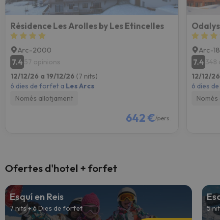
Résidence Les Arolles by Les Etincelles
Odalys
Arc-2000
Arc-1
7.4
7.4
57 opinions
348 
12/12/26 a 19/12/26
(7 nits)
12/12/26
6 dies de forfet a
Les Arcs
6 dies de
Només allotjament
Només 
642 €
/pers.
Ofertes d'hotel + forfet
Esquí en Reis
Es
7 nits + 6 Dies de forfet
5 ni