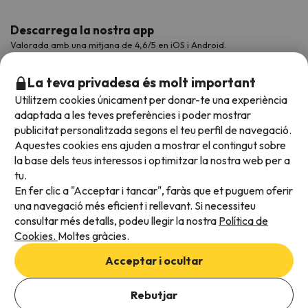
Descarrega la nostra app
Valorada amb una mitjana de 4,6/5 en iOS i Android.
La teva privadesa és molt important
Utilitzem cookies únicament per donar-te una experiència
adaptada a les teves preferències i poder mostrar
publicitat personalitzada segons el teu perfil de navegació.
Aquestes cookies ens ajuden a mostrar el contingut sobre
la base dels teus interessos i optimitzar la nostra web per a
tu.
En fer clic a "Acceptar i tancar", faràs que et puguem oferir
Acceptem
una navegació més eficient i rellevant. Si necessiteu
consultar més detalls, podeu llegir la nostra
Política de
Cookies.
Moltes gràcies.
Condicions generals
Acceptar i ocultar
Privadesa de dades
Política de cookies
Rebutjar