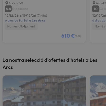
Arc-1950
Arc-1
8.8
10
19 opinions
30 o
12/12/26 a 19/12/26
(7 nits)
12/12/26
6 dies de forfet a
Les Arcs
6 dies de
Només allotjament
Només 
610 €
/pers.
La nostra selecció d'ofertes d'hotels a Les
Arcs