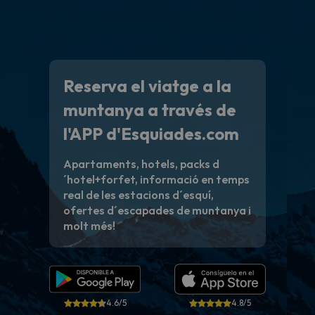
Reserva el viatge a la
muntanya a través de
l'APP d'Esquiades.com
Apartaments, hotels, packs d
´hotel+forfet, informació en temps
real de les estacions d´esquí,
ofertes d´escapades de muntanya i
molt més!
4.6/5
4.8/5