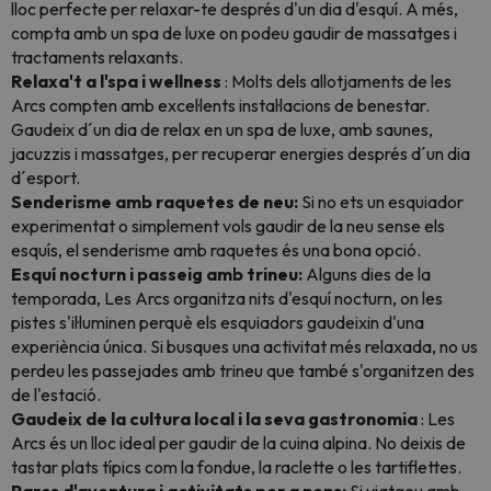
lloc perfecte per relaxar-te després d'un dia d'esquí. A més,
compta amb un spa de luxe on podeu gaudir de massatges i
tractaments relaxants.
Relaxa't a l'spa i wellness
: Molts dels allotjaments de les
Arcs compten amb excel·lents instal·lacions de benestar
.
Gaudeix d´un dia de relax en un spa de luxe, amb saunes,
jacuzzis i massatges, per recuperar energies després d´un dia
d´esport.
Senderisme amb raquetes de neu:
Si no ets un esquiador
experimentat o simplement vols gaudir de la neu sense els
esquís, el senderisme amb raquetes és una bona opció.
Esquí nocturn i passeig amb trineu:
Alguns dies de la
temporada, Les Arcs organitza nits d'esquí nocturn, on les
pistes s'il·luminen perquè els esquiadors gaudeixin d'una
experiència única. Si busques una activitat més relaxada, no us
perdeu les passejades amb trineu que també s'organitzen des
de l'estació.
Gaudeix de la cultura local i la seva gastronomia
: Les
Arcs és un lloc ideal per gaudir de la cuina alpina
. No deixis de
tastar plats típics com la fondue, la raclette o les tartiflettes.