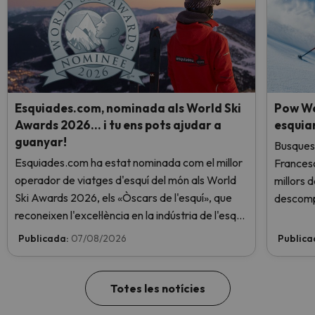
Esquiades.com, nominada als World Ski
Pow We
Awards 2026… i tu ens pots ajudar a
esquia
guanyar!
Busques 
Esquiades.com ha estat nominada com el millor
Frances
operador de viatges d'esquí del món als World
millors 
Ski Awards 2026, els «Òscars de l'esquí», que
descomp
reconeixen l'excel·lència en la indústria de l'esquí.
Vota ara i ajuda'ns a arribar al capdamunt!
Publicada:
07/08/2026
Publica
Totes les notícies