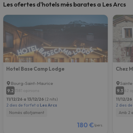
Les ofertes d'hotels més barates a Les Arcs
Hotel Base Camp Lodge
Chez M
Bourg-Saint-Maurice
Sainte
9.2
9.3
1581 opinions
62 o
11/12/26 a 13/12/26
(2 nits)
11/12/26
2 dies de forfet a
Les Arcs
2 dies de
Només allotjament
Amb 2 
180 €
/pers.