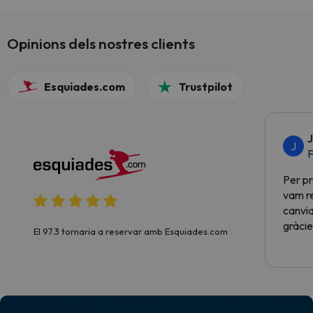
Opinions dels nostres clients
Esquiades.com
Trustpilot
J
J
F
Per pr
vam re
canvia
gràcie
El 97.3 tornaria a reservar amb Esquiades.com