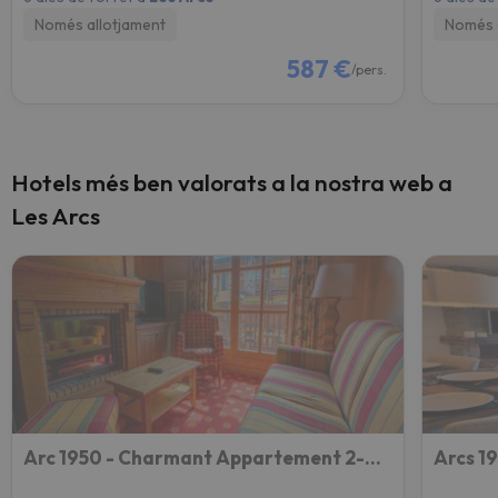
Només allotjament
Només 
587 €
/pers.
Hotels més ben valorats a la nostra web a
Les Arcs
Arc 1950 - Charmant Appartement 2-4 Personnes Dans Résidence Hôtelière