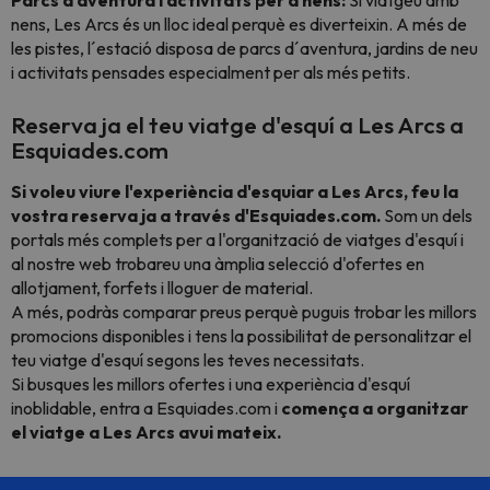
Parcs d'aventura i activitats per a nens:
Si viatgeu amb
nens, Les Arcs és un lloc ideal perquè es diverteixin. A més de
les pistes, l´estació disposa de parcs d´aventura, jardins de neu
i activitats pensades especialment per als més petits.
Reserva ja el teu viatge d'esquí a Les Arcs a
Esquiades.com
Si voleu viure l'experiència d'esquiar a Les Arcs, feu la
vostra reserva ja a través d'Esquiades.com.
Som un dels
portals més complets per a l'organització de viatges d'esquí i
al nostre web trobareu una àmplia selecció d'ofertes en
allotjament, forfets i lloguer de material.
A més, podràs comparar preus perquè puguis trobar les millors
promocions disponibles i tens la possibilitat de personalitzar el
teu viatge d'esquí segons les teves necessitats.
Si busques les millors ofertes i una experiència d'esquí
inoblidable, entra a Esquiades.com i
comença a organitzar
el viatge a Les Arcs avui mateix.