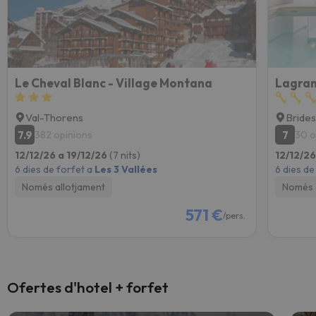
Le Cheval Blanc - Village Montana
Lagran
Val-Thorens
Brides
7.9
7
382 opinions
30 o
12/12/26 a 19/12/26
(7 nits)
12/12/26
6 dies de forfet a
Les 3 Vallées
6 dies de
Només allotjament
Només 
571 €
/pers.
Ofertes d'hotel + forfet