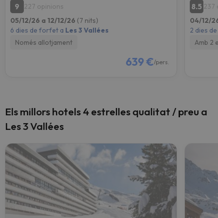
9
8.5
227 opinions
237 
05/12/26 a 12/12/26
(7 nits)
04/12/2
6 dies de forfet a
Les 3 Vallées
2 dies de
Només allotjament
Amb 2 
639 €
/pers.
Els millors hotels 4 estrelles qualitat / preu a
Les 3 Vallées