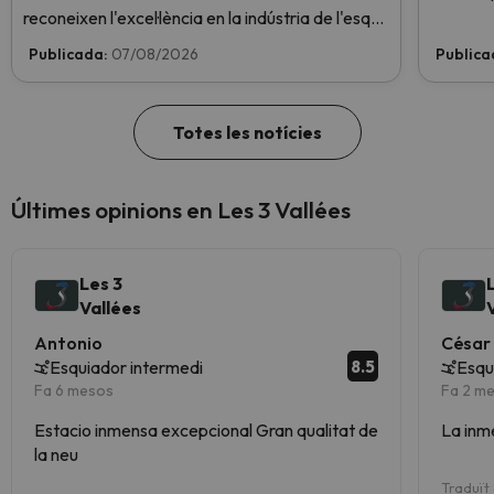
reconeixen l'excel·lència en la indústria de l'esquí.
Vota ara i ajuda'ns a arribar al capdamunt!
Publicada:
07/08/2026
Publica
Totes les notícies
Últimes opinions en Les 3 Vallées
Les 3
Vallées
Antonio
César
8.5
Esquiador intermedi
Esqu
Fa 6 mesos
Fa 2 m
Estacio inmensa excepcional Gran qualitat de
La inm
la neu
Traduït