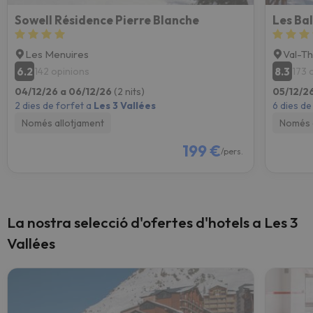
Sowell Résidence Pierre Blanche
Les Ba
Les Menuires
Val-T
6.2
8.3
142 opinions
173 
04/12/26 a 06/12/26
(2 nits)
05/12/26
2 dies de forfet a
Les 3 Vallées
6 dies de
Només allotjament
Només 
199 €
/pers.
La nostra selecció d'ofertes d'hotels a Les 3
Vallées