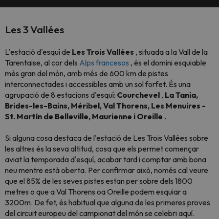
Les 3 Vallées
L'estació d'esquí de
Les Trois Vallées
, situada a la Vall de la
Tarentaise, al cor dels
Alps francesos
, és el domini esquiable
més gran del món, amb més de 600 km de pistes
interconnectades i accessibles amb un sol forfet. És una
agrupació de 8 estacions d'esquí:
Courchevel
,
La Tania,
Brides-les-Bains, Méribel, Val Thorens, Les Menuires -
St. Martín de Belleville, Maurienne i Oreille
.
Si alguna cosa destaca de l'estació de Les Trois Vallées sobre
les altres és la seva altitud, cosa que els permet començar
aviat la temporada d'esquí, acabar tard i comptar amb bona
neu mentre està oberta. Per confirmar això, només cal veure
que el 85% de les seves pistes estan per sobre dels 1800
metres o que a Val Thorens oa Oreille podem esquiar a
3200m. De fet, és habitual que alguna de les primeres proves
del circuit europeu del campionat del món se celebri aquí.