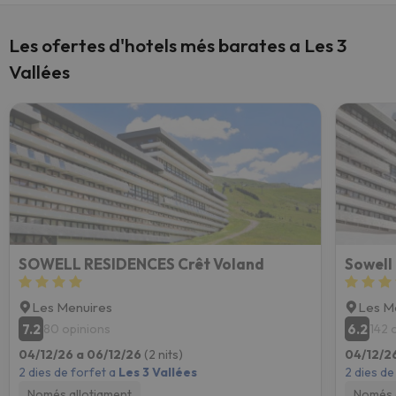
Les ofertes d'hotels més barates a Les 3
Vallées
SOWELL RESIDENCES Crêt Voland
Sowell
Les Menuires
Les M
7.2
6.2
80 opinions
142 
04/12/26 a 06/12/26
(2 nits)
04/12/2
2 dies de forfet a
Les 3 Vallées
2 dies de
Només allotjament
Només 