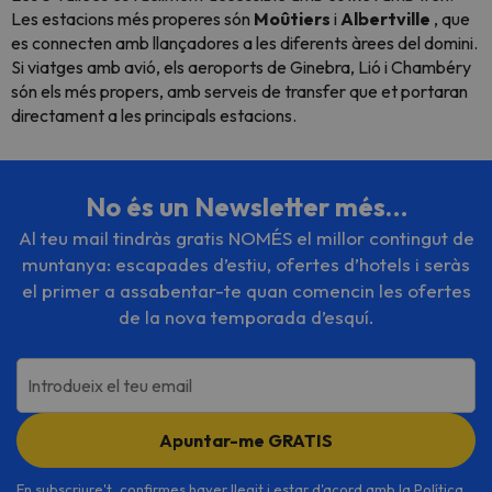
Les estacions més properes són
Moûtiers
i
Albertville
, que
es connecten amb llançadores a les diferents àrees del domini.
Si viatges amb avió, els aeroports de Ginebra, Lió i Chambéry
són els més propers, amb serveis de transfer que et portaran
directament a les principals estacions.
No és un Newsletter més…
Al teu mail tindràs gratis NOMÉS el millor contingut de
muntanya: escapades d’estiu, ofertes d’hotels i seràs
el primer a assabentar-te quan comencin les ofertes
de la nova temporada d’esquí.
Introdueix el teu email
Apuntar-me GRATIS
En subscriure't, confirmes haver llegit i estar d'acord amb la
Política