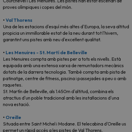
Courchevel i Les Menuires. Les pistes han estat escenari de
proves olímpiques i copes del món.
•
Val Thorens
Una de les estacions d'esquí més altes d'Europa, la seva altitud
propicia un immillorable estat de la neu durant tot l'hivern,
garantint uns pistes amb neu d'excel·lent qualitat.
•
Les Menuires - St. Martí de Belleville
Les Menuires compta amb pistes per a tots els nivells. Està
equipada amb una extensa xarxa de remuntadors mecànics
dotats de la darrera tecnologia. També compta amb pista de
patinatge, centre de fitness, piscina i passejades a peu o amb
raquetes.
St. Martín de Belleville, als 1.450m d'altitud, combina els
atractius d'un poble tradicional amb les instal·lacions d'una
nova estació.
•
Oreille
Situada entre Saint Michel i Modane. El telecabina d'Oreille us
permet un ràpid accés a les pistes de Val Thorens.