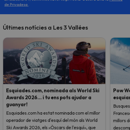
de Privadesa
.
Últimes notícies a Les 3 Vallées
Esquiades.com, nominada als World Ski
Pow We
Awards 2026… i tu ens pots ajudar a
esquia
guanyar!
Busques 
Esquiades.com ha estat nominada com el millor
Frances
operador de viatges d'esquí del món als World
millors 
Ski Awards 2026, els «Òscars de l'esquí», que
descomp