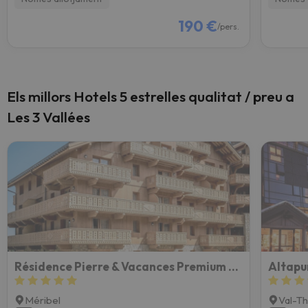
190 €
/pers.
Els millors Hotels 5 estrelles qualitat / preu a
Les 3 Vallées
Résidence Pierre & Vacances Premium L'Hévana
Altapu
Méribel
Val-T