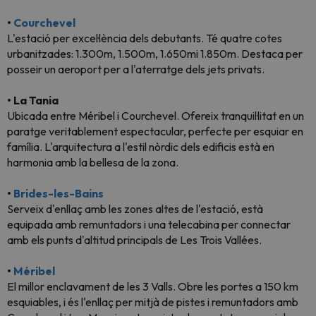
•
Courchevel
L'estació per excel·lència dels debutants. Té quatre cotes
urbanitzades: 1.300m, 1.500m, 1.650mi 1.850m. Destaca per
posseir un aeroport per a l'aterratge dels jets privats.
• La Tania
Ubicada entre Méribel i Courchevel. Ofereix tranquil·litat en un
paratge veritablement espectacular, perfecte per esquiar en
família. L'arquitectura a l'estil nòrdic dels edificis està en
harmonia amb la bellesa de la zona.
•
Brides-les-Bains
Serveix d'enllaç amb les zones altes de l'estació, està
equipada amb remuntadors i una telecabina per connectar
amb els punts d'altitud principals de Les Trois Vallées.
•
Méribel
El millor enclavament de les 3 Valls. Obre les portes a 150 km
esquiables, i és l'enllaç per mitjà de pistes i remuntadors amb