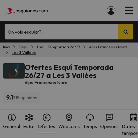
On vols esquiar?
Inici
Esquí
Esquí Temporada 26/27
Alps Francesos Nord
Les 3 Vallées
Ofertes Esquí Temporada
26/27 a Les 3 Vallées
Alps Francesos Nord
9.1
315 opinions
General
Estat
Ofertes
Webcams
Temps
Opinions
Dates
tempor