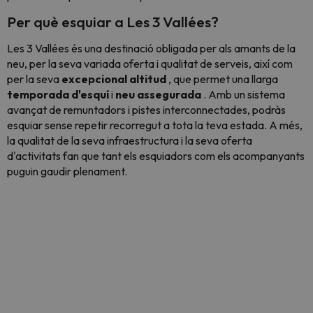
Per què esquiar a Les 3 Vallées?
Les 3 Vallées és una destinació obligada per als amants de la
neu, per la seva variada oferta i qualitat de serveis, així com
per la seva
excepcional altitud
, que permet una llarga
temporada d'esquí
i
neu assegurada
. Amb un sistema
avançat de remuntadors i pistes interconnectades, podràs
esquiar sense repetir recorregut a tota la teva estada. A més,
la qualitat de la seva infraestructura i la seva oferta
d'activitats fan que tant els esquiadors com els acompanyants
puguin gaudir plenament.