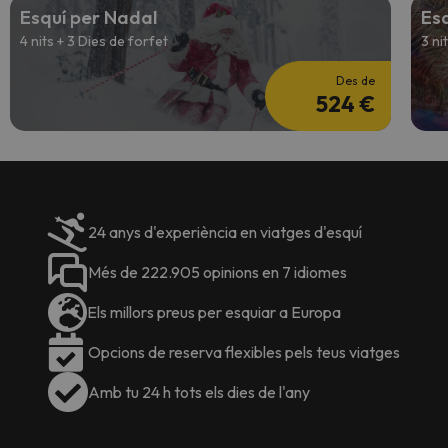
Esquí per Nadal
Esq
4 nits + 3 Dies de forfet
3 ni
Des de
524 €
24 anys d'experiència en viatges d'esquí
Més de 222.905 opinions en 7 idiomes
Els millors preus per esquiar a Europa
Opcions de reserva flexibles pels teus viatges
Amb tu 24 h tots els dies de l'any