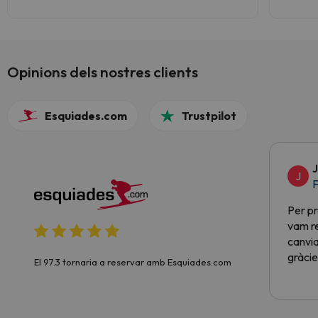
Opinions dels nostres clients
Esquiades.com
Trustpilot
J
J
F
Per pr
vam re
canvia
gràcie
El 97.3 tornaria a reservar amb Esquiades.com