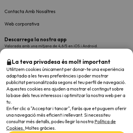
Contacta Amb Nosaltres
Web corporativa
Descarrega la nostra app
Valorada amb una mitjana de 4,6/5 en iOS i Android.
La teva privadesa és molt important
Utilitzem cookies únicament per donar-te una experiència
adaptada a les teves preferències i poder mostrar
publicitat personalitzada segons el teu perfil de navegació.
Aquestes cookies ens ajuden a mostrar el contingut sobre
la base dels teus interessos i optimitzar la nostra web per a
tu.
En fer clic a "Acceptar i tancar", faràs que et puguem oferir
Acceptem
una navegació més eficient i rellevant. Si necessiteu
consultar més detalls, podeu llegir la nostra
Política de
Cookies.
Moltes gràcies.