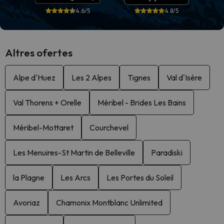
4.6/5
4.8/5
Altres ofertes
Alpe d'Huez
Les 2 Alpes
Tignes
Val d'Isère
Val Thorens + Orelle
Méribel - Brides Les Bains
Méribel-Mottaret
Courchevel
Les Menuires-St Martin de Belleville
Paradiski
la Plagne
Les Arcs
Les Portes du Soleil
Avoriaz
Chamonix Montblanc Unlimited