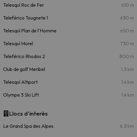
Telesquí Roc de Fer
610 m
Teleférico Tougnete 1
630 m
Telesquí Plan de l'Homme
650 m
Telesquí Morel
730 m
Teleférico Rhodos 2
800 m
Club de golf Meribel
1.3 km
Telesquí Altiport
1.4 km
Olympe 3 Ski Lift
1.4 km
Llocs d'interès
Le Grand Spa des Alpes
6.3 km