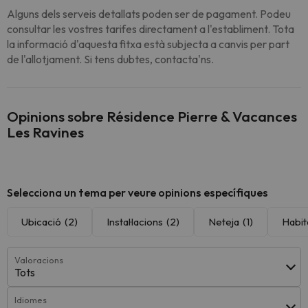
Alguns dels serveis detallats poden ser de pagament. Podeu
consultar les vostres tarifes directament a l'establiment. Tota
la informació d'aquesta fitxa està subjecta a canvis per part
de l'allotjament. Si tens dubtes, contacta'ns.
Opinions sobre Résidence Pierre & Vacances
Les Ravines
Selecciona un tema per veure opinions específiques
Ubicació
(2)
Instal·lacions
(2)
Neteja
(1)
Habit
Valoracions
Tots
Idiomes