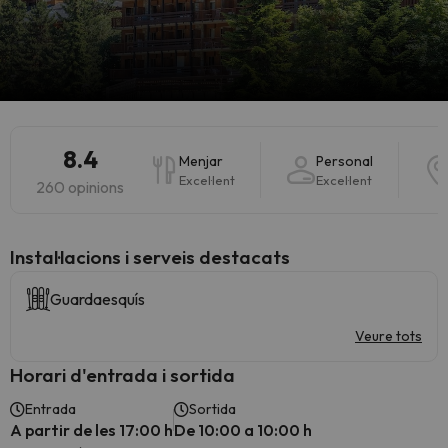
8.4
Menjar
Personal
Excel·lent
Excel·lent
260 opinions
Instal·lacions i serveis destacats
Guardaesquís
Veure tots
Horari d'entrada i sortida
Entrada
Sortida
A partir de les 17:00 h
De 10:00 a 10:00 h