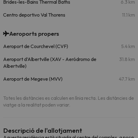
Brides-les-Bains Thermal Baths
6.3 km
Centro deportivo Val Thorens
11.1 km
Aeroports propers
Aeroport de Courchevel (CVF)
5.4 km
Aeroport d’Albertville (XAV - Aeródromo de
31.8 km
Albertville)
Aeroport de Megeve (MVV)
47.7 km
Totes les distàncies es calculen en línia recta. Les distàncies de
viatge a la realitat poden variar.
Descripció de l'allotjament
Aquesta residència està situada al centre del complex, a poca