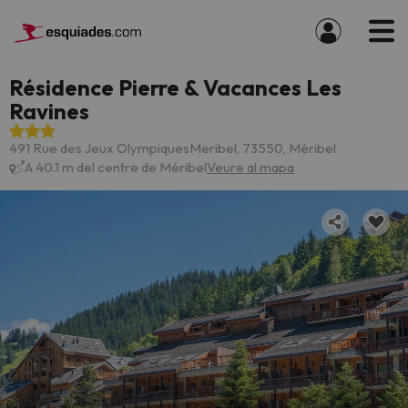
Résidence Pierre & Vacances Les
Ravines
491 Rue des Jeux OlympiquesMeribel, 73550, Méribel
A 40.1 m del centre de Méribel
Veure al mapa