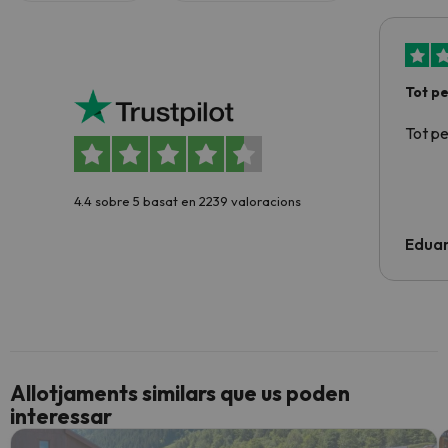
Tot p
Tot p
4.4 sobre 5 basat en 2239 valoracions
Edua
Allotjaments similars que us poden
interessar