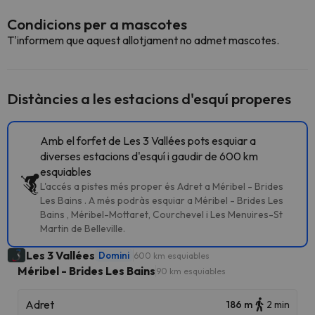
Condicions per a mascotes
T'informem que aquest allotjament no admet mascotes.
Distàncies a les estacions d'esquí properes
Amb el forfet de Les 3 Vallées pots esquiar a
diverses estacions d'esquí i gaudir de 600 km
esquiables
L'accés a pistes més proper és Adret a Méribel - Brides
Les Bains . A més podràs esquiar a Méribel - Brides Les
Bains , Méribel-Mottaret, Courchevel i Les Menuires-St
Martin de Belleville.
Les 3 Vallées
Domini
600 km esquiables
Méribel - Brides Les Bains
90 km esquiables
Adret
186 m
2 min