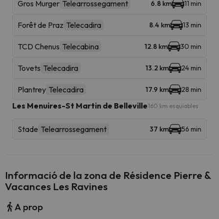
Gros Murger
Telearrossegament
6.8 km
11 min
Forêt de Praz
Telecadira
8.4 km
13 min
TCD Chenus
Telecabina
12.8 km
30 min
Tovets
Telecadira
13.2 km
24 min
Plantrey
Telecadira
17.9 km
28 min
Les Menuires-St Martin de Belleville
160 km esquiables
Stade
Telearrossegament
37 km
56 min
Informació de la zona de Résidence Pierre &
Vacances Les Ravines
A prop