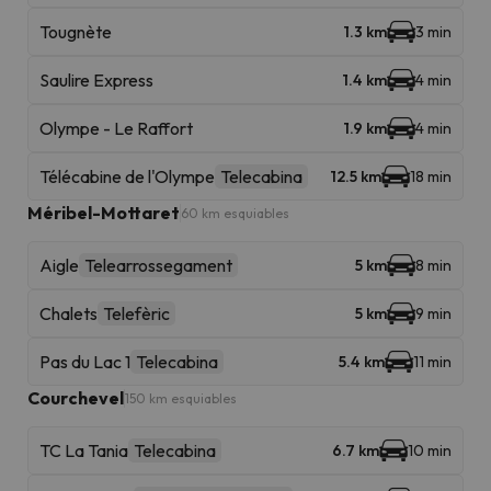
Tougnète
1.3 km
3 min
Saulire Express
1.4 km
4 min
Olympe - Le Raffort
1.9 km
4 min
Télécabine de l'Olympe
Telecabina
12.5 km
18 min
Méribel-Mottaret
60 km esquiables
Aigle
Telearrossegament
5 km
8 min
Chalets
Telefèric
5 km
9 min
Pas du Lac 1
Telecabina
5.4 km
11 min
Courchevel
150 km esquiables
TC La Tania
Telecabina
6.7 km
10 min