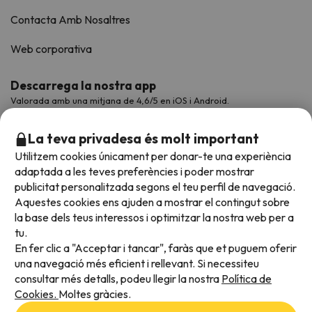
Contacta Amb Nosaltres
Web corporativa
Descarrega la nostra app
Valorada amb una mitjana de 4,6/5 en iOS i Android.
La teva privadesa és molt important
Utilitzem cookies únicament per donar-te una experiència
adaptada a les teves preferències i poder mostrar
publicitat personalitzada segons el teu perfil de navegació.
Aquestes cookies ens ajuden a mostrar el contingut sobre
la base dels teus interessos i optimitzar la nostra web per a
tu.
En fer clic a "Acceptar i tancar", faràs que et puguem oferir
Acceptem
una navegació més eficient i rellevant. Si necessiteu
consultar més detalls, podeu llegir la nostra
Política de
Cookies.
Moltes gràcies.