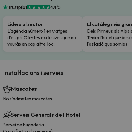
Trustpilot
4.4/5
Líders al sector
El catàleg més gran
L'agència número 1 en viatges
Dels Pirineus als Alps 
d'esquí. Ofertes exclusives que no
Tenim l'hotel que busq
veuràs en cap altre lloc.
l'estació que somies.
Instal·lacions i serveis
Mascotes
No s'admeten mascotes
Serveis Generals de l'Hotel
Servei de bugaderia
Caixa forta a la recepció