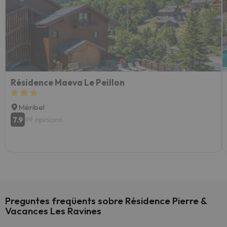
Résidence Maeva Le Peillon
Méribel
7.9
99 opinions
Preguntes freqüents sobre Résidence Pierre &
Vacances Les Ravines