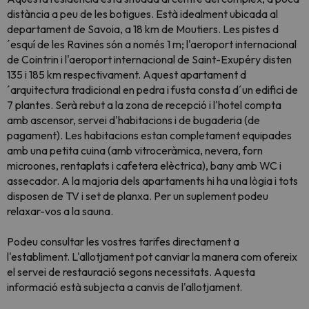
distància a peu de les botigues. Està idealment ubicada al
departament de Savoia, a 18 km de Moutiers. Les pistes d
´esquí de les Ravines són a només 1 m; l'aeroport internacional
de Cointrin i l'aeroport internacional de Saint-Exupéry disten
135 i 185 km respectivament. Aquest apartament d
´arquitectura tradicional en pedra i fusta consta d´un edifici de
7 plantes. Serà rebut a la zona de recepció i l'hotel compta
amb ascensor, servei d'habitacions i de bugaderia (de
pagament). Les habitacions estan completament equipades
amb una petita cuina (amb vitroceràmica, nevera, forn
microones, rentaplats i cafetera elèctrica), bany amb WC i
assecador. A la majoria dels apartaments hi ha una lògia i tots
disposen de TV i set de planxa. Per un suplement podeu
relaxar-vos a la sauna.
Podeu consultar les vostres tarifes directament a
l'establiment. L'allotjament pot canviar la manera com ofereix
el servei de restauració segons necessitats
. Aquesta
informació està subjecta a canvis de l'allotjament.