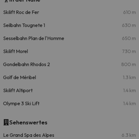
Skilift Roc de Fer
610 m
Seilbahn Tougnete 1
630 m
Sesselbahn Plan de l'Homme
650 m
Skilift Morel
730 m
Gondelbahn Rhodos 2
800 m
Golf de Méribel
1.3 km
Skilift Altiport
1.4 km
Olympe 3 Ski Lift
1.4 km
Sehenswertes
Le Grand Spa des Alpes
6.3 km