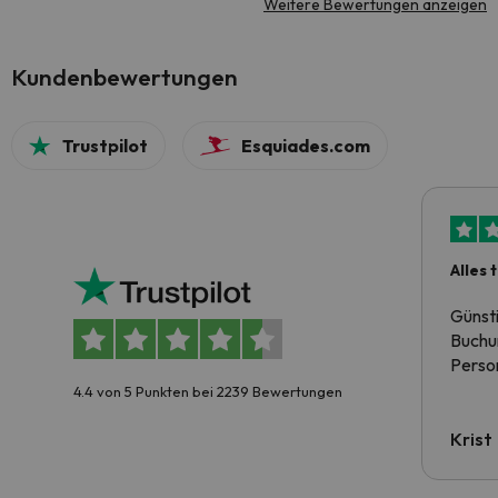
Weitere Bewertungen anzeigen
Kundenbewertungen
Trustpilot
Esquiades.com
Alles 
Günst
Buchun
Person
4.4 von 5 Punkten bei 2239 Bewertungen
Krist