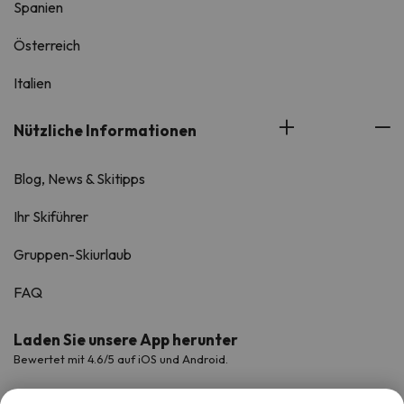
Spanien
Österreich
Italien
Nützliche Informationen
Blog, News & Skitipps
Ihr Skiführer
Gruppen-Skiurlaub
FAQ
Laden Sie unsere App herunter
Bewertet mit 4.6/5 auf iOS und Android.