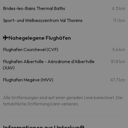
Brides-les-Bains Thermal Baths
6.3 km
Sport- und Wellnesszentrum Val Thorens
11.1 km
Nahegelegene Flughäfen
Flughafen Courchevel (CVF)
5.4 km
Flughafen Albertville - Aérodrome d'Albertville
31.8 km
(XAV)
Flughafen Megève (MVV)
47.7 km
Alle Entfernungen sind auf einer geraden Linie berechnet. Die
tatsächliche Entfernung kann variieren.
Informationen zur Unterkunft