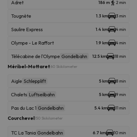
Adret
186 m
2 min
Tougnète
1.3 km
3 min
Saulire Express
1.4 km
4 min
Olympe - Le Raffort
1.9 km
4 min
Télécabine de l'Olympe
Gondelbahn
12.5 km
18 min
Méribel-Mottaret
60 Skikilometer
Aigle
Schlepplift
5 km
8 min
Chalets
Luftseilbahn
5 km
9 min
Pas du Lac 1
Gondelbahn
5.4 km
11 min
Courchevel
150 Skikilometer
TC La Tania
Gondelbahn
6.7 km
10 min