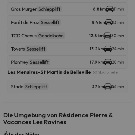
Gros Murger
Schlepplift
6.8 km
11 min
Forêt de Praz
Sessellift
8.4 km
13 min
TCD Chenus
Gondelbahn
12.8 km
30 min
Tovets
Sessellift
13.2 km
24 min
Plantrey
Sessellift
17.9 km
28 min
Les Menuires-St Martin de Belleville
160 Skikilometer
Stade
Schlepplift
37 km
56 min
Die Umgebung von Résidence Pierre &
Vacances Les Ravines
In der Nähe