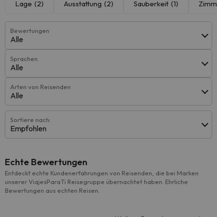
Lage
(2)
Ausstattung
(2)
Sauberkeit
(1)
Zimm
Bewertungen
Alle
Sprachen
Alle
Arten von Reisenden
Alle
Sortiere nach:
Empfohlen
Echte Bewertungen
Entdeckt echte Kundenerfahrungen von Reisenden, die bei Marken
unserer ViajesParaTi Reisegruppe übernachtet haben. Ehrliche
Bewertungen aus echten Reisen.