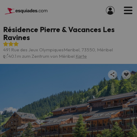
Résidence Pierre & Vacances Les
Ravines
491 Rue des Jeux OlympiquesMeribel, 73550, Méribel
40.1 m zum Zentrum von Méribel
Karte