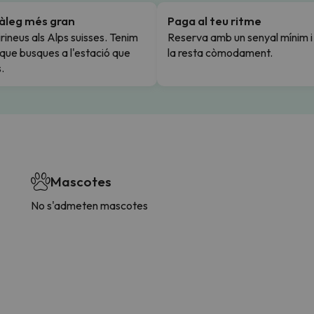
tàleg més gran
Paga al teu ritme
rineus als Alps suisses. Tenim
Reserva amb un senyal mínim 
l que busques a l'estació que
la resta còmodament.
.
Mascotes
No s'admeten mascotes