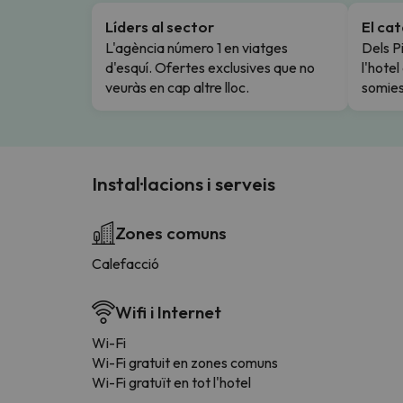
Líders al sector
El ca
L'agència número 1 en viatges
Dels Pi
d'esquí. Ofertes exclusives que no
l'hote
veuràs en cap altre lloc.
somies
Instal·lacions i serveis
Zones comuns
Calefacció
Wifi i Internet
Wi-Fi
Wi-Fi gratuit en zones comuns
Wi-Fi gratuït en tot l'hotel