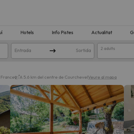
uí
Hotels
Info Pistes
Actualitat
G
2 adults
Entrada
Sortida
 France
A 5.6 km del centre de Courchevel
Veure al mapa
n amb la teva cerca. Intenteu modificar la destinació.