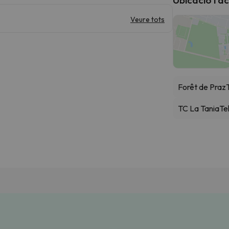
Veure tots
Forêt de Praz
TC La Tania
Te