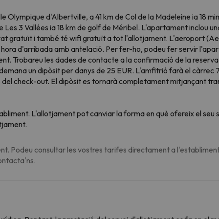
 Olympique d'Albertville, a 41 km de Col de la Madeleine ia 18 minu
Les 3 Vallées ia 18 km de golf de Méribel. L'apartament inclou un
t gratuït i també té wifi gratuït a tot l'allotjament. L'aeroport 
hora d'arribada amb antelació. Per fer-ho, podeu fer servir l'apart
nt. Trobareu les dades de contacte a la confirmació de la reserva
 demana un dipòsit per danys de 25 EUR. L'amfitrió farà el càrrec 
 del check-out. El dipòsit es tornarà completament mitjançant tran
tabliment. L'allotjament pot canviar la forma en què ofereix el se
otjament.
t. Podeu consultar les vostres tarifes directament a l'establiment
contacta'ns.