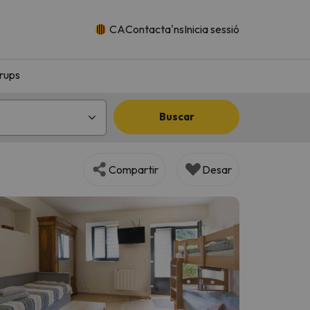
CA
Contacta'ns
Inicia sessió
rups
Buscar
Compartir
Desar