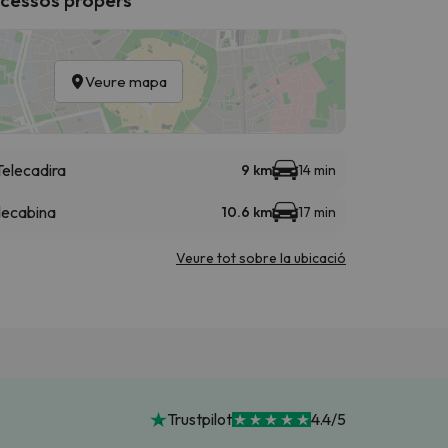
Veure mapa
Telecadira
9 km
14 min
lecabina
10.6 km
17 min
Veure tot sobre la ubicació
Trustpilot
4.4/5