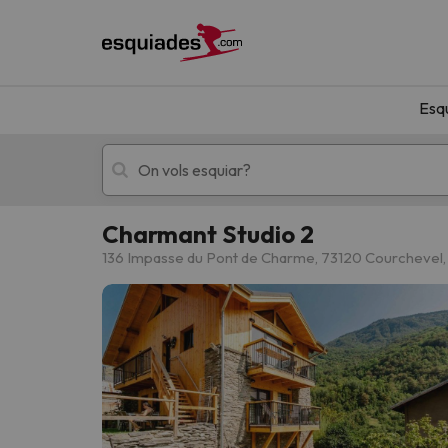
Esq
Charmant Studio 2
Esquí
Escapades
136 Impasse du Pont de Charme, 73120 Courchevel,
!Vaja! No hem trobat resultats que coincideixi