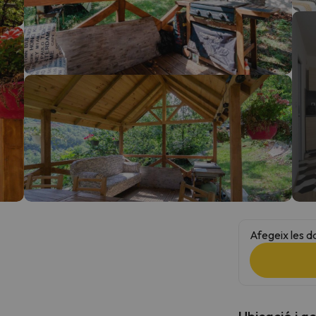
el nord. Quan trobi la seva brúixola torna.
Afegeix les d
Ubicació i a