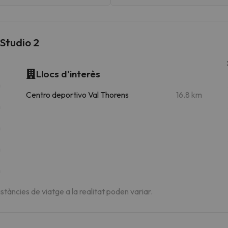
Studio 2
Llocs d'interès
m
Centro deportivo Val Thorens
16.8 km
m
m
m
m
istàncies de viatge a la realitat poden variar.