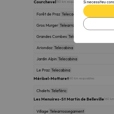
Si necessiteu cons
Courchevel
150 km esquiables
Forêt de Praz
Telecadira
Gros Murger
Telearrossegament
Grandes Combes
Telecadira
Ariondaz
Telecabina
Jardin Alpin
Telecabina
Le Praz
Telecabina
Méribel-Mottaret
60 km esquiables
Chalets
Telefèric
Les Menuires-St Martin de Belleville
160 km
Village
Telearrossegament