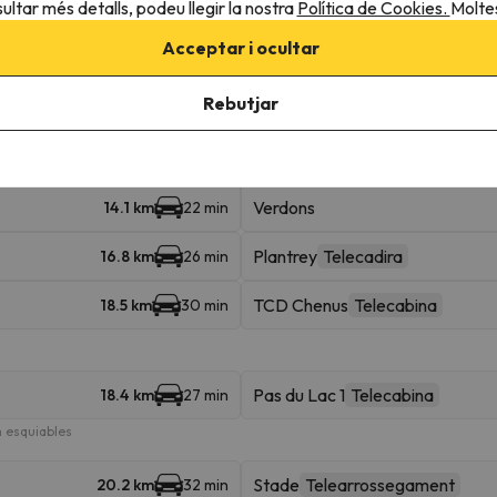
ultar més detalls, podeu llegir la nostra
Política de Cookies.
Moltes
Acceptar i ocultar
TC La Tania
Telecabina
9 km
14 min
Rebutjar
Grangettes
Telecabina
10.7 km
17 min
Tovets
Telecadira
11.9 km
18 min
Verdons
14.1 km
22 min
Plantrey
Telecadira
16.8 km
26 min
TCD Chenus
Telecabina
18.5 km
30 min
Pas du Lac 1
Telecabina
18.4 km
27 min
 esquiables
Stade
Telearrossegament
20.2 km
32 min