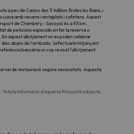
ts a peu de Casino des 3 Vallées Brides les Bains, i
a cuina amb nevera i rentaplats i cafetera. Aquest
(Aeroport de Chambéry - Savoya) és a 93 km.
at de peticions especials en fer la reserva o
. En aquest allotjament no es poden celebrar
7 dies abans de l'arribada. Sefectuarà mitjançant
sferència bancària un cop revisat l'allotjament.
u servei de restauració segons necessitats. Aquesta
. Tota la informació d'aquesta fitxa està subjecta