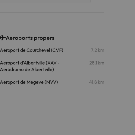
Aeroports propers
Aeroport de Courchevel (CVF)
7.2 km
Aeroport d’Albertville (XAV -
28.1 km
Aeródromo de Albertville)
Aeroport de Megeve (MVV)
41.8 km