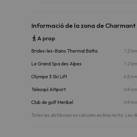
Informació de la zona de Charmant 
A prop
Brides-les-Bains Thermal Baths
1.2 k
Le Grand Spa des Alpes
1.2 k
Olympe 3 Ski Lift
4.8 k
Telesquí Altiport
4.9 k
Club de golf Meribel
4.9 k
Totes les distàncies es calculen en línia recta. Les d