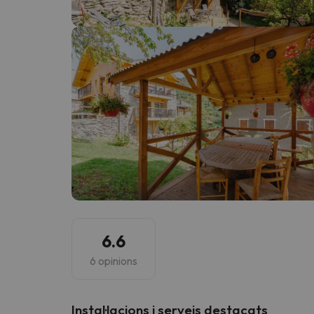
Vaja! Sembla que el nostre cercador ha perdut 
6.6
6 opinions
Instal·lacions i serveis destacats