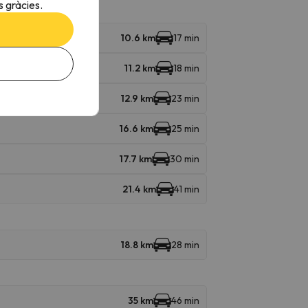
 gràcies.
10.6 km
17 min
11.2 km
18 min
12.9 km
23 min
16.6 km
25 min
17.7 km
30 min
21.4 km
41 min
18.8 km
28 min
35 km
46 min