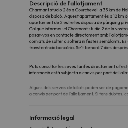
Descripció de l'allotjament
Charmant studio 2 és a Courchevel, a 35 km de Halle
disposa de balcó. Aquest apartament és a 12 km de 
apartament de 2 estrelles disposa de pàrquing priva
Cal que informeu el Charmant studio 2 de la vostra 
posar-vos en contacte directament amb l'allotjame
comiats de solter o soltera ni festes semblants. Es
transferència bancària. Se't tornarà 7 dies després
Pots consultar les seves tarifes directament a l'es
informació està subjecta a canvis per part de l'all
Alguns dels serveis detallats poden ser de pagamen
a canvis per part de l'allotjament. Si tens dubtes, 
Informació legal