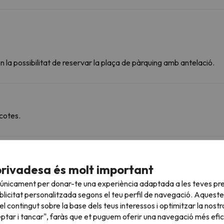
 la possibilitat de reservar la plaça de pàrquing amb antelació.
cotes.
roperes
privadesa és molt important
 únicament per donar-te una experiència adaptada a les teves pre
 a diverses estacions d'esquí i gaudir de 600 km esquiables
licitat personalitzada segons el teu perfil de navegació. Aqueste
Courchevel . A més podràs esquiar a Courchevel , Méribel-Mottaret i Les
l contingut sobre la base dels teus interessos i optimitzar la nostr
eptar i tancar", faràs que et puguem oferir una navegació més eficie