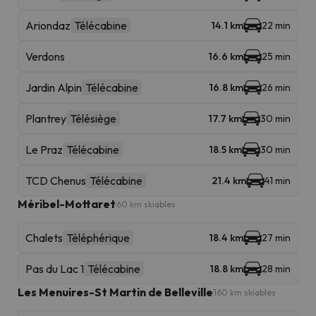
Ariondaz
Télécabine
14.1 km
22 min
Verdons
16.6 km
25 min
Jardin Alpin
Télécabine
16.8 km
26 min
Plantrey
Télésiège
17.7 km
30 min
Le Praz
Télécabine
18.5 km
30 min
TCD Chenus
Télécabine
21.4 km
41 min
Méribel-Mottaret
60 km skiables
Chalets
Téléphérique
18.4 km
27 min
Pas du Lac 1
Télécabine
18.8 km
28 min
Les Menuires-St Martin de Belleville
160 km skiables