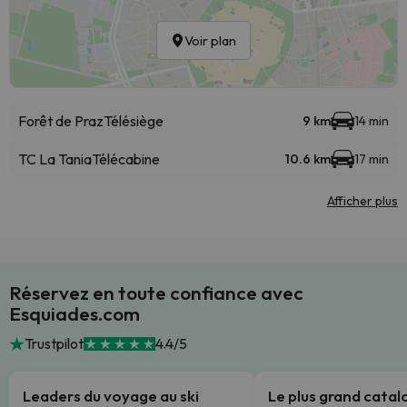
Voir plan
Forêt de Praz
Télésiège
9 km
14 min
TC La Tania
Télécabine
10.6 km
17 min
Afficher plus
Réservez en toute confiance avec
Esquiades.com
Trustpilot
4.4/5
Leaders du voyage au ski
Le plus grand cata