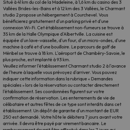
Situé à 41 km du col de la Madeleine, à 1,6 km du casino des 3
Vallées Brides-les-Bains et à 12 km des 3 Vallées, le Charmant
studio 2 propose un hébergement à Courchevel. Vous
bénéficierez gratuitement d'un parking privé et d'une
connexion Wi-Fi. Cet établissement non-fumeurs se trouve à
35 km de la Halle Olympique d'Albertville. La cuisine est
équipée d'un lave-vaisselle, d'un four, d'un micro-ondes, d'une
machine à café et d'une bouilloire. Le parcours de golf de
Méribel se trouve à 18 km. L'aéroport de Chambéry-Savoie, le
plus proche, est implanté à 93 km.
Veuillez informer l'établissement Charmant studio 2 à l'avance
de l'heure à laquelle vous prévoyez d'arriver. Vous pouvez
indiquer cette information dans la rubrique « Demandes
spéciales » lors de la réservation ou contacter directement
l'établissement. Ses coordonnées figurent sur votre
confirmation de réservation. Les enterrements de vie de
célibataire et autres fêtes de ce type sont interdits dans cet
établissement. Un dépôt de garantie d'un montant de EUR
250 est demandé. Votre hôte le débitera 7 jours avant votre
arrivée. Il devra être payé par virement bancaire. Le
remboursement devrait être effectué dans les 7 jours qui