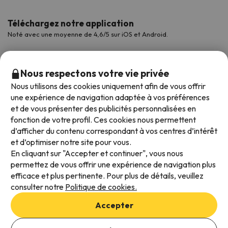
Téléchargez notre application
Noté avec une moyenne de 4,6/5 sur iOS et Android.
Nous respectons votre vie privée
Nous utilisons des cookies uniquement afin de vous offrir
une expérience de navigation adaptée à vos préférences
et de vous présenter des publicités personnalisées en
fonction de votre profil. Ces cookies nous permettent
d’afficher du contenu correspondant à vos centres d’intérêt
et d’optimiser notre site pour vous.
Modes de paiement disponibles
En cliquant sur "Accepter et continuer", vous nous
permettez de vous offrir une expérience de navigation plus
efficace et plus pertinente. Pour plus de détails, veuillez
consulter notre
Politique de cookies.
Conditions générales d'utilisation
Accepter
Protection des données
Ajouter des dates pour vérifier la disponibilité
Politique en matière de cookies