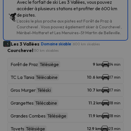
Avec le forfait de ski Les 3 Vallées, vous pouvez
accéder à plusieurs stations et profiter de 600 km
de pistes.
L'accès le plus proche aux pistes est Forêt de Praz à
Courchevel . Vous pouvez également skier à Courchevel ,
Méribel-Mottaret et Les Menuires-St Martin de Belleville.
Les 3 Vallées
Domaine skiable
600 km skiables
Courchevel
150 km skiables
Forêt de Praz
Télésiège
9 km
14 min
TC La Tania
Télécabine
10.6 km
17 min
Gros Murger
Téléski
10.7 km
17 min
Grangettes
Télécabine
11.2 km
18 min
Grandes Combes
Télésiège
11.9 km
18 min
Tovets
Télésiège
12.9 km
23 min