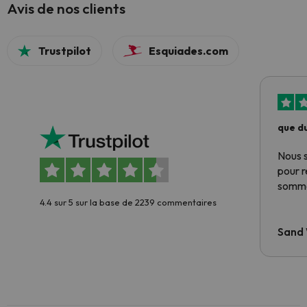
Avis de nos clients
Trustpilot
Esquiades.com
que du
Nous 
pour 
somme
4.4 sur 5 sur la base de 2239 commentaires
Sand