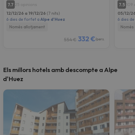
7.7
7.5
25 opinions
109 
12/12/26 a 19/12/26
(7 nits)
05/12/26
6 dies de forfet a
Alpe d'Huez
6 dies de
Només allotjament
Només 
332 €
554 €
/pers.
Els millors hotels amb descompte a Alpe
d'Huez