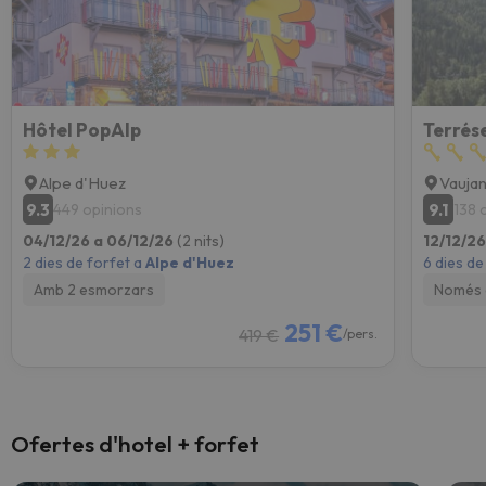
Hôtel PopAlp
Terrés
Alpe d'Huez
Vauja
9.3
9.1
449 opinions
138 
04/12/26 a 06/12/26
(2 nits)
12/12/26
2 dies de forfet a
Alpe d'Huez
6 dies de
Amb 2 esmorzars
Només 
251 €
419 €
/pers.
Ofertes d'hotel + forfet