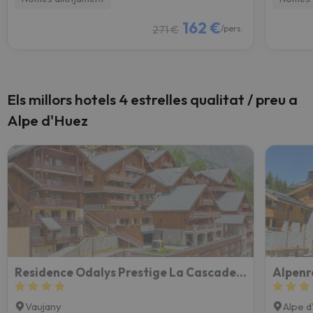
162 €
271 €
/pers.
Els millors hotels 4 estrelles qualitat / preu a
Alpe d'Huez
Residence Odalys Prestige La Cascade - Les Epinettes ( Pueblo Vaujany)
Alpenr
Vaujany
Alpe 