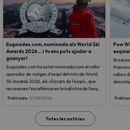
Esquiades.com, nominada als World Ski
Pow We
Awards 2026… i tu ens pots ajudar a
esquia
guanyar!
Busques 
Esquiades.com ha estat nominada com el millor
Frances
operador de viatges d'esquí del món als World
millors 
Ski Awards 2026, els «Òscars de l'esquí», que
descomp
reconeixen l'excel·lència en la indústria de l'esquí.
Vota ara i ajuda'ns a arribar al capdamunt!
Publicada:
07/08/2026
Publica
Totes les notícies