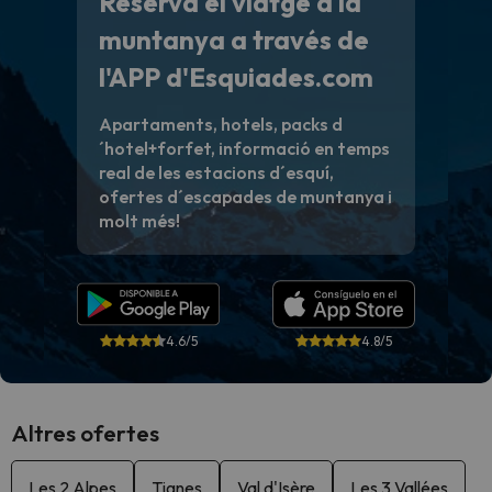
Reserva el viatge a la
muntanya a través de
l'APP d'Esquiades.com
Apartaments, hotels, packs d
´hotel+forfet, informació en temps
real de les estacions d´esquí,
ofertes d´escapades de muntanya i
molt més!
4.6/5
4.8/5
Altres ofertes
Les 2 Alpes
Tignes
Val d'Isère
Les 3 Vallées