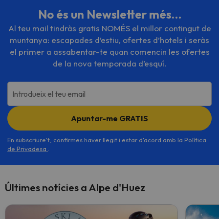
No és un Newsletter més…
Al teu mail tindràs gratis NOMÉS el millor contingut de
muntanya: escapades d’estiu, ofertes d’hotels i seràs
el primer a assabentar-te quan comencin les ofertes
de la nova temporada d’esquí.
Introdueix el teu email
Apuntar-me GRATIS
En subscriure't, confirmes haver llegit i estar d'acord amb la
Política
de Privadesa
.
Últimes notícies a Alpe d'Huez