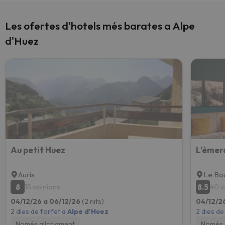
Les ofertes d'hotels més barates a Alpe
d'Huez
Au petit Huez
L'émer
Auris
Le Bo
8
8.5
15 opinions
40 o
04/12/26 a 06/12/26
(2 nits)
04/12/2
2 dies de forfet a
Alpe d'Huez
2 dies de
Només allotjament
Només 