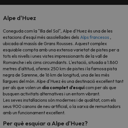
Alpe d'Huez
Coneguda com la "Illa del Sol", Alpe d'Huez és una de les
estacions d'esquí més assolellades dels
Alps francesos
,
ubicada al massís de Grans Rousses. Aquest complex
esquiable compta amb una extensa varietat de pistes per a
tots els nivells i unes vistes impressionants de la vall de
Romanche i els cims circumdants. L'estació, situada a 1.860
metres d'altitud, ofereix 250 km de pistes i la famosa pista
negra de Sarenne, de 16 km de longitud, una de les més
llargues del món. Alpe d'Huez és una destinació excel·lent tant
per als que volen un
dia complet d'esquí
com per als que
busquen activitats alternatives i un entorn vibrant.
Les seves instal·lacions són modernes i de qualitat, com els
seus 900 canons de neu artificial, o la xarxa de remuntadors
amb un funcionament excel·lent.
Per què esquiar a Alpe d'Huez?