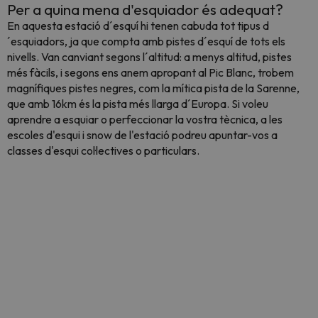
Per a quina mena d'esquiador és adequat?
En aquesta estació d´esquí hi tenen cabuda tot tipus d
´esquiadors, ja que compta amb pistes d´esquí de tots els
nivells. Van canviant segons l´altitud: a menys altitud, pistes
més fàcils, i segons ens anem apropant al Pic Blanc, trobem
magnífiques pistes negres, com la mítica pista de la Sarenne,
que amb 16km és la pista més llarga d´Europa. Si voleu
aprendre a esquiar o perfeccionar la vostra tècnica, a les
escoles d'esqui i snow de l'estació podreu apuntar-vos a
classes d'esqui col·lectives o particulars.