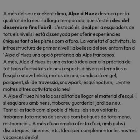
A més del seu excel·lent clima,
Alpe d'Huez
destaca per la
qualitat de la neu i la llarga temporada, que s'estén
des del
desembre fins l'abril
. L'estació és ideal per a esquiadors de
tots els nivells i està dissenyada per oferir experiències
úniques tant a les pistes com a fora. La varietat d´activitats, la
infraestructura de primer nivell i la bellesa del seu entorn fan d
´Alpe d´Huez una opció preferida als Alps francesos.
A més, Alpe d'Huez és una estació ideal per a la pràctica de
tot tipus d'activitats de neu i esports d'hivern alternatius a
l'esquí o snow: heliski, motos de neu, conducció en gel,
parapent, ski de travessia, snowpark, esquí nocturn, ...Entre
moltes altres activitats a la neu!
A Alpe d'Huez hi ha la possibilitat de llogar el material d'esquí. I
si esquiareu amb nens, trobareu guarderia i jardí de neu.
Tant a l'estació com al poble d'Huez i els seus voltants,
trobarem tota mena de serveis com botigues de tota mena,
restauració... A més d'una àmplia oferta d'oci, amb pubs i
discoteques, cinemes, etc. Ideal per complementar les nostres
vacances de ski!