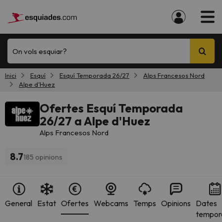
On vols esquiar?
Inici
Esquí
Esquí Temporada 26/27
Alps Francesos Nord
Alpe d'Huez
Ofertes Esquí Temporada
26/27 a Alpe d'Huez
Alps Francesos Nord
8.7
185 opinions
General
Estat
Ofertes
Webcams
Temps
Opinions
Dates
tempor