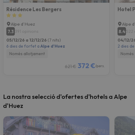
Résidence Les Bergers
Alpe d'Huez
Alpe 
7.3
8.4
391 opinions
522 
05/12/26 a 12/12/26
(7 nits)
04/12/2
6 dies de forfet a
Alpe d'Huez
2 dies de
Només allotjament
Només 
372 €
621 €
/pers.
La nostra selecció d'ofertes d'hotels a Alpe
d'Huez