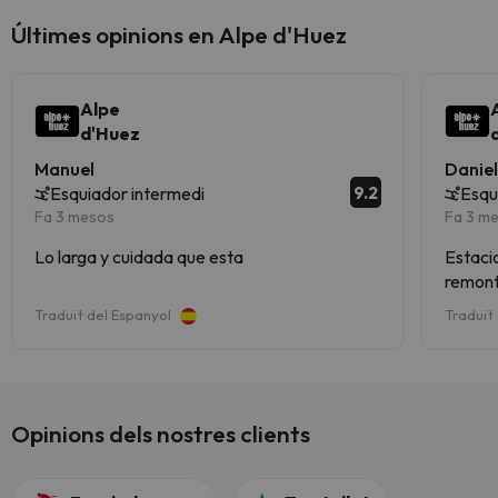
Últimes opinions en Alpe d'Huez
Alpe
d'Huez
Manuel
Danie
9.2
Esquiador intermedi
Esqu
Fa 3 mesos
Fa 3 m
Lo larga y cuidada que esta
Estaci
remont
Traduït del Espanyol
Traduït
Opinions dels nostres clients