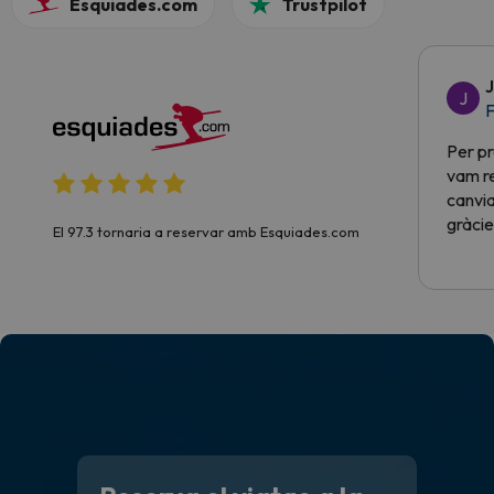
Esquiades.com
Trustpilot
J
J
F
Per pr
vam re
canvia
gràcie
El 97.3 tornaria a reservar amb Esquiades.com