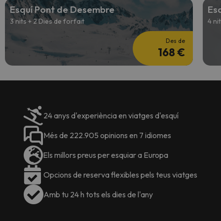
Esquí Pont de Desembre
Es
3 nits + 2 Dies de forfait
4 ni
Des de
168 €
24 anys d'experiència en viatges d'esquí
Més de 222.905 opinions en 7 idiomes
Els millors preus per esquiar a Europa
Opcions de reserva flexibles pels teus viatges
Amb tu 24 h tots els dies de l'any