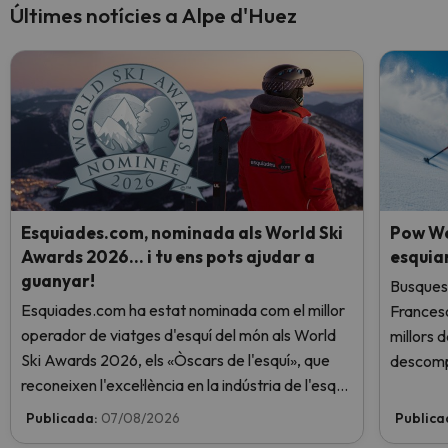
Últimes notícies a Alpe d'Huez
Esquiades.com, nominada als World Ski
Pow We
Awards 2026… i tu ens pots ajudar a
esquia
guanyar!
Busques 
Esquiades.com ha estat nominada com el millor
Frances
operador de viatges d'esquí del món als World
millors 
Ski Awards 2026, els «Òscars de l'esquí», que
descomp
reconeixen l'excel·lència en la indústria de l'esquí.
Vota ara i ajuda'ns a arribar al capdamunt!
Publicada:
07/08/2026
Publica