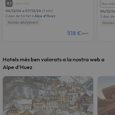
9.1
4 opinions
Nou a E
04/12/26 a 07/12/26
(3 nits)
04/12/2
2 dies de forfet a
Alpe d'Huez
2 dies de
Només allotjament
Només 
518 €
/pers.
Hotels més ben valorats a la nostra web a
Alpe d'Huez