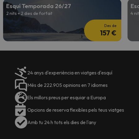
Esquí Temporada 26/27
Es
2 nits + 2 dies de forfait
4 ni
Des de
157 €
24 anys d'experiència en viatges d'esquí
Més de 222.905 opinions en 7 idiomes
Els millors preus per esquiar a Europa
Opcions de reserva flexibles pels teus viatges
Amb tu 24 h tots els dies de l'any