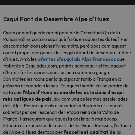
Esquí Pont de Desembre Alpe d'Huez
Quina poquet queda per al pont de la Constitució (o de la
Puríssima)! Encara no saps què faràs en aquestes dates? Per
descomptat, bons plans n'hi ha molts, però pocs com aquest
que et proposem: gaudir de l'esquí al pont de desembre a Alpe
d'Huez. Amb les
ofertes d'esquí als Alps francesos
que
trobaràs a Esquiades.com, podràs aconseguir el teu paquet
d'hotel i forfet a preus que són una autèntica ganga.
Són moltes les raons per la qual posar rumb a França en la
pròxima escapada a la neu. En aquest sentit, cal no perdre de
vista que
l'Alpe d'Huez és una de les estacions d'esquí
més antigues de país,
així com una de les més assolellades
dels Alps. Encara que als esquiadors debutants els sonarà
sobretot per ser l'escenari de l'etapa reina de la Volta de
França, t'assegurem que aquesta destinació mai decep.
Situada a la zona sud de massís de les Grans Rousses, l'estació
de l'Alpe d'Huez destaca per
l'excel·lent qualitat de la