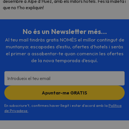
desembre a Alpe d'Huez, amb els millors hotels. Fes la maleta i
que no t'ho expliquin!
No és un Newsletter més…
Al teu mail tindràs gratis NOMÉS el millor contingut de
muntanya: escapades d’estiu, ofertes d’hotels i seràs
el primer a assabentar-te quan comencin les ofertes
de la nova temporada d’esquí.
Introdueix el teu email
Apuntar-me GRATIS
En subscriure't, confirmes haver llegit i estar d'acord amb la
Política
de Privadesa
.