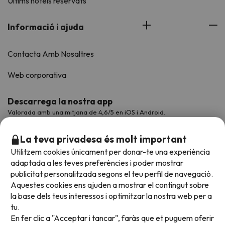
Últims hotels reservats
Informació i ajuda
Contacta Amb Nosaltres
Web corporativa
Descarrega la nostra app
Valorada amb una mitjana de 4,6/5 en iOS i Android.
La teva privadesa és molt important
Utilitzem cookies únicament per donar-te una experiència
adaptada a les teves preferències i poder mostrar
publicitat personalitzada segons el teu perfil de navegació.
Aquestes cookies ens ajuden a mostrar el contingut sobre
la base dels teus interessos i optimitzar la nostra web per a
tu.
En fer clic a "Acceptar i tancar", faràs que et puguem oferir
Acceptem