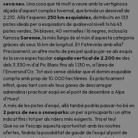
seva neu.
Una cosa que té molt a veure amb la vertiginosa
alçada d'aquest complex hivernal, que brinda un desnivell de
2.210. Allà t'esperen
250 km esquiables,
distribuïts en 133
pistes ideals per a esquiadors de qualsevol nivell: hi ha 43
pistes verdes, 34 blaves, 40 vermelles i 16 negres, inclosa la
famosa
Sarenne,
la més llarga de el món d'aquesta categoria
gràcies als seus 16 km de longitud. Et t'atreviràs amb ella?
Precisament, un altre motiu de pes pel qual pujar-se als esquís
és la seva espectacular
caiguda vertical de 2.200 m:
des
dels 3.330 m d'al Pic Blanc fins als 1.130 m, a l'àrea de
l'Enversind'Oz. Tot això sense oblidar que el domini esquiable
compta amb prop de 10.000 hectàrees. És pràcticament
infinit, quasi tant com els teus ganes de descarregar
adrenalina i practicar esquí en el pont de desembre a Alpe
d'Huez!
A més de les pistes d'esquí, allà també podràs passar-ho bé en
2 parcs de neu o
snowparks:
un per a principiants i un altre
indicat fins i tot per als
riders
més exigents. Tria el teu!
Que no se t'escapi aquesta oportunitat: amb les nostres
ofertes, tindràs la possibilitat de gaudir de l'esquí al pont de