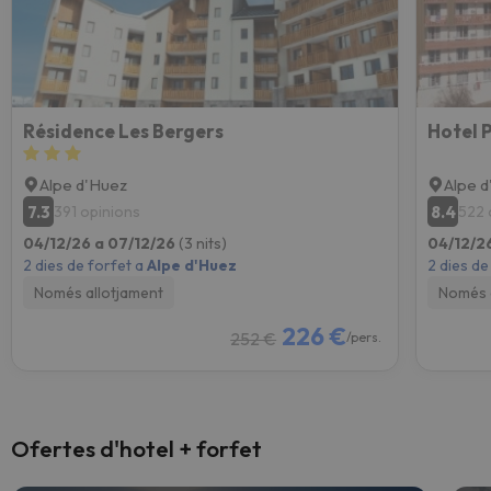
Résidence Les Bergers
Alpe d'Huez
Alpe 
7.3
8.4
391 opinions
522 
04/12/26 a 07/12/26
(3 nits)
04/12/2
2 dies de forfet a
Alpe d'Huez
2 dies de
Només allotjament
Només 
226 €
252 €
/pers.
Ofertes d'hotel + forfet