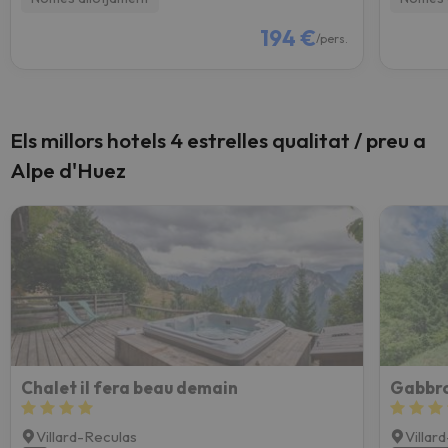
194 €
/pers.
Els millors hotels 4 estrelles qualitat / preu a
Alpe d'Huez
Chalet il fera beau demain
Gabbro
Villard-Reculas
Villar