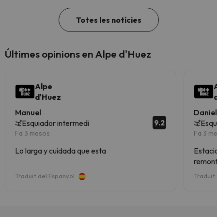
Totes les notícies
Últimes opinions en Alpe d'Huez
Alpe
d'Huez
Manuel
Danie
9.2
Esquiador intermedi
Esqu
Fa 3 mesos
Fa 3 m
Lo larga y cuidada que esta
Estaci
remont
Traduït del Espanyol
Traduït