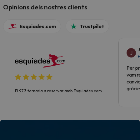
Opinions dels nostres clients
Esquiades.com
Trustpilot
J
J
F
Per pr
vam re
canvia
gràcie
El 97.3 tornaria a reservar amb Esquiades.com