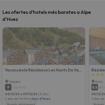
Les ofertes d'hotels més barates a Alpe
d'Huez
Vacancéole Résidence Les Hauts De Vaujany
Vaujany
Auris
9
8.5
1 opinions
543 
06/12/26 a 09/12/26
(3 nits)
06/12/2
2 dies de forfet a
Alpe d'Huez
2 dies de
Només allotjament
Només 