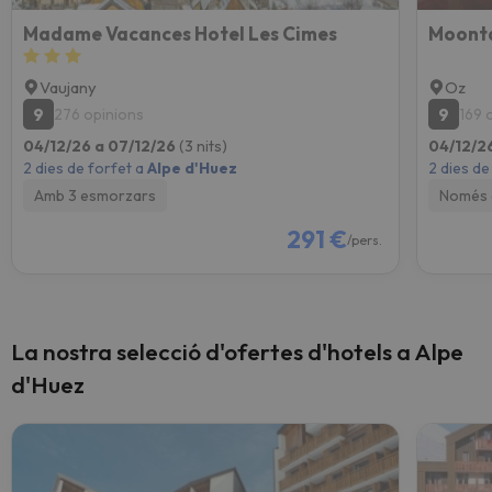
Madame Vacances Hotel Les Cimes
Moonta
Vaujany
Oz
9
9
276 opinions
169 
04/12/26 a 07/12/26
(3 nits)
04/12/2
2 dies de forfet a
Alpe d'Huez
2 dies de
Amb 3 esmorzars
Només 
291 €
/pers.
La nostra selecció d'ofertes d'hotels a Alpe
d'Huez