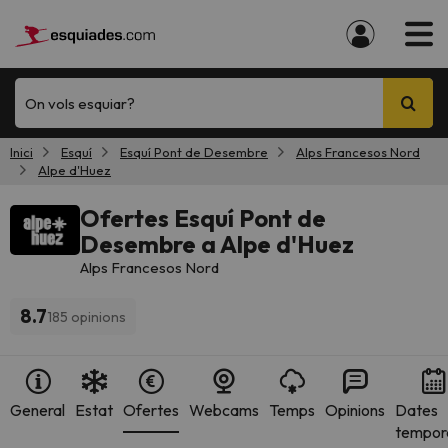
On vols esquiar?
Inici
Esquí
Esquí Pont de Desembre
Alps Francesos Nord
Alpe d'Huez
Ofertes Esquí Pont de
Desembre a Alpe d'Huez
Alps Francesos Nord
8.7
185 opinions
General
Estat
Ofertes
Webcams
Temps
Opinions
Dates
tempor