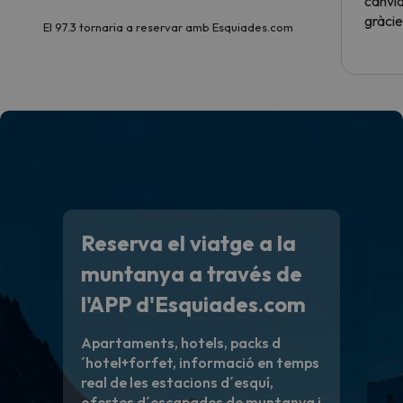
canvia
gràcie
El 97.3 tornaria a reservar amb Esquiades.com
Reserva el viatge a la
muntanya a través de
l'APP d'Esquiades.com
Apartaments, hotels, packs d
´hotel+forfet, informació en temps
real de les estacions d´esquí,
ofertes d´escapades de muntanya i