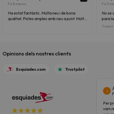
Fa 8 mesos
Fa 3 m
Ha estat fantàstic. Molta neu i de bona
No se c
qualitat. Pistes amples amb neu a punt. Molt
para l
bé assenyalat tot. La part de la glacera
cualqui
Traduït
especial.
Profeso
identif
Opinions dels nostres clients
Esquiades.com
Trustpilot
J
J
F
Per pr
vam re