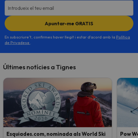
Introdueix el teu email
Apuntar-me GRATIS
En subscriure't, confirmes haver llegit i estar d'acord amb la
Política
de Privadesa
.
Últimes notícies a Tignes
Esquiades.com, nominada als World Ski
Pow We