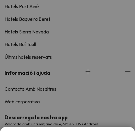
Hotels Port Ainé
Hotels Baqueira Beret
Hotels Sierra Nevada
Hotels Boí Taüll
Últims hotels reservats
Informació i ajuda
Contacta Amb Nosaltres
Web corporativa
Descarrega la nostra app
Valorada amb una mitjana de 4,6/5 en iOS i Android.