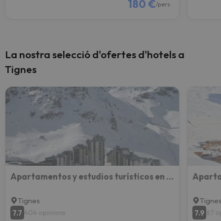
180 €
/pers.
La nostra selecció d'ofertes d'hotels a
Tignes
Apartamentos y estudios turísticos en Val Claret (Tignes)
Tignes
Tigne
7.7
7.9
404 opinions
67 o