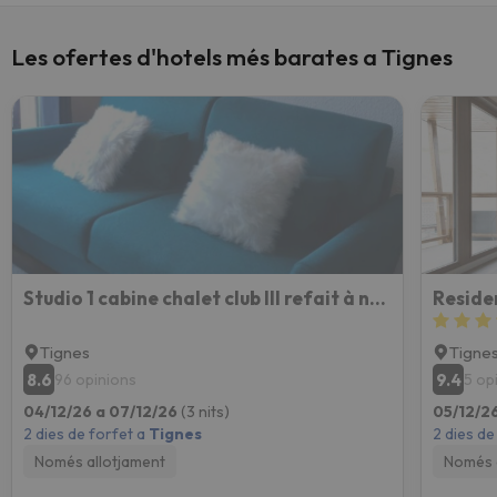
Les ofertes d'hotels més barates a Tignes
Studio 1 cabine chalet club III refait à neuf
Reside
Tignes
Tigne
8.6
9.4
96 opinions
5 op
04/12/26 a 07/12/26
(3 nits)
05/12/2
2 dies de forfet a
Tignes
2 dies de
Només allotjament
Només 