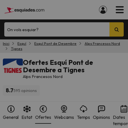
On vols esquiar?
Inici
Esquí
Esquí Pont de Desembre
Alps Francesos Nord
Tignes
Ofertes Esquí Pont de
Desembre a Tignes
Alps Francesos Nord
8.7
595 opinions
General
Estat
Ofertes
Webcams
Temps
Opinions
Dates
tempor