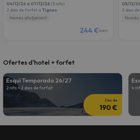
04/12/26 a 07/12/26
(3 nits)
05/12/2
2 dies de forfet a
Tignes
2 dies de
Només allotjament
Només 
244 €
/pers.
Ofertes d'hotel + forfet
Esquí Temporada 26/27
Es
2 nits + 2 dies de forfait
4 ni
Des de
190 €