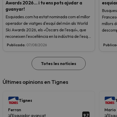
Awards 2026… i tu ens pots ajudar a
esquia
guanyar!
Busques 
Esquiades.com ha estat nominada com el millor
Frances
operador de viatges d'esquí del món als World
millors 
Ski Awards 2026, els «Òscars de l'esquí», que
descomp
reconeixen l'excel·lència en la indústria de l'esquí.
Vota ara i ajuda'ns a arribar al capdamunt!
Publicada:
07/08/2026
Publica
Totes les notícies
Últimes opinions en Tignes
Tignes
Ferran
Mario
9.7
Esquiador avançat
Esqu