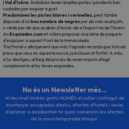
i Val d'Isère.
Ambdues tenen àmplies pistes i pendents ben
cuidades per esquiar a gust.
Predominen les pistes blaves i
vermelles,
però també
disposen d'un
bon nombre de negres
per als més avançats,
o verds per als que acaben d'iniciar-de a l'esport rei de l'hivern.
An
Esquiades.com
et volem proposar una sèrie de paquets
d'esquí per a aquest Pont de la Immaculada.
Tria l'hotel o allotjament que més t'agradi i recorda que tots els
preus que veus en aquesta secció ja inclouen el forfet. A més,
si ho desitges, al llarg del procés de reserva pots afegir
complements al les teves esquiades.
No és un Newsletter més…
Al teu mail tindràs gratis NOMÉS el millor contingut de
muntanya: escapades d’estiu, ofertes d’hotels i seràs
el primer a assabentar-te quan comencin les ofertes
de la nova temporada d’esquí.