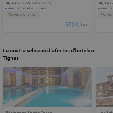
18/03/27 a 22/03/27
(4 nits)
18/03/2
4 dies de forfet a
Tignes
4 dies de
Només allotjament
Només 
572 €
/pers.
La nostra selecció d'ofertes d'hotels a
Tignes
Résidence Santa Terra
Les Su