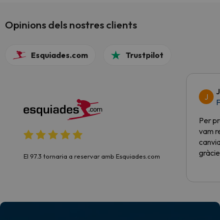
Opinions dels nostres clients
Esquiades.com
Trustpilot
J
J
F
Per pr
vam re
canvia
gràcie
El 97.3 tornaria a reservar amb Esquiades.com