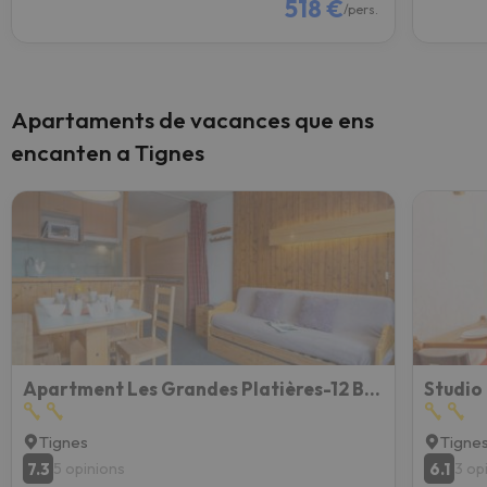
518 €
/pers.
Apartaments de vacances que ens
encanten a Tignes
Apartment Les Grandes Platières-12 By Interhome
Studio
Tignes
Tigne
7.3
6.1
5 opinions
3 op