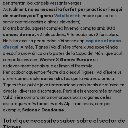
per aterrar i baixar pels vessants verges.
Actualment,
no es necessita forfet per practicar l'esquí
de muntanya a Tignes i
Val d'Isère
(sempre que no facis
servir cap telecadira o altres elevadors).
D'altra banda, aquest complex hivernal compta amb
800
canons de neu
, 42 telecadires, 9 telecabines i 2 funiculars.
No hi ha excusa per quedar-s'hi sense cap
cap de setmana
d'esquí
. A més, Tignes i Val d'Isère ofereix una experiència
d'esquí o snow única amb pistes de la Copa del Món i que acull
competicions com
Winter X Games Europe
un
esdeveniment per als que estimen el freestyle.
Per acabar aquest perfecte dia d'esquí Tignes i Val d'Isère us
ofereix un increïble
après-ski.
I és que la vida nocturna a
Tignes té un públic jove i internacional amb locals de música en
directe i diverses discoteques. Però si ets encara més animat
Val d'Isère compta amb nombrosos bars i algunes de les
discoteques més famoses dels Alps francesos, com per
exemple,
Saloon
o
Doudoune
.
Tot el que necessites saber sobre el sector de
Tignes