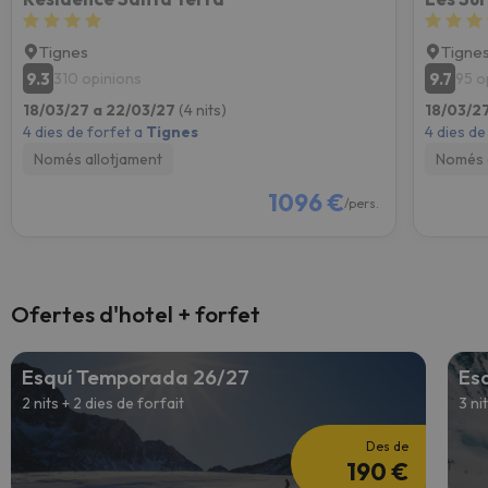
Tignes
Tigne
9.3
9.7
310 opinions
95 o
18/03/27 a 22/03/27
(4 nits)
18/03/2
4 dies de forfet a
Tignes
4 dies de
Només allotjament
Només 
1096 €
/pers.
Ofertes d'hotel + forfet
Esquí Temporada 26/27
Es
2 nits + 2 dies de forfait
3 ni
Des de
190 €