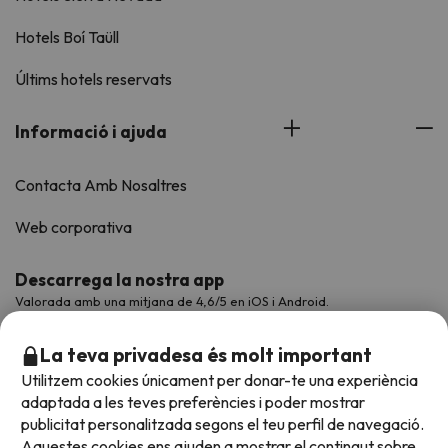
Hotels Boí Taüll
Últims hotels reservats
Informació i ajuda
Contacta Amb Nosaltres
Web corporativa
Descarrega la nostra app
Valorada amb una mitjana de 4,6/5 en iOS i Android.
La teva privadesa és molt important
Utilitzem cookies únicament per donar-te una experiència
adaptada a les teves preferències i poder mostrar
publicitat personalitzada segons el teu perfil de navegació.
Aquestes cookies ens ajuden a mostrar el contingut sobre