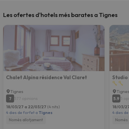
Les ofertes d'hotels més barates a Tignes
Chalet Alpina résidence Val Claret
Studio
Tignes
Tigne
7
5.9
577 opinions
5 op
18/03/27 a 22/03/27
(4 nits)
18/03/2
4 dies de forfet a
Tignes
4 dies de
Només allotjament
Només 