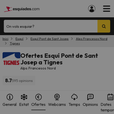
On vols esquiar?
Inici
Esquí
Esquí Pont de Sant Josep
Alps Francesos Nord
Tignes
Ofertes Esquí Pont de Sant
Josep a Tignes
Alps Francesos Nord
8.7
595 opinions
General
Estat
Ofertes
Webcams
Temps
Opinions
Dates
tempor