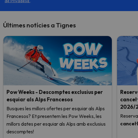
de Privadesa
.
Últimes notícies a Tignes
Pow Weeks - Descomptes exclusius per
Reserv
esquiar als Alps Francesos
cancel·
2026/2
Busques les millors ofertes per esquiar als Alps
Reserva
Francesos? Et presentem les Pow Weeks, les
cancel·
millors dates per esquiar als Alps amb exclusius
descomptes!