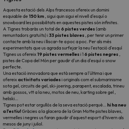
Aquesta estació dels Alps francesos ofereix un domini
esquiable de
150 km
, sigui quin sigui el nivell d'esquí o
snowboard les possibilitats en aquestes pistes són infinites.
A Tignes trobaràs un total de
6 pistes verdes
(amb
remuntadors gratuïts) i
33 pistes blaves
, per tenir un primer
contacte amb la neu i lliscar-te a poc a poc. Per als més
experimentats que us agrada surfejar la neu l'estació d'esquí
Tignes us ofereix
19 pistes vermelles
i 1
6 pistes negres
,
pistes de Copa del Món per gaudir d'un dia d'esquí o snow
perfecte.
Una estació innovadora que està sempre a l'última i que
ofereix
activitats variades
i originals com el submarinisme
sota gel, circuits de gel, ski-joering, parapent, escalada, trineu
amb gossos, vtt a la neu, motos de neu, karting sobre gel ,
heliski…
Tignes pot estar orgullós de la seva estació perquè...
hi ha neu
a l'estiu!
Gràcies a la glacera de la Gran Motte pistes blaves,
vermelles i negres us faran gaudir d'aquest esport d'hivern als
mesos de juny i juliol.