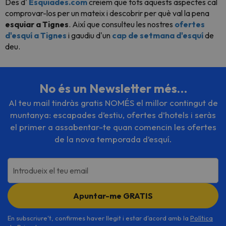
Des d'
Esquiades.com
creiem que tots aquests aspectes cal
comprovar-los per un mateix i descobrir per què val la pena
esquiar a Tignes
. Així que consulteu les nostres
ofertes
d'esquí a Tignes
i gaudiu d'un
cap de setmana d'esquí
de
deu.
No és un Newsletter més…
Al teu mail tindràs gratis NOMÉS el millor contingut de
muntanya: escapades d’estiu, ofertes d’hotels i seràs
el primer a assabentar-te quan comencin les ofertes
de la nova temporada d’esquí.
Introdueix el teu email
Apuntar-me GRATIS
En subscriure't, confirmes haver llegit i estar d'acord amb la
Política