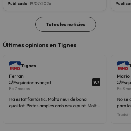
Publicada:
19/07/2026
Publica
Totes les notícies
Últimes opinions en Tignes
Tignes
Ferran
Mario
9.7
Esquiador avançat
Esqu
Fa 7 mesos
Fa 3 m
Ha estat fantàstic. Molta neu i de bona
No se c
qualitat. Pistes amples amb neu a punt. Molt
para l
bé assenyalat tot. La part de la glacera
cualqui
Traduït
especial.
Profeso
identif