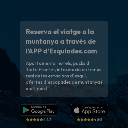
Reserva el viatge a la
muntanya a través de
l'APP d'Esquiades.com
Apartaments, hotels, packs d
´hotel+forfet, informació en temps
real de les estacions d´esquí,
ofertes d´escapades de muntanya i
molt més!
4.6/5
4.8/5