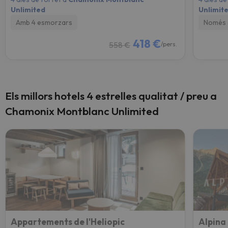
Unlimited
Unlimit
Amb 4 esmorzars
Només 
418 €
558 €
/pers.
Els millors hotels 4 estrelles qualitat / preu a
Chamonix Montblanc Unlimited
Appartements de l'Heliopic
Alpina 