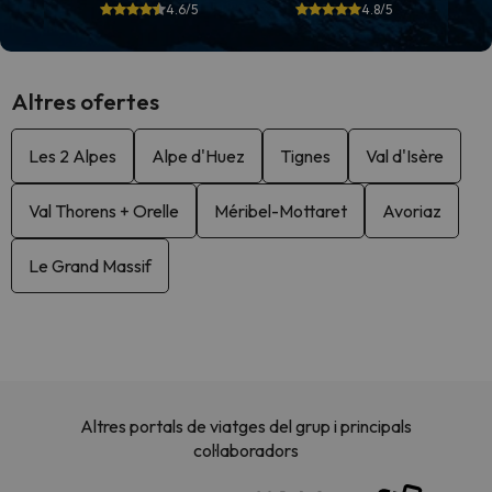
4.6/5
4.8/5
Altres ofertes
Les 2 Alpes
Alpe d'Huez
Tignes
Val d'Isère
Val Thorens + Orelle
Méribel-Mottaret
Avoriaz
Le Grand Massif
Altres portals de viatges del grup i principals
col·laboradors