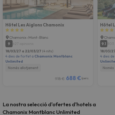
Hôtel Les Aiglons Chamonix
Hôtel 
Chamonix-Mont-Blanc
Chamo
9
9.1
627 opinions
803 
18/03/27 a 22/03/27
(4 nits)
18/03/2
4 dies de forfet a
Chamonix Montblanc
4 dies de
Unlimited
Unlimit
Només allotjament
Només 
688 €
918 €
/pers.
La nostra selecció d'ofertes d'hotels a
Chamonix Montblanc Unlimited