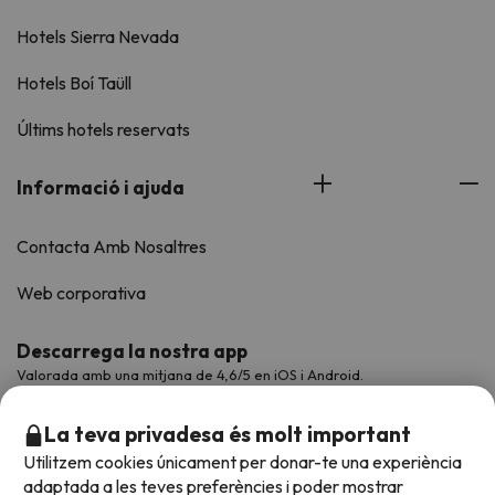
Hotels Sierra Nevada
Hotels Boí Taüll
Últims hotels reservats
Informació i ajuda
Contacta Amb Nosaltres
Web corporativa
Descarrega la nostra app
Valorada amb una mitjana de 4,6/5 en iOS i Android.
La teva privadesa és molt important
Utilitzem cookies únicament per donar-te una experiència
adaptada a les teves preferències i poder mostrar