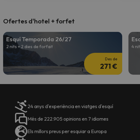
Ofertes d'hotel + forfet
Esquí Temporada 26/27
Es
2 nits + 2 dies de forfait
4 ni
Des de
271 €
24 anys d'experiència en viatges d'esquí
Més de 222.905 opinions en 7 idiomes
Els millors preus per esquiar a Europa