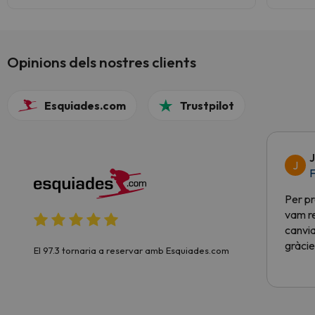
transporte. A qualidade dos meios
mecânicos, a vista sobre o Monte Branco de
várias perspetivas (estâncias) e o ambiente
das várias estâncias faz deste destino um
Opinions dels nostres clients
combo bastante bom.
Esquiades.com
Trustpilot
J
J
F
Per pr
vam re
canvia
gràcie
El 97.3 tornaria a reservar amb Esquiades.com