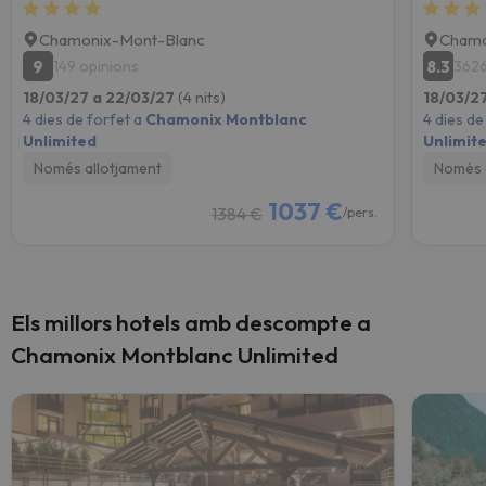
Chamonix-Mont-Blanc
Chamo
9
8.3
149 opinions
3626
18/03/27 a 22/03/27
(4 nits)
18/03/2
4 dies de forfet a
Chamonix Montblanc
4 dies de
Unlimited
Unlimit
Només allotjament
Només 
1037 €
1384 €
/pers.
Els millors hotels amb descompte a
Chamonix Montblanc Unlimited