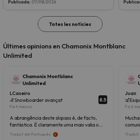
Publicada:
07/08/2026
Publica
Totes les notícies
Últimes opinions en Chamonix Montblanc
Unlimited
Chamonix Montblanc
Unlimited
LCaseiro
Juan
8.5
Snowboarder avançat
Esqu
Fa 4 mesos
Fa 6 m
A abrangência deste skipass é, de facto,
Muchas
fantástica. É claramente uma mais valia o
comuni
facto de dar acesso a Courmayeur e a
Traduït del Portuguès
Traduït
Megève, apesar de alguma custo extra de