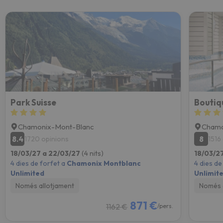
Park Suisse
Boutiq
Chamonix-Mont-Blanc
Chamo
8.4
8
1720 opinions
1516
18/03/27 a 22/03/27
(4 nits)
18/03/2
4 dies de forfet a
Chamonix Montblanc
4 dies de
Unlimited
Unlimit
Només allotjament
Només 
871 €
1162 €
/pers.