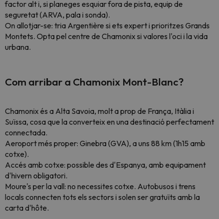
factor alt i, si planeges esquiar fora de pista, equip de
seguretat (ARVA, pala i sonda).
On allotjar-se: tria Argentière si ets expert i prioritzes Grands
Montets. Opta pel centre de Chamonix si valores l'oci i la vida
urbana.
Com arribar a Chamonix Mont-Blanc?
Chamonix és a Alta Savoia, molt a prop de França, Itàlia i
Suïssa, cosa que la converteix en una destinació perfectament
connectada.
Aeroport més proper: Ginebra (GVA), a uns 88 km (1h15 amb
cotxe).
Accés amb cotxe: possible des d'Espanya, amb equipament
d'hivern obligatori.
Moure's per la vall: no necessites cotxe. Autobusos i trens
locals connecten tots els sectors i solen ser gratuïts amb la
carta d'hôte.