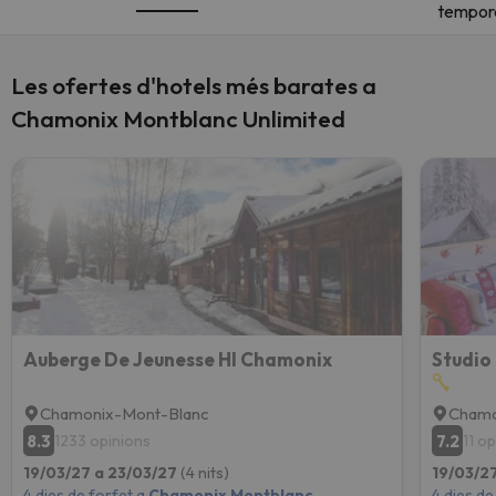
tempor
Les ofertes d'hotels més barates a
Chamonix Montblanc Unlimited
Auberge De Jeunesse HI Chamonix
Chamonix-Mont-Blanc
Chamo
8.3
7.2
1233 opinions
11 o
19/03/27 a 23/03/27
(4 nits)
19/03/2
4 dies de forfet a
Chamonix Montblanc
4 dies de