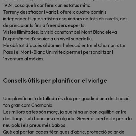
1924, cosa que li confereix un estatus mític.
Terreny desafiador i variat: ofereix quatre dominis
independents que satisfan esquiadors de tots els nivells, des
de principiants fins a freeriders experts.
Vistes il·limitades: la visió constant del Mont Blanc eleva
l'experiència d'esquiar a un nivell superlatiu.
Flexibilitat d´accés al domini: l´elecció entre el Chamonix Le
Pass i el Mont-Blanc Unlimited permet personalitzar l
´aventura al màxim.
Consells útils per planificar el viatge
Una planificació detallada és clau per gaudir d'una destinació
tan gran com Chamonix.
Les millors dates són març, ja que hi ha un bon equilibri entre
dies llargs, sol i bona neu en alçada. Gener és perfecte per a la
neu pols i els preus més baixos.
Què cal portar: capes tècniques d'abric, protecció solar de