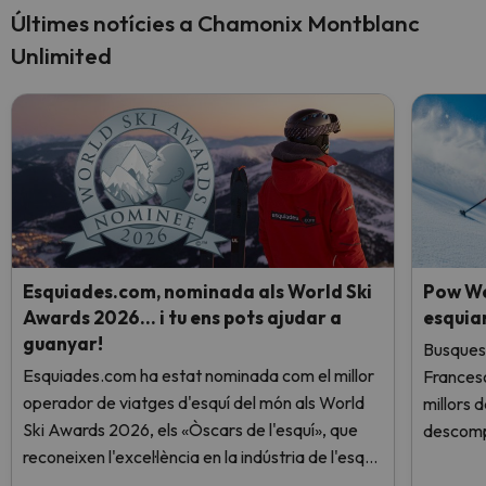
Últimes notícies a Chamonix Montblanc
Unlimited
Esquiades.com, nominada als World Ski
Pow We
Awards 2026… i tu ens pots ajudar a
esquia
guanyar!
Busques 
Esquiades.com ha estat nominada com el millor
Frances
operador de viatges d'esquí del món als World
millors 
Ski Awards 2026, els «Òscars de l'esquí», que
descomp
reconeixen l'excel·lència en la indústria de l'esquí.
Vota ara i ajuda'ns a arribar al capdamunt!