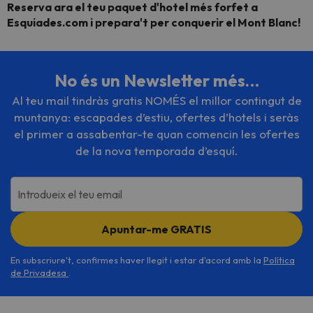
Reserva ara el teu paquet d'hotel més forfet a
Esquiades.com i prepara't per conquerir el Mont Blanc!
No és un Newsletter més…
Al teu mail tindràs gratis NOMÉS el millor contingut de
muntanya: escapades d’estiu, ofertes d’hotels i seràs
el primer a assabentar-te quan comencin les ofertes
de la nova temporada d’esquí.
Introdueix el teu email
Apuntar-me GRATIS
En subscriure't, confirmes haver llegit i estar d'acord amb la
Política
de Privadesa
.