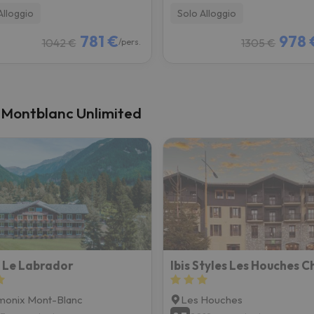
Alloggio
Solo Alloggio
781 €
978 
1042 €
1305 €
/pers.
ix Montblanc Unlimited
 Le Labrador
monix Mont-Blanc
Les Houches