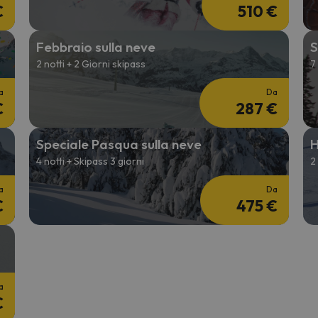
€
510 €
Febbraio sulla neve
S
2 notti + 2 Giorni skipass
7
a
Da
€
287 €
Speciale Pasqua sulla neve
H
4 notti + Skipass 3 giorni
2
a
Da
€
475 €
a
€