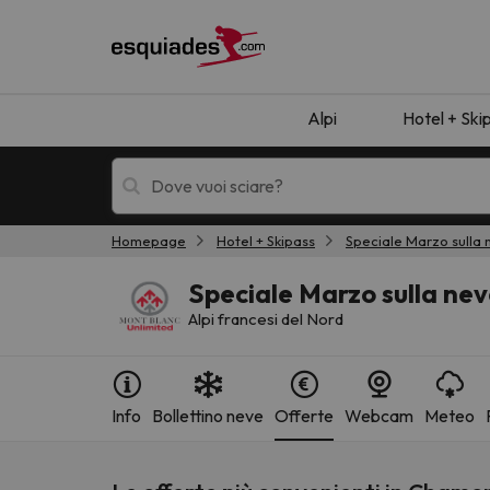
Alpi
Hotel + Ski
Homepage
Hotel + Skipass
Speciale Marzo sulla 
Hotel + skipass
Hotel di montagn
Speciale Marzo sulla ne
Alpi francesi del Nord
Info
Bollettino neve
Offerte
Webcam
Meteo
Ops, non abbiamo trovato alcun risultato corr