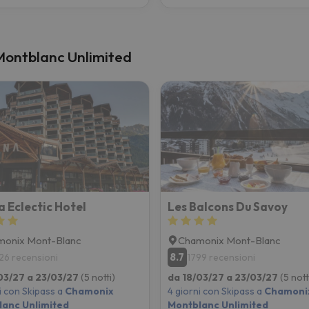
x Montblanc Unlimited
a Eclectic Hotel
Les Balcons Du Savoy
monix Mont-Blanc
Chamonix Mont-Blanc
8.7
26 recensioni
1799 recensioni
03/27 a 23/03/27
(5 notti)
da 18/03/27 a 23/03/27
(5 nott
i con Skipass a
Chamonix
4 giorni con Skipass a
Chamoni
anc Unlimited
Montblanc Unlimited