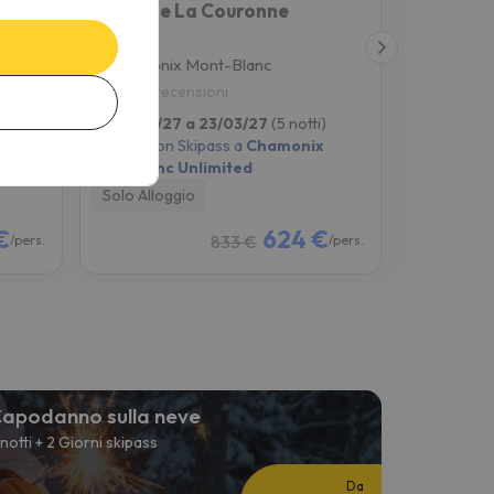
Hôtel De La Couronne
Chamonix Mont-Blanc
Chamoni
9.3
9.4
405 recensioni
66 rece
i)
da 18/03/27 a 23/03/27
(5 notti)
da 18/03/2
x
4 giorni con Skipass a
Chamonix
4 giorni co
Montblanc Unlimited
Montblanc
Solo Alloggio
Solo Allog
€
624 €
833 €
/pers.
/pers.
apodanno sulla neve
 notti + 2 Giorni skipass
Da