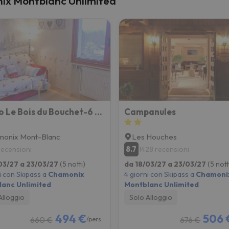
nix Montblanc Unlimited
la strada. Non appena troverà la bussola, tornerà.
Studio Le Bois du Bouchet-6 by Interhome
Campanules
monix Mont-Blanc
Les Houches
8.7
 recensioni
1428 recensioni
03/27 a 23/03/27
(5 notti)
da 18/03/27 a 23/03/27
(5 nott
i con Skipass a
Chamonix
4 giorni con Skipass a
Chamoni
anc Unlimited
Montblanc Unlimited
Alloggio
Solo Alloggio
494 €
506 
660 €
676 €
/pers.