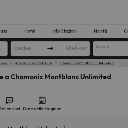
pass
Hotel
Info Stazioni
Novità
G
2 adulti
Check-in
Check-out
neve
Alpi francesi del Nord
Chamonix Montblanc Unlimited
a
ve a Chamonix Montblanc Unlimited
Recensioni
Date della stagione
ispondente alla sua ricerca. Provare a modificare la destinazione.