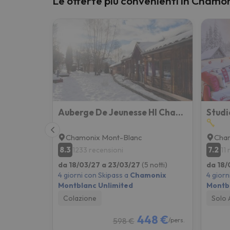
Le offerte più convenienti in Chamo
Sembra che il nostro ricercatore abbia perso 
Auberge De Jeunesse HI Chamonix
Chamonix Mont-Blanc
Cha
8.3
7.2
1233 recensioni
11
da 18/03/27 a 23/03/27
(5 notti)
da 18/
4 giorni con Skipass a
Chamonix
4 giorn
Montblanc Unlimited
Montbl
Colazione
Solo 
448 €
598 €
/pers.