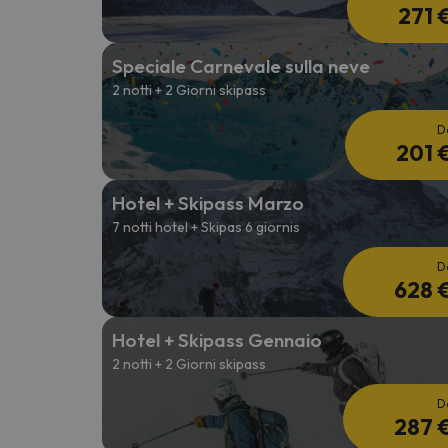
271 
Speciale Carnevale sulla neve
2 notti + 2 Giorni skipass
D
201 
Hotel + Skipass Marzo
7 notti hotel + Skipas 6 giornis
D
628 
Hotel + Skipass Gennaio
2 notti + 2 Giorni skipass
D
287 