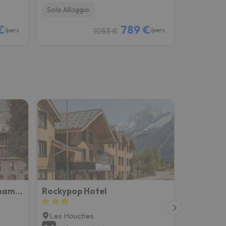
Solo Alloggio
Solo Allog
€
789 €
1053 €
/pers.
/pers.
Ibis Styles Les Houches Chamonix
Rockypop Hotel
Heliopic 
Les Houches
Chamoni