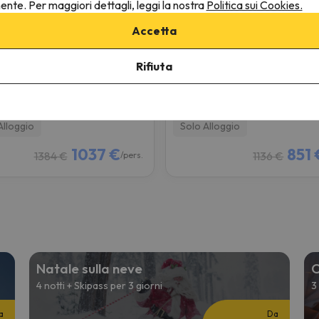
nente. Per maggiori dettagli, leggi la nostra
Politica sui Cookies.
que Hôtel Le Morgane
Résidence Odalys Isatis
Accetta
monix Mont-Blanc
Chamonix Mont-Blanc
8.6
16 recensioni
1662 recensioni
Rifiuta
03/27 a 23/03/27
(5 notti)
da 18/03/27 a 23/03/27
(5 nott
i con Skipass a
Chamonix
4 giorni con Skipass a
Chamoni
anc Unlimited
Montblanc Unlimited
Alloggio
Solo Alloggio
1037 €
851 
1384 €
1136 €
/pers.
Natale sulla neve
C
4 notti + Skipass per 3 giorni
3
a
Da