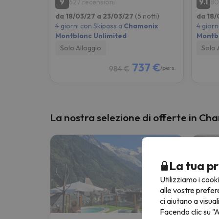
9
9.1
627 recensioni
80
da 18/03/27 a 23/03/27
(5 notti)
da 18/
4 giorni con Skipass a
Chamonix
4 giorn
Montblanc Unlimited
Montbl
Solo Alloggio
Solo 
737 €
984 €
/pers.
La nostra selezione di offerte in C
La tua pr
Utilizziamo i cook
alle vostre prefer
ci aiutano a visual
Facendo clic su "A