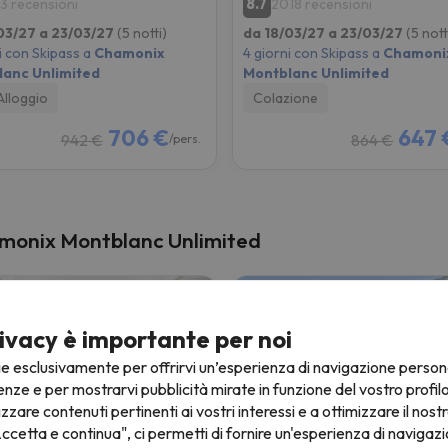
8.7
3 recensioni
2018 recensioni
03/27 a 23/03/27
(5 notti)
da 18/03/27 a 23/03/27
(5 nott
i con Skipass a
Chamonix
4 giorni con Skipass a
Chamoni
anc Unlimited
Montblanc Unlimited
Alloggio
Colazione
706 €
647 
942 €
864 €
/pers.
hamonix Montblanc Unlimited
ivacy è importante per noi
ie esclusivamente per offrirvi un’esperienza di navigazione person
enze e per mostrarvi pubblicità mirate in funzione del vostro profil
izzare contenuti pertinenti ai vostri interessi e a ottimizzare il nostr
ccetta e continua", ci permetti di fornire un'esperienza di navigazi