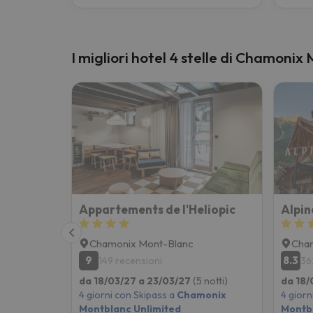
I migliori hotel 4 stelle di Chamoni
Appartements de l'Heliopic
Alpin
Chamonix Mont-Blanc
Cha
9
8.3
149 recensioni
36
da 18/03/27 a 23/03/27
(5 notti)
da 18/
4 giorni con Skipass a
Chamonix
4 giorn
Montblanc Unlimited
Montbl