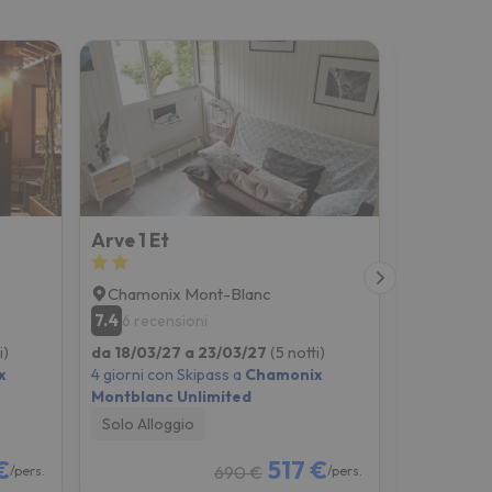
Arve 1 Et
Chamonix Mont-Blanc
Les Hou
7.4
8.9
6 recensioni
26 rece
i)
da 18/03/27 a 23/03/27
(5 notti)
da 18/03/2
x
4 giorni con Skipass a
Chamonix
4 giorni co
Montblanc Unlimited
Montblanc
Solo Alloggio
Solo Allog
€
517 €
690 €
/pers.
/pers.