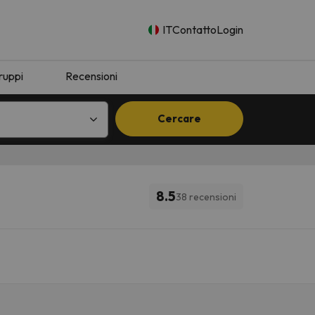
IT
Contatto
Login
ruppi
Recensioni
Cercare
8.5
38 recensioni