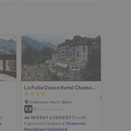
La Folie Douce Hotel Chamonix
Lykke Hô
Chamonix Mont-Blanc
Chamoni
8.8
8.9
3622 recensioni
2786 re
i)
da 18/03/27 a 23/03/27
(5 notti)
da 18/03/2
x
4 giorni con Skipass a
Chamonix
4 giorni co
Montblanc Unlimited
Montblanc