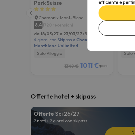
efficiente e perti
Park Suisse
Bouti
Chamonix Mont-Blanc
Cha
8.4
8
1720 recensioni
15
da 18/03/27 a 23/03/27
(5 notti)
da 18/
4 giorni con Skipass a
Chamonix
4 giorn
Montblanc Unlimited
Montbl
Solo Alloggio
Solo 
1011 €
1349 €
/pers.
Offerte hotel + skipass
Offerte Sci 26/27
2 notti + 2 giorni con skipass
D