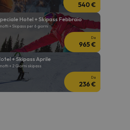
540 €
peciale Hotel + Skipass Febbraio
 notti + Skipass per 6 giorni
Da
965 €
otel + Skipass Aprile
 notti + 2 Giorni skipass
Da
236 €