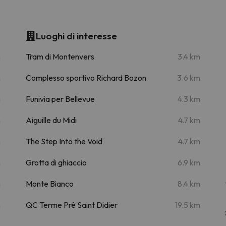
Luoghi di interesse
m
Tram di Montenvers
3.4 km
m
Complesso sportivo Richard Bozon
3.6 km
m
Funivia per Bellevue
4.3 km
m
Aiguille du Midi
4.7 km
m
The Step Into the Void
4.7 km
m
Grotta di ghiaccio
6.9 km
m
Monte Bianco
8.4 km
m
QC Terme Pré Saint Didier
19.5 km