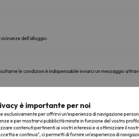
vicinanze dell'alloggio.
ultarne le condizioni è indispensabile inviarci un messaggio attrav
ine
ivacy è importante per noi
ie esclusivamente per offrirvi un’esperienza di navigazione person
enze e per mostrarvi pubblicità mirate in funzione del vostro profil
ed puoi accedere a diverse località sciistiche e goderti 494 km di
izzare contenuti pertinenti ai vostri interessi e a ottimizzare il nostr
Aiguille a Chamonix Le Pass. Puoi sciare anche a Chamonix Le Pass, Bréve
ccetta e continua", ci permetti di fornire un'esperienza di navigazi
 Les Autannes – Vallorcine / Le Tour e Megève / Saint-Gervais.