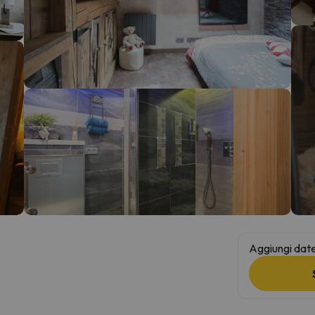
la strada. Non appena troverà la bussola, tornerà.
Aggiungi date 