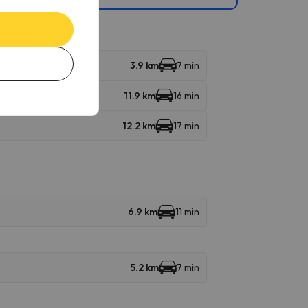
3.9 km
7 min
11.9 km
16 min
12.2 km
17 min
6.9 km
11 min
5.2 km
7 min