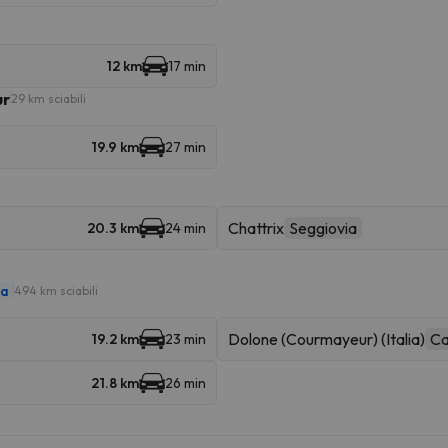
12 km
17 min
ur
29 km sciabili
19.9 km
27 min
Chattrix
Seggiovia
20.3 km
24 min
ca
494 km sciabili
Dolone (Courmayeur) (Italia)
Ca
19.2 km
23 min
21.8 km
26 min