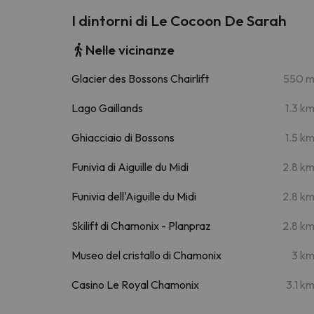
I dintorni di Le Cocoon De Sarah
Nelle vicinanze
Glacier des Bossons Chairlift
550 
Lago Gaillands
1.3 k
Ghiacciaio di Bossons
1.5 k
Funivia di Aiguille du Midi
2.8 k
Funivia dell'Aiguille du Midi
2.8 k
Skilift di Chamonix - Planpraz
2.8 k
Museo del cristallo di Chamonix
3 k
Casino Le Royal Chamonix
3.1 k