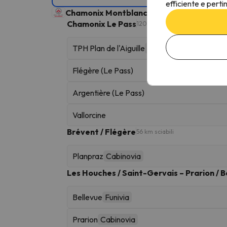
efficiente e perti
Chamonix Montblanc Unlimited
Area sciisti
Chamonix Le Pass
120 km sciabili
TPH Plan de l'Aiguille
Funivia
Flégère (Le Pass)
Argentière (Le Pass)
Vallorcine
Brévent / Flégère
56 km sciabili
Planpraz
Cabinovia
Les Houches / Saint-Gervais – Prarion / B
Bellevue
Funivia
Prarion
Cabinovia