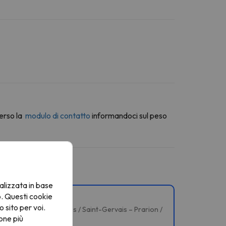
erso la
modulo di contatto
informandoci sul peso
alizzata in base
o. Questi cookie
 piste.
o sito per voi.
nt / Flégère, Les Houches / Saint-Gervais – Prarion /
one più