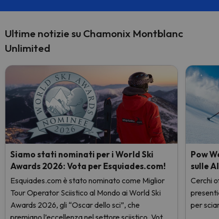
Ultime notizie su Chamonix Montblanc
Unlimited
Siamo stati nominati per i World Ski
Pow Wee
Awards 2026: Vota per Esquiades.com!
sulle A
Esquiades.com è stato nominato come Miglior
Cerchi of
Tour Operator Sciistico al Mondo ai World Ski
presenti
Awards 2026, gli “Oscar dello sci”, che
per sciar
premiano l’eccellenza nel settore sciistico. Vota