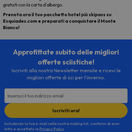
gratuiti con la carta d'albergo.
Prenota ora il tuo pacchetto hotel più skipass su
Esquiades.com e preparati a conquistare il Monte
Bianco!
Approfittate subito delle migliori
offerte sciistiche!
Iscriviti alla nostra Newsletter mensile e ricevi le
migliori offerte di sci per l'inverno.
Inserisci il tuo indirizzo email
Iscriviti ora!
Includendo la tua e-mail nella nostra mailing list, confermi di aver
letto e accettato la
Privacy Policy
.