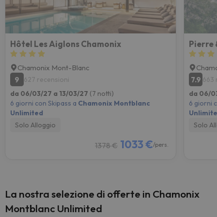
Hôtel Les Aiglons Chamonix
Pierre
Chamonix Mont-Blanc
Chamo
9
7.9
627 recensioni
663 
da 06/03/27 a 13/03/27
(7 notti)
da 06/0
6 giorni con Skipass a
Chamonix Montblanc
6 giorni 
Unlimited
Unlimit
Solo Alloggio
Solo Al
1033 €
1378 €
/pers.
La nostra selezione di offerte in Chamonix
Montblanc Unlimited