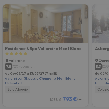
Residence & Spa Vallorcine Mont Blanc
Auberg
Vallorcine
Chamo
7.8
8.3
720 recensioni
1233
da 06/03/27 a 13/03/27
(7 notti)
da 06/0
6 giorni con Skipass a
Chamonix Montblanc
6 giorni 
Unlimited
Unlimit
Solo Alloggio
Colazi
793 €
1058 €
/pers.