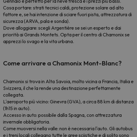
Gennaio è perfetto per la neve fresca e i prezzi più bassi.
Cosa portare: strati tecnici caldi, protezione solare ad alto
fattore e, se hai intenzione di sciare fuori pista, attrezzatura di
sicurezza (ARVA, pala e sonda).
Dove alloggiare: scegli Argentière se sei un esperto e dai
priorità ai Grands Montets. Opta per il centro di Chamonix se
apprezzi lo svago e la vita urbana.
Come arrivare a Chamonix Mont-Blanc?
Chamonix si trova in Alta Savoia, molto vicina a Francia, Italia e
Svizzera, il che la rende una destinazione perfettamente
collegata.
L'aeroporto più vicino: Ginevra (GVA), a circa 88 km di distanza
(1h15 in auto).
Accesso in auto: possibile dalla Spagna, con attrezzatura
invernale obbligatoria.
Come muoversi nella valle: non è necessaria l'auto. Gli autobus
e i treni locali collegano tutte le aree sciistiche e di solito sono