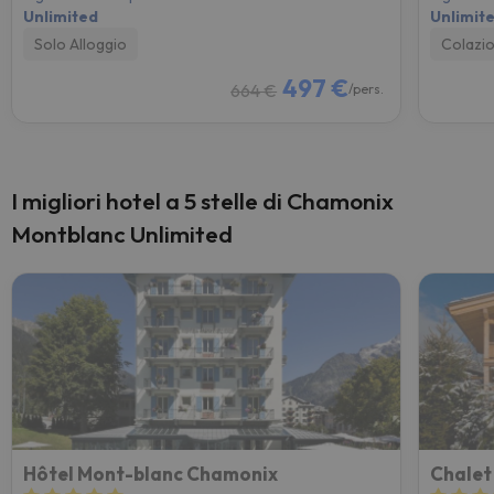
Unlimited
Unlimit
Solo Alloggio
Colazi
497 €
664 €
/pers.
I migliori hotel a 5 stelle di Chamonix
Montblanc Unlimited
Hôtel Mont-blanc Chamonix