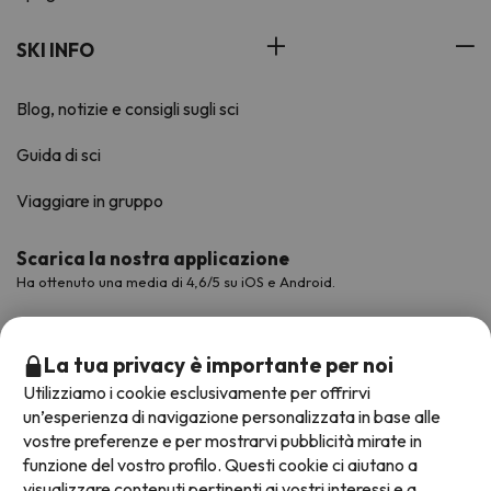
SKI INFO
Blog, notizie e consigli sugli sci
Guida di sci
Viaggiare in gruppo
Scarica la nostra applicazione
Ha ottenuto una media di 4,6/5 su iOS e Android.
La tua privacy è importante per noi
Utilizziamo i cookie esclusivamente per offrirvi
un’esperienza di navigazione personalizzata in base alle
vostre preferenze e per mostrarvi pubblicità mirate in
funzione del vostro profilo. Questi cookie ci aiutano a
visualizzare contenuti pertinenti ai vostri interessi e a