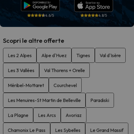
4.6/5
4.8/5
Scopri le altre offerte
Les 2 Alpes
Alpe d'Huez
Tignes
Val d'Isère
Les 3 Vallées
Val Thorens + Orelle
Méribel-Mottaret
Courchevel
Les Menuires-St Martin de Belleville
Paradiski
La Plagne
Les Arcs
Avoriaz
Chamonix Le Pass
Les Sybelles
Le Grand Massif