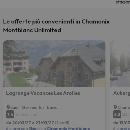
stagio
Le offerte più convenienti in Chamonix
Montblanc Unlimited
Lagrange Vacances Les Arolles
Auberg
Saint-Gervais-les-Bains
Chamo
7.4
8.3
16 recensioni
1233
da 20/03/27 a 27/03/27
(7 notti)
da 13/0
6 giorni con Skipass a
Chamonix Montblanc
6 giorni 