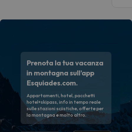
costre
voluto
per 6 g
paghi 
Prenota la tua vacanza
in montagna sull’app
Esquiades.com.
Appartamenti, hotel, pacchetti
hotel+skipass, info in tempo reale
sulle stazioni sciistiche, offerte per
la montagna e molto altro.