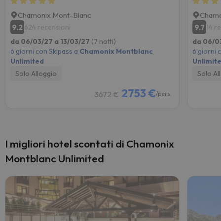
Chamonix Mont-Blanc
Chamo
9.2
9.7
624 recensioni
14 r
da 06/03/27 a 13/03/27
(7 notti)
da 06/0
6 giorni con Skipass a
Chamonix Montblanc
6 giorni 
Unlimited
Unlimit
Solo Alloggio
Solo Al
2753 €
3672 €
/pers.
I migliori hotel scontati di Chamonix
Montblanc Unlimited