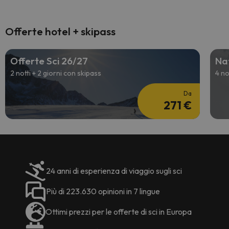
Offerte hotel + skipass
Offerte Sci 26/27
Nat
2 notti + 2 giorni con skipass
4 no
Da
271 €
24 anni di esperienza di viaggio sugli sci
Più di 223.630 opinioni in 7 lingue
Ottimi prezzi per le offerte di sci in Europa