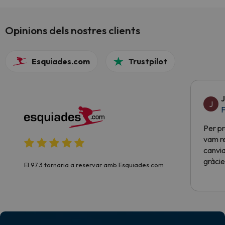
mecânicos, a vista sobre o Monte Branco de
várias perspetivas (estâncias) e o ambiente
das várias estâncias faz deste destino um
Opinions dels nostres clients
combo bastante bom.
Esquiades.com
Trustpilot
J
J
F
Per pr
vam re
canvia
gràcie
El 97.3 tornaria a reservar amb Esquiades.com