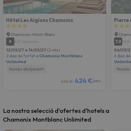
Hôtel Les Aiglons Chamonix
Pierre
Chamonix-Mont-Blanc
Chamo
9
7.9
627 opinions
663 
12/03/27 a 14/03/27
(2 nits)
06/03/2
2 dies de forfet a
Chamonix Montblanc
6 dies de
Unlimited
Unlimit
Només allotjament
Només 
424 €
566 €
/pers.
La nostra selecció d'ofertes d'hotels a
Chamonix Montblanc Unlimited