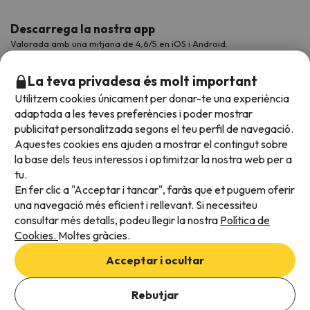
Descarrega la nostra app
Valorada amb una mitjana de 4,6/5 en iOS i Android.
La teva privadesa és molt important
Utilitzem cookies únicament per donar-te una experiència
adaptada a les teves preferències i poder mostrar
publicitat personalitzada segons el teu perfil de navegació.
Aquestes cookies ens ajuden a mostrar el contingut sobre
la base dels teus interessos i optimitzar la nostra web per a
tu.
En fer clic a "Acceptar i tancar", faràs que et puguem oferir
Acceptem
una navegació més eficient i rellevant. Si necessiteu
consultar més detalls, podeu llegir la nostra
Política de
Cookies.
Moltes gràcies.
Condicions generals
Acceptar i ocultar
Privadesa de dades
Política de cookies
Rebutjar