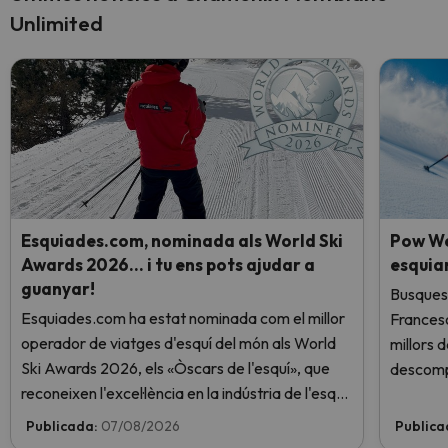
Unlimited
Esquiades.com, nominada als World Ski
Pow We
Awards 2026… i tu ens pots ajudar a
esquia
guanyar!
Busques 
Esquiades.com ha estat nominada com el millor
Frances
operador de viatges d'esquí del món als World
millors 
Ski Awards 2026, els «Òscars de l'esquí», que
descomp
reconeixen l'excel·lència en la indústria de l'esquí.
Vota ara i ajuda'ns a arribar al capdamunt!
Publicada:
07/08/2026
Publica