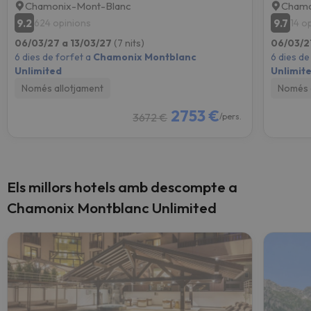
Chamonix-Mont-Blanc
Chamo
9.2
9.7
624 opinions
14 o
06/03/27 a 13/03/27
(7 nits)
06/03/2
6 dies de forfet a
Chamonix Montblanc
6 dies de
Unlimited
Unlimit
Només allotjament
Només 
2753 €
3672 €
/pers.
Els millors hotels amb descompte a
Chamonix Montblanc Unlimited