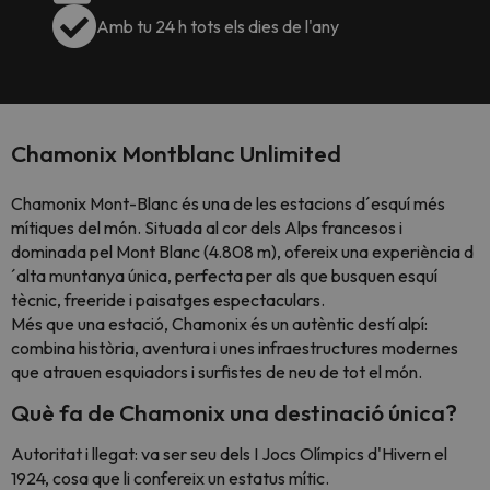
Amb tu 24 h tots els dies de l'any
Chamonix Montblanc Unlimited
Chamonix Mont-Blanc és una de les estacions d´esquí més
mítiques del món. Situada al cor dels Alps francesos i
dominada pel Mont Blanc (4.808 m), ofereix una experiència d
´alta muntanya única, perfecta per als que busquen esquí
tècnic, freeride i paisatges espectaculars.
Més que una estació, Chamonix és un autèntic destí alpí:
combina història, aventura i unes infraestructures modernes
que atrauen esquiadors i surfistes de neu de tot el món.
Què fa de Chamonix una destinació única?
Autoritat i llegat: va ser seu dels I Jocs Olímpics d'Hivern el
1924, cosa que li confereix un estatus mític.