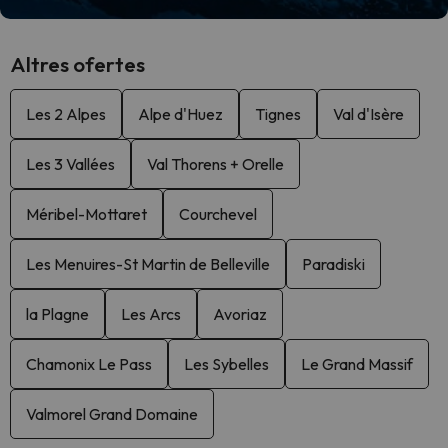
Altres ofertes
Les 2 Alpes
Alpe d'Huez
Tignes
Val d'Isère
Les 3 Vallées
Val Thorens + Orelle
Méribel-Mottaret
Courchevel
Les Menuires-St Martin de Belleville
Paradiski
la Plagne
Les Arcs
Avoriaz
Chamonix Le Pass
Les Sybelles
Le Grand Massif
Valmorel Grand Domaine