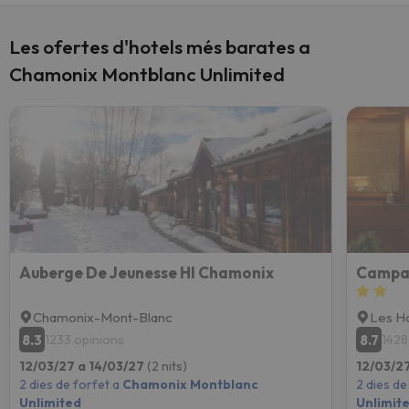
Les ofertes d'hotels més barates a
Chamonix Montblanc Unlimited
Auberge De Jeunesse HI Chamonix
Campa
Chamonix-Mont-Blanc
Les H
8.3
8.7
1233 opinions
1428
12/03/27 a 14/03/27
(2 nits)
12/03/2
2 dies de forfet a
Chamonix Montblanc
2 dies de
Unlimited
Unlimit