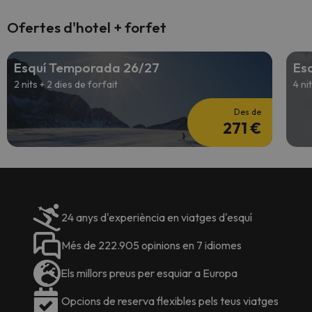
Ofertes d'hotel + forfet
Esquí Temporada 26/27
Es
2 nits + 2 dies de forfait
4 ni
Des de
271 €
24 anys d'experiència en viatges d'esquí
Més de 222.905 opinions en 7 idiomes
Els millors preus per esquiar a Europa
Opcions de reserva flexibles pels teus viatges