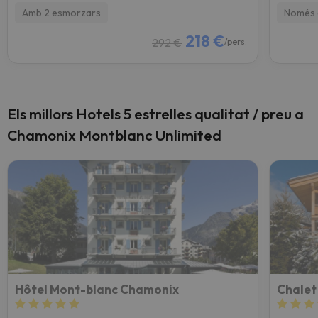
Amb 2 esmorzars
Només 
218 €
292 €
/pers.
Els millors Hotels 5 estrelles qualitat / preu a
Chamonix Montblanc Unlimited
Hôtel Mont-blanc Chamonix