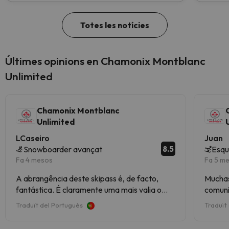
Totes les notícies
Últimes opinions en Chamonix Montblanc
Unlimited
Chamonix Montblanc
Unlimited
LCaseiro
Juan
8.5
Snowboarder avançat
Esqu
Fa 4 mesos
Fa 5 m
A abrangência deste skipass é, de facto,
Muchas
fantástica. É claramente uma mais valia o
comuni
facto de dar acesso a Courmayeur e a
Traduït del Portuguès
Traduït
Megève, apesar de alguma custo extra de
transporte. A qualidade dos meios