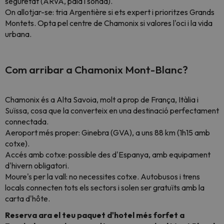
seguretat (ARVA, pala i sonda).
On allotjar-se: tria Argentière si ets expert i prioritzes Grands
Montets. Opta pel centre de Chamonix si valores l'oci i la vida
urbana.
Com arribar a Chamonix Mont-Blanc?
Chamonix és a Alta Savoia, molt a prop de França, Itàlia i
Suïssa, cosa que la converteix en una destinació perfectament
connectada.
Aeroport més proper: Ginebra (GVA), a uns 88 km (1h15 amb
cotxe).
Accés amb cotxe: possible des d'Espanya, amb equipament
d'hivern obligatori.
Moure's per la vall: no necessites cotxe. Autobusos i trens
locals connecten tots els sectors i solen ser gratuïts amb la
carta d'hôte.
Reserva ara el teu paquet d'hotel més forfet a