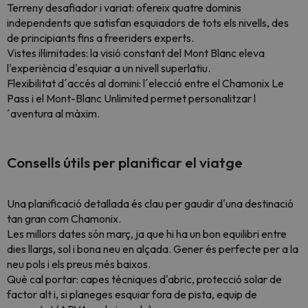
Terreny desafiador i variat: ofereix quatre dominis
independents que satisfan esquiadors de tots els nivells, des
de principiants fins a freeriders experts.
Vistes il·limitades: la visió constant del Mont Blanc eleva
l'experiència d'esquiar a un nivell superlatiu.
Flexibilitat d´accés al domini: l´elecció entre el Chamonix Le
Pass i el Mont-Blanc Unlimited permet personalitzar l
´aventura al màxim.
Consells útils per planificar el viatge
Una planificació detallada és clau per gaudir d'una destinació
tan gran com Chamonix.
Les millors dates són març, ja que hi ha un bon equilibri entre
dies llargs, sol i bona neu en alçada. Gener és perfecte per a la
neu pols i els preus més baixos.
Què cal portar: capes tècniques d'abric, protecció solar de
factor alt i, si planeges esquiar fora de pista, equip de