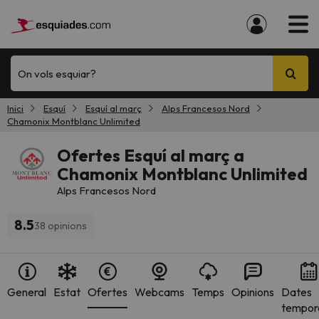
On vols esquiar?
Inici
Esquí
Esquí al març
Alps Francesos Nord
Chamonix Montblanc Unlimited
Ofertes Esquí al març a
Chamonix Montblanc Unlimited
Alps Francesos Nord
8.5
38 opinions
General
Estat
Ofertes
Webcams
Temps
Opinions
Dates
tempor