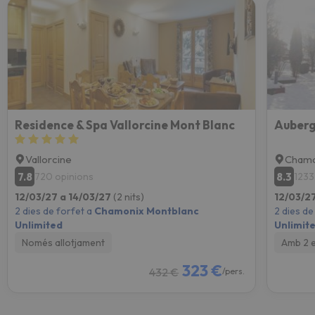
Residence & Spa Vallorcine Mont Blanc
Auberg
Vallorcine
Chamo
7.8
8.3
720 opinions
1233
12/03/27 a 14/03/27
(2 nits)
12/03/2
2 dies de forfet a
Chamonix Montblanc
2 dies de
Unlimited
Unlimit
Només allotjament
Amb 2 
323 €
432 €
/pers.