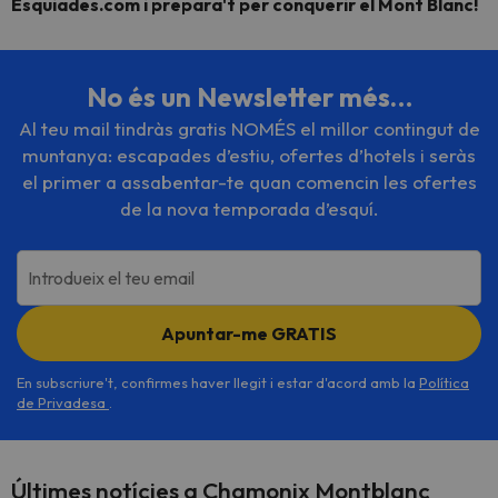
Esquiades.com i prepara't per conquerir el Mont Blanc!
No és un Newsletter més…
Al teu mail tindràs gratis NOMÉS el millor contingut de
muntanya: escapades d’estiu, ofertes d’hotels i seràs
el primer a assabentar-te quan comencin les ofertes
de la nova temporada d’esquí.
Introdueix el teu email
Apuntar-me GRATIS
En subscriure't, confirmes haver llegit i estar d'acord amb la
Política
de Privadesa
.
Últimes notícies a Chamonix Montblanc